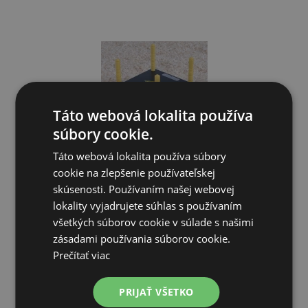
Táto webová lokalita používa
súbory cookie.
Táto webová lokalita používa súbory
Umelá kvočka AGROFORTEL - výhrevná doska 35x35 cm,
cookie na zlepšenie používateľskej
30 W.
skúsenosti. Používaním našej webovej
lokality vyjadrujete súhlas s používaním
44,30€
všetkých súborov cookie v súlade s našimi
zásadami používania súborov cookie.
NIE JE NA SKLADE
Prečítať viac
PRIDAŤ DO KOŠÍKA
PRIJAŤ VŠETKO