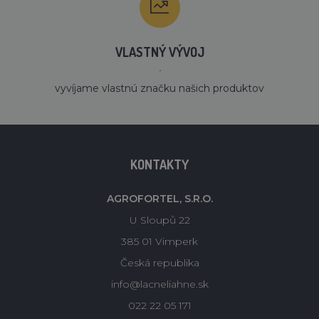
VLASTNÝ VÝVOJ
´
vyvíjame vlastnú značku našich produktov
KONTAKTY
AGROFORTEL, S.R.O.
U Sloupů 22
385 01 Vimperk
Česká republika
info@lacneliahne.sk
022 22 05 171