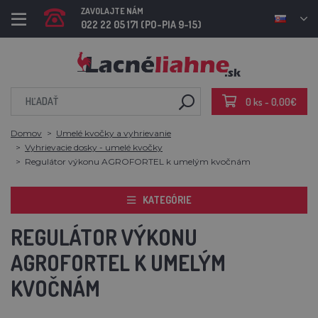
ZAVOLAJTE NÁM
022 22 05 171 (PO-PIA 9-15)
0 ks - 0,00€
Domov
Umelé kvočky a vyhrievanie
Vyhrievacie dosky - umelé kvočky
Regulátor výkonu AGROFORTEL k umelým kvočnám
KATEGÓRIE
REGULÁTOR VÝKONU
AGROFORTEL K UMELÝM
KVOČNÁM