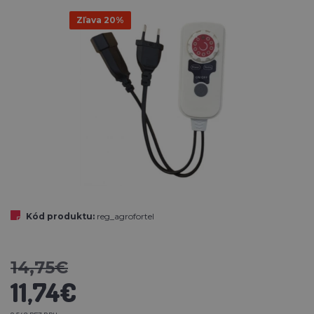
Zľava 20%
Kód produktu:
reg_agrofortel
14,75€
11,74€