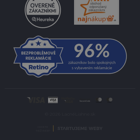
© 2026 LacnéLiahne.sk
CHCETE
TIEŽ WEB?