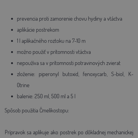
prevencia proti zamorenie chovu hydiny a vtáctva
aplikácie postrekom
1 l aplikačného roztoku na 7-10 m
možno použiť v prítomnosti vtáctva
nepoužíva sa v prítomnosti potravinových zvierat
zloženie: piperonyl butoxid, fenoxycarb, S-biol, K-
Otrine
balenie: 250 ml, 500 ml a 5 l
Spôsob použitia Čmelíkostopu:
Prípravok sa aplikuje ako postrek po dôkladnej mechanickej