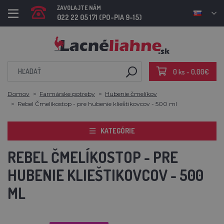
ZAVOLAJTE NÁM
022 22 05 171 (PO-PIA 9-15)
0 ks - 0,00€
Domov
Farmárske potreby
Hubenie čmelíkov
Rebel Čmelíkostop - pre hubenie klieštikovcov - 500 ml
KATEGÓRIE
REBEL ČMELÍKOSTOP - PRE
HUBENIE KLIEŠTIKOVCOV - 500
ML