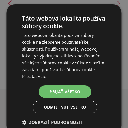
Ivasan koncentrát - 3 litre - dezinfekcia
Táto webová lokalita používa
súbory cookie.
76,57€
Táto webová lokalita používa súbory
SKLADOM
cookie na zlepšenie používateľskej
skúsenosti. Používaním našej webovej
PRIDAŤ DO KOŠÍKA
lokality vyjadrujete súhlas s používaním
všetkých súborov cookie v súlade s našimi
zásadami používania súborov cookie.
Prečítať viac
PRIJAŤ VŠETKO
PREČO NAKUPOVAŤ U NÁS?
ODMIETNUŤ VŠETKO
ZOBRAZIŤ PODROBNOSTI