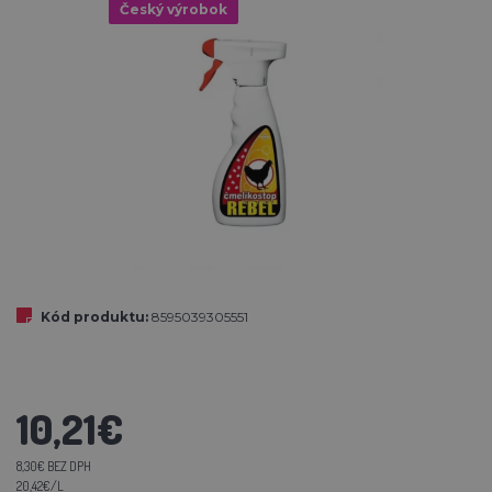
Český výrobok
Kód produktu:
8595039305551
10,21€
8,30€ BEZ DPH
20,42€/L