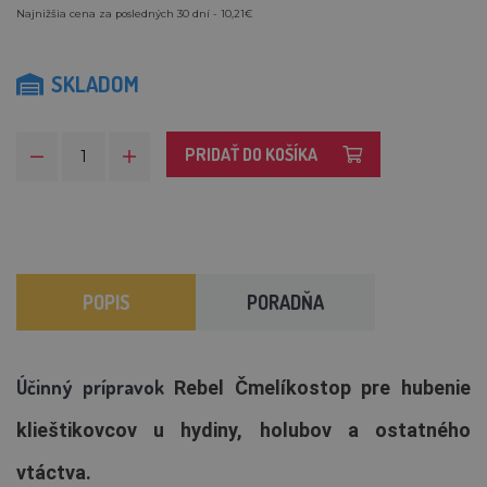
Najnižšia cena za posledných 30 dní - 10,21€
SKLADOM
PRIDAŤ DO KOŠÍKA
POPIS
PORADŇA
Účinný prípravok
Rebel Čmelíkostop pre hubenie
klieštikovcov u hydiny, holubov a ostatného
vtáctva.