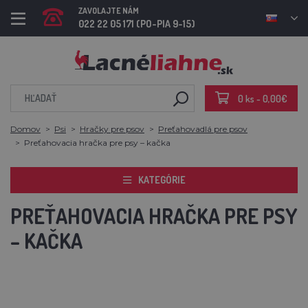
ZAVOLAJTE NÁM
022 22 05 171 (PO-PIA 9-15)
0 ks - 0,00€
Domov
Psi
Hračky pre psov
Preťahovadlá pre psov
Preťahovacia hračka pre psy – kačka
KATEGÓRIE
PREŤAHOVACIA HRAČKA PRE PSY
– KAČKA