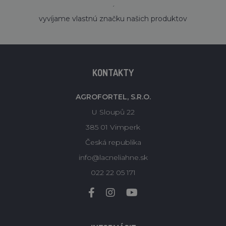
´
vyvíjame vlastnú značku našich produktov
KONTAKTY
AGROFORTEL, S.R.O.
U Sloupů 22
385 01 Vimperk
Česká republika
info@lacneliahne.sk
022 22 05 171