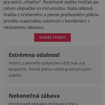
pre psích „trhačov“. Roztrhané zvyšky hračiek po
celom obývačke sú minulosťou. Naša látková
hračka z vrstveného a pevne prešívaného plátna
prináša maximálnu odolnosť v kombinácii s
neúnavnou zábavou.
HLAVNÉ VÝHODY
Extrémna odolnosť
Vnútro z jemného polyesteru drží tvar a je
bezpečné. Pevné plátno odolá aj ostrým psím
zubom.
Nekonečná zábava
Integrované pískatko motivuje k hre a