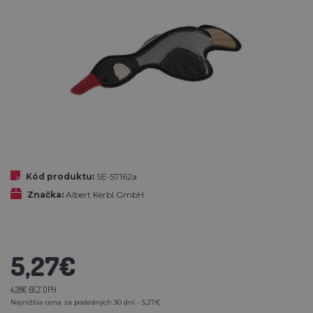
Kód produktu:
SE-57162a
Značka:
Albert Kerbl GmbH
5,27€
4,28€ BEZ DPH
Najnižšia cena za posledných 30 dní - 5,27€