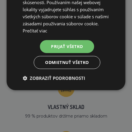
skúsenosti. Používaním našej webovej
lokality vyjadrujete súhlas s používaním
PREČO NAKUPOVAŤ U NÁS?
všetkých súborov cookie v súlade s našimi
zásadami používania súborov cookie.
Prečítať viac
PRIJAŤ VŠETKO
DOPRAVA ZDARMA
ODMIETNUŤ VŠETKO
na všetky objednávky od 200€ vrátane DPH.
ZOBRAZIŤ PODROBNOSTI
VLASTNÝ SKLAD
99 % produktov držíme priamo skladom