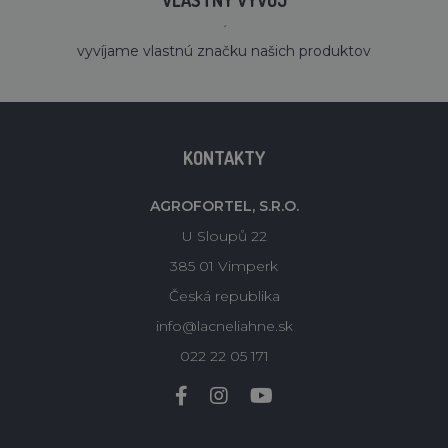
VLASTNÝ VÝVOJ
´
vyvíjame vlastnú značku našich produktov
KONTAKTY
AGROFORTEL, S.R.O.
U Sloupů 22
385 01 Vimperk
Česká republika
info@lacneliahne.sk
022 22 05 171