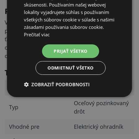
skúsenosti. Používaním našej webovej
Parametre pre správny výber
lokality vyjadrujete súhlas s používaním
všetkých súborov cookie v súlade s našimi
Vyberať môžete podľa dĺžky cievky 250 m,
zásadami používania súborov cookie.
priemeru 1,8 mm, odporu 5 Ω/100 m, pevnosti v
Prečítať viac
ťahu 100 kg a hmotnosti 5 kg. Ide o pozinkovaný
oceľový drôt určený ako vodič pre elektrický
PRIJAŤ VŠETKO
ohradník.
ODMIETNUŤ VŠETKO
Technické parametre
ZOBRAZIŤ PODROBNOSTI
Parameter
Hodnota
Oceľový pozinkovaný
Typ
drôt
Vhodné pre
Elektrický ohradník