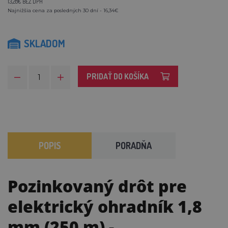
13,28€ BEZ DPH
Najnižšia cena za posledných 30 dní - 16,34€
SKLADOM
PRIDAŤ DO KOŠÍKA
POPIS
PORADŇA
Pozinkovaný drôt pre
elektrický ohradník 1,8
mm (250 m)
-