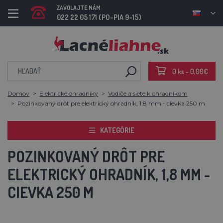
ZAVOLAJTE NÁM
022 22 05 171 (PO-PIA 9-15)
0 ks - 0,00€
Domov
Elektrické ohradníky
Vodiče a siete k ohradníkom
Pozinkovaný drôt pre elektrický ohradník, 1,8 mm - cievka 250 m
KATEGÓRIE
POZINKOVANÝ DRÔT PRE
ELEKTRICKÝ OHRADNÍK, 1,8 MM -
CIEVKA 250 M