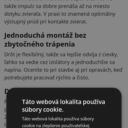
takže impulz sa dobre prenáša až na miesto
dotyku zvieraťa. V praxi to znamená optimálny
výstupný prúd pri kontakte zvierat.
Jednoduchá montáž bez
zbytočného trápenia
Drôt je flexibilný, takže sa lepšie odvíja z cievky,
ľahko sa vedie cez izolátory a jednoduchšie sa
napína. Oceníte to pri stavbe aj pri opravách, keď
potrebujete pracovať rýchlo a čisto.
Dobre drží napnutie po celej trase
Táto webová lokalita používa
Priemer 1,8 mm a pevnosť v ťahu 100 kg
súbory cookie.
pomáhajú udržať drôt napnutý a stabilný. Cievka
250 m je praktická na dlhšie úseky aj na súvislé
Táto webová lokalita používa súbory
trvalé ohrady.
cookie na zlepšenie používateľskej