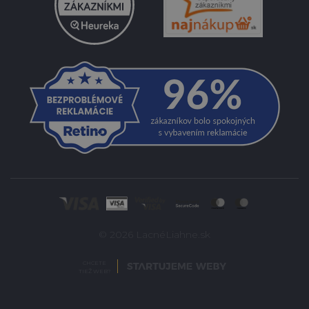
© 2026 LacnéLiahne.sk
CHCETE
TIEŽ WEB?