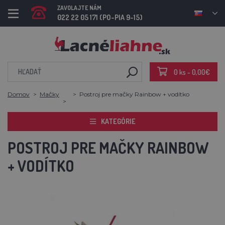
ZAVOLAJTE NÁM
022 22 05 171 (PO-PIA 9-15)
0 ks - 0,00€
Domov
Mačky
Postroj pre mačky Rainbow + vodítko
KATEGÓRIE
POSTROJ PRE MAČKY RAINBOW
+ VODÍTKO