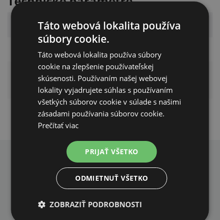
Technické parametre
Táto webová lokalita používa
Parameter
Hodnota
súbory cookie.
Určenie
pre mačky
Táto webová lokalita používa súbory
cookie na zlepšenie používateľskej
postroj + vodítko
skúsenosti. Používaním našej webovej
Typ produktu
(set)
lokality vyjadrujete súhlas s používaním
všetkých súborov cookie v súlade s našimi
zásadami používania súborov cookie.
Prečítať viac
PRIJAŤ VŠETKO
PREČO NAKUPOVAŤ U NÁS?
ODMIETNUŤ VŠETKO
ZOBRAZIŤ PODROBNOSTI