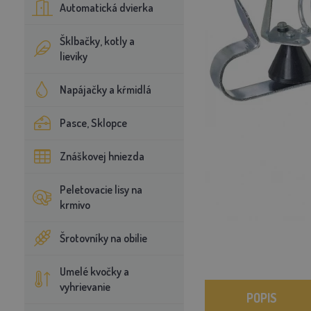
Automatická dvierka
Šklbačky, kotly a
lieviky
Napájačky a kŕmidlá
Pasce, Sklopce
Znáškovej hniezda
Peletovacie lisy na
krmivo
Šrotovníky na obilie
Umelé kvočky a
vyhrievanie
POPIS