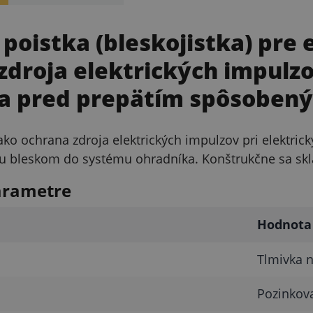
poistka (bleskojistka) pre 
zdroja elektrických impulzo
a pred prepätím spôsoben
 ako ochrana zdroja elektrických impulzov pri elektr
hu bleskom do systému ohradníka. Konštrukčne sa skla
arametre
Hodnota
Tlmivka n
Pozinkov