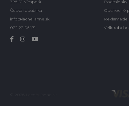
385 01 Vimperk
Podmienky 
Česká republika
Obchodné 
info@lacneliahne.sk
Reklamacie -
022 22 05 171
Velkoobcho
© 2026 LacnéLiahne.sk