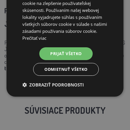
cookie na zlepšenie používateľskej
Prečo si vybrať liaheň
AGROFORTEL
skúsenosti. Používaním našej webovej
lokality vyjadrujete súhlas s používaním
JJC35?
všetkých súborov cookie v súlade s našimi
zásadami používania súborov cookie.
Prečítať viac
Pokiaľ hľadáte spoľahlivého partnera pre svoj chov, WONEGG
JJC35 vám ponúka všetko, čo potrebujete – jednoduché
PRIJAŤ VŠETKO
ovládanie, kvalitné materiály a moderné funkcie za rozumnú
cenu.
Či už ste začiatočník, alebo skúsený chovateľ, s
touto liahňou dosiahnete skvelé výsledky.
ODMIETNUŤ VŠETKO
ZOBRAZIŤ PODROBNOSTI
SÚVISIACE PRODUKTY