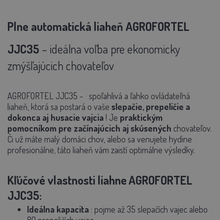
Plne automatická liaheň
AGROFORTEL
JJC35
– ideálna voľba pre ekonomicky
zmýšľajúcich chovateľov
AGROFORTEL
JJC35 -
spoľahlivá a ľahko ovládateľná
liaheň, ktorá sa postará o vaše
slepačie, prepeličie a
dokonca aj husacie vajcia
! Je
praktickým
pomocníkom pre začínajúcich aj skúsených
chovateľov.
Či už máte malý domáci chov, alebo sa venujete hydine
profesionálne, táto liaheň vám zaistí optimálne výsledky.
Kľúčové vlastnosti liahne
AGROFORTEL
JJC35:
Ideálna kapacita
:
pojme až 35 slepačích vajec alebo