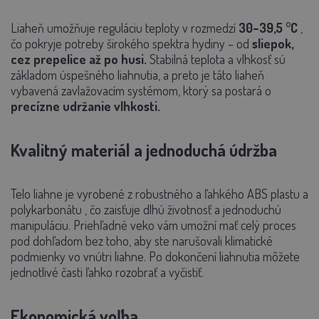
Liaheň umožňuje reguláciu teploty v rozmedzí
30–39,5 °C
,
čo pokryje potreby širokého spektra hydiny – od
sliepok,
cez prepelice až po husi.
Stabilná teplota a vlhkosť sú
základom úspešného liahnutia, a preto je táto liaheň
vybavená zavlažovacím systémom, ktorý sa postará o
precízne udržanie vlhkosti.
Kvalitný materiál a jednoduchá údržba
Telo liahne je vyrobené z robustného a ľahkého
ABS plastu
a
polykarbonátu
, čo zaisťuje dlhú životnosť a jednoduchú
manipuláciu. Priehľadné veko vám umožní mať celý proces
pod dohľadom bez toho, aby ste narušovali klimatické
podmienky vo vnútri liahne. Po dokončení liahnutia môžete
jednotlivé časti ľahko rozobrať a vyčistiť.
Ekonomická voľba