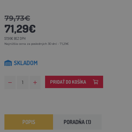
79,73€
71,29€
57,96€ BEZ DPH
Najnižšia cena za posledných 30 dní - 71,29€
SKLADOM
PRIDAŤ DO KOŠÍKA
POPIS
PORADŇA (1)