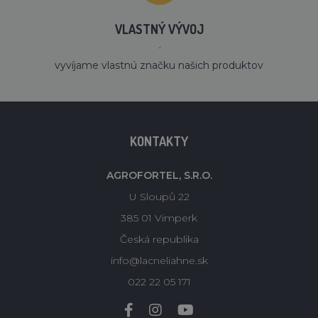
VLASTNÝ VÝVOJ
´
vyvíjame vlastnú značku našich produktov
KONTAKTY
AGROFORTEL, S.R.O.
U Sloupů 22
385 01 Vimperk
Česká republika
info@lacneliahne.sk
022 22 05 171