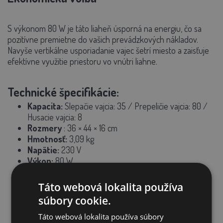
S výkonom
80 W
je táto liaheň úsporná na energiu, čo sa
pozitívne premietne do vašich prevádzkových nákladov.
Navyše vertikálne usporiadanie vajec šetrí miesto a zaisťuje
efektívne využitie priestoru vo vnútri liahne.
Technické špecifikácie:
Kapacita:
Slepačie vajcia: 35 / Prepeličie vajcia: 80 /
Husacie vajcia: 8
Rozmery
:
36 × 44 × 16 cm
Hmotnosť:
3,09 kg
Napätie:
230 V
Výkon:
80 W
Teplotný rozsah:
30–39,5 °C
Automatické otáčanie vajec:
Áno (každé 2 hodiny)
Táto webová lokalita používa
Vodeodolnosť
:
IPX4 (odolné proti striekajúcej vode)
súbory cookie.
Táto webová lokalita používa súbory