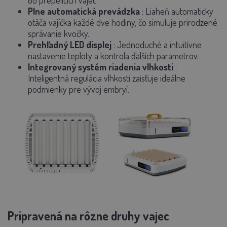
80 prepeličích vajec.
Plne automatická prevádzka
:
Liaheň automaticky
otáča vajíčka každé dve hodiny, čo simuluje prirodzené
správanie kvočky.
Prehľadný LED displej
:
Jednoduché a intuitívne
nastavenie teploty a kontrola ďalších parametrov.
Integrovaný systém riadenia vlhkosti
:
Inteligentná regulácia vlhkosti zaisťuje ideálne
podmienky pre vývoj embryí.
Pripravená na rôzne druhy vajec