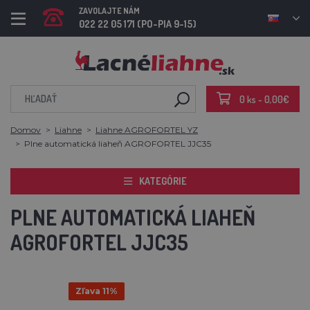
ZAVOLAJTE NÁM
022 22 05 171 (PO-PIA 9-15)
0 ks - 0,00€
Domov
Liahne
Liahne AGROFORTEL YZ
Plne automatická liaheň AGROFORTEL JJC35
KATEGÓRIE
PLNE AUTOMATICKÁ LIAHEŇ
AGROFORTEL JJC35
Zľava 11%