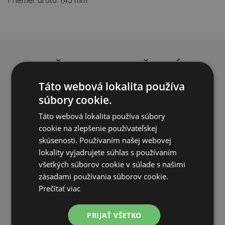
PREČO NAKUPOVAŤ U NÁS?
Táto webová lokalita používa
súbory cookie.
Táto webová lokalita používa súbory
cookie na zlepšenie používateľskej
skúsenosti. Používaním našej webovej
DOPRAVA ZDARMA
lokality vyjadrujete súhlas s používaním
na všetky objednávky od 200€ vrátane DPH.
všetkých súborov cookie v súlade s našimi
zásadami používania súborov cookie.
Prečítať viac
PRIJAŤ VŠETKO