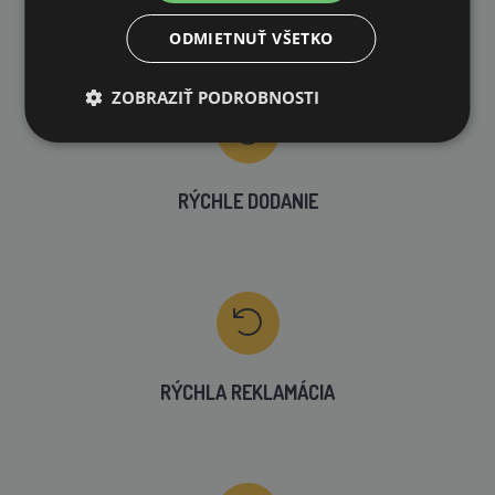
VLASTNÝ SKLAD
ODMIETNUŤ VŠETKO
99 % produktov držíme priamo skladom
ZOBRAZIŤ PODROBNOSTI
RÝCHLE DODANIE
RÝCHLA REKLAMÁCIA