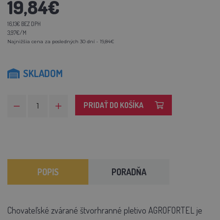
19,84€
16,13€ BEZ DPH
3,97€/M
Najnižšia cena za posledných 30 dní - 19,84€
SKLADOM
PRIDAŤ DO KOŠÍKA
POPIS
PORADŇA
Chovateľské zvárané štvorhranné pletivo AGROFORTEL je