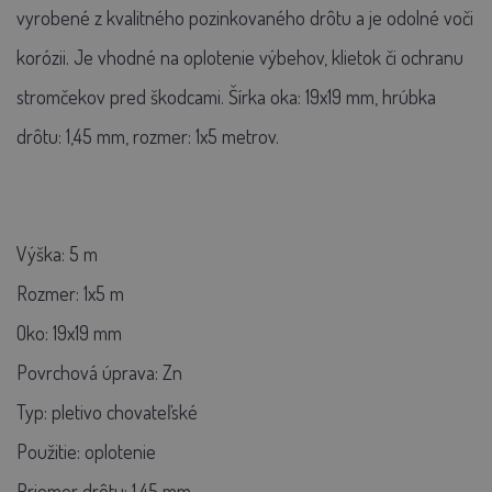
vyrobené z kvalitného pozinkovaného drôtu a je odolné voči
korózii. Je vhodné na oplotenie výbehov, klietok či ochranu
stromčekov pred škodcami. Šírka oka: 19x19 mm, hrúbka
drôtu: 1,45 mm, rozmer: 1x5 metrov.
Výška: 5
m
Rozmer:
1x5 m
Oko:
19x19 mm
Povrchová úprava:
Zn
Typ:
pletivo chovateľské
Použitie:
oplotenie
Priemer drôtu:
1,45 mm