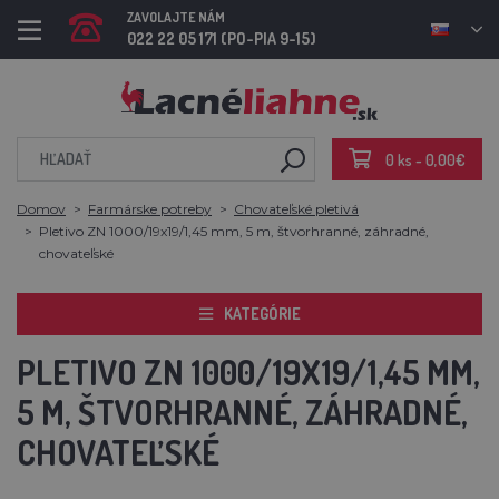
ZAVOLAJTE NÁM
022 22 05 171 (PO-PIA 9-15)
0 ks - 0,00€
Domov
Farmárske potreby
Chovateľské pletivá
Pletivo ZN 1000/19x19/1,45 mm, 5 m, štvorhranné, záhradné,
chovateľské
KATEGÓRIE
PLETIVO ZN 1000/19X19/1,45 MM,
5 M, ŠTVORHRANNÉ, ZÁHRADNÉ,
CHOVATEĽSKÉ