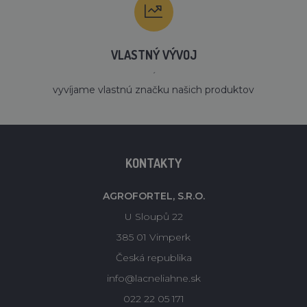
VLASTNÝ VÝVOJ
´
vyvíjame vlastnú značku našich produktov
KONTAKTY
AGROFORTEL, S.R.O.
U Sloupů 22
385 01 Vimperk
Česká republika
info@lacneliahne.sk
022 22 05 171