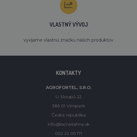
VLASTNÝ VÝVOJ
´
vyvíjame vlastnú značku našich produktov
KONTAKTY
AGROFORTEL, S.R.O.
U Sloupů 22
385 01 Vimperk
Česká republika
info@lacneliahne.sk
022 22 05 171