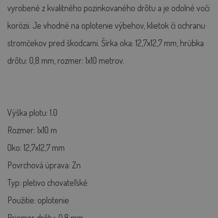
vyrobené z kvalitného pozinkovaného drôtu a je odolné voči
korózii. Je vhodné na oplotenie výbehov, klietok či ochranu
stromčekov pred škodcami. Šírka oka: 12,7x12,7 mm, hrúbka
drôtu: 0,8 mm, rozmer: 1x10 metrov.
Výška plotu: 1.0
Rozmer:
1x10 m
Oko:
12,7x12,7 mm
Povrchová úprava:
Zn
Typ:
pletivo chovateľské
Použitie:
oplotenie
Priemer drôtu:
0,8 mm