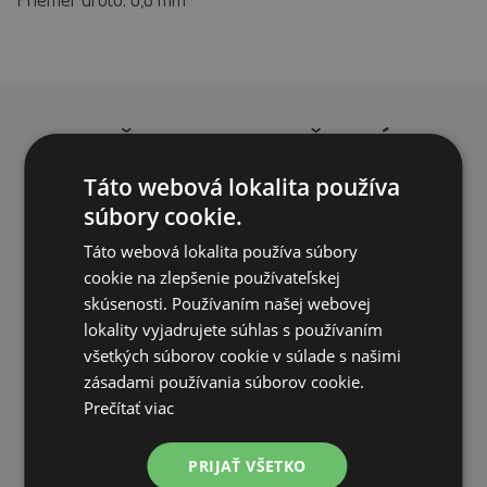
PREČO NAKUPOVAŤ U NÁS?
Táto webová lokalita používa
súbory cookie.
Táto webová lokalita používa súbory
cookie na zlepšenie používateľskej
skúsenosti. Používaním našej webovej
DOPRAVA ZDARMA
lokality vyjadrujete súhlas s používaním
na všetky objednávky od 200€ vrátane DPH.
všetkých súborov cookie v súlade s našimi
zásadami používania súborov cookie.
Prečítať viac
PRIJAŤ VŠETKO