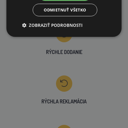
VLASTNÝ SKLAD
ODMIETNUŤ VŠETKO
99 % produktov držíme priamo skladom
ZOBRAZIŤ PODROBNOSTI
RÝCHLE DODANIE
RÝCHLA REKLAMÁCIA