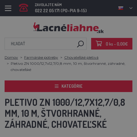
ZAVOLAJTE NÁM
022 22 05 171 (PO-PIA 9-15)
0 ks - 0,00€
Domov
Farmárske potreby
Chovateľské pletivá
Pletivo ZN 1000/12,7x12,7/0,8 mm, 10 m, štvorhranné, záhradné,
chovateľské
KATEGÓRIE
PLETIVO ZN 1000/12,7X12,7/0,8
MM, 10 M, ŠTVORHRANNÉ,
ZÁHRADNÉ, CHOVATEĽSKÉ