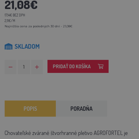
21,08€
17,14€ BEZ DPH
2,11€/M
Najnižšia cena za posledných 30 dní - 21,08€
SKLADOM
PRIDAŤ DO KOŠÍKA
POPIS
PORADŇA
Chovateľské zvárané štvorhranné pletivo AGROFORTEL je