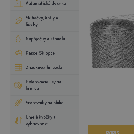
Automatická dvierka
Šklbačky, kotly a
lieviky
Napájačky a kŕmidlá
Pasce, Sklopce
Znáškovej hniezda
Peletovacie lisy na
krmivo
Šrotovníky na obilie
Umelé kvočky a
vyhrievanie
POPIS