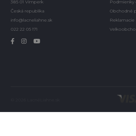
385 01 Vimperk
Podmienky 
Česká republika
Obchodné 
info@lacneliahne.sk
Reklamacie -
022 22 05 171
Velkoobcho
© 2026 LacnéLiahne.sk