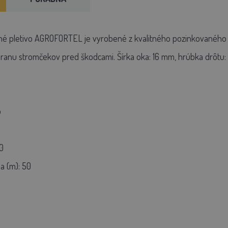
é pletivo AGROFORTEL je vyrobené z kvalitného pozinkovaného dr
chranu stromčekov pred škodcami. Šírka oka: 16 mm, hrúbka drôtu:
o
0
a (m): 50