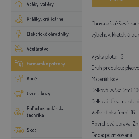
Vtáky, voliéry
Králiky, králikárne
Chovateľské šesťhrann
Elektrické ohradníky
výbehov, klietok či o
Včelárstvo
Výška plotu: 1.0
Farmárske potreby
Druh produktu: pletiv
Koně
Materiál: kov
Celková výška (cm): 10
Ovce a kozy
Celková dĺžka oploteni
Poľnohospodárska
Veľkosť oka (mm): 16
technika
Povrchová úprava: Zn
Skot
Farba: pozinkovaná