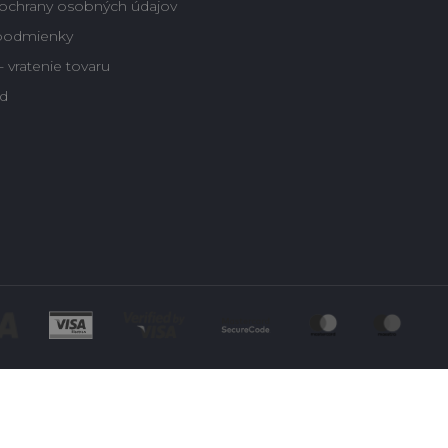
ochrany osobných údajov
podmienky
 vratenie tovaru
d