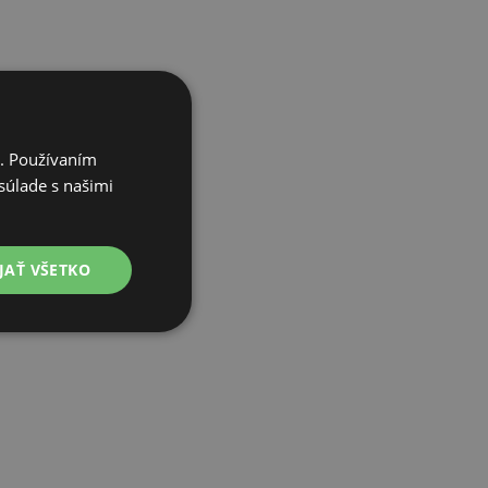
i. Používaním
súlade s našimi
JAŤ VŠETKO