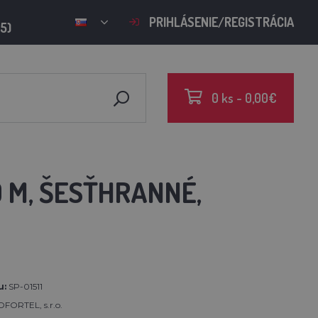
PRIHLÁSENIE/REGISTRÁCIA
15)
0 ks - 0,00€
0 M, ŠESŤHRANNÉ,
u:
SP-01511
FORTEL, s.r.o.