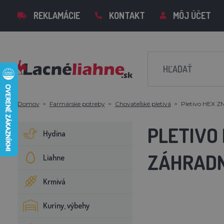
REKLAMÁCIE
KONTAKT
MÔJ ÚČET
Domov
Farmárske potreby
Chovateľské pletivá
Pletivo HEX ZN
PLETIVO 
Hydina
ZÁHRADN
Liahne
Krmivá
Kuríny, výbehy