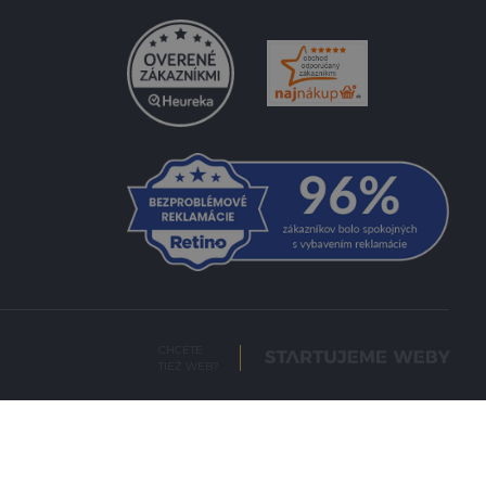
CHCETE
TIEŽ WEB?