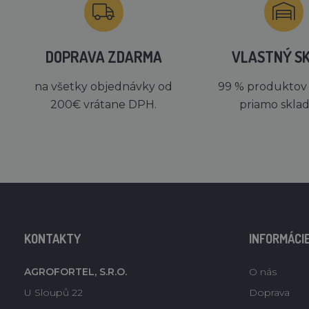
DOPRAVA ZDARMA
VLASTNÝ S
na všetky objednávky od
99 % produktov
200€ vrátane DPH.
priamo skla
KONTAKTY
INFORMÁCI
AGROFORTEL, S.R.O.
O nás
U Sloupů 22
Doprava