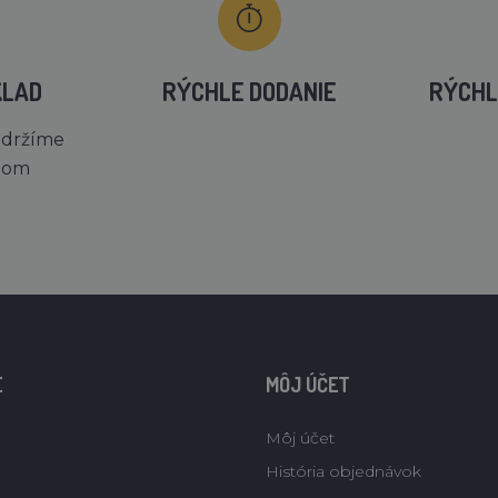
KLAD
RÝCHLE DODANIE
RÝCHL
 držíme
dom
E
MÔJ ÚČET
Môj účet
História objednávok