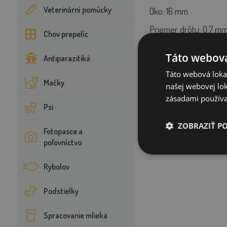
Veterinární pomůcky
Oko: 16 mm
Priemer drôtu: 0,7 m
Chov prepelíc
Táto webová
Antiparazitiká
Táto webová lokal
Mačky
našej webovej lok
zásadami používa
Psi
ZOBRAZIŤ P
Fotopasce a
poľovníctvo
Rybolov
Podstielky
Spracovanie mlieka