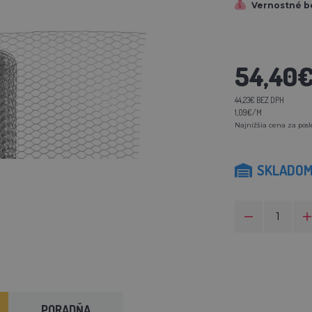
Vernostné b
54,40
44,23€ BEZ DPH
1,09€/M
Najnižšia cena za posl
SKLADO
PORADŇA