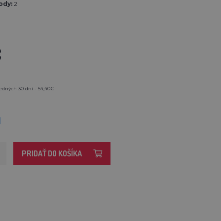
ody:
2
€
edných 30 dní - 54,40€
M
PRIDAŤ DO KOŠÍKA