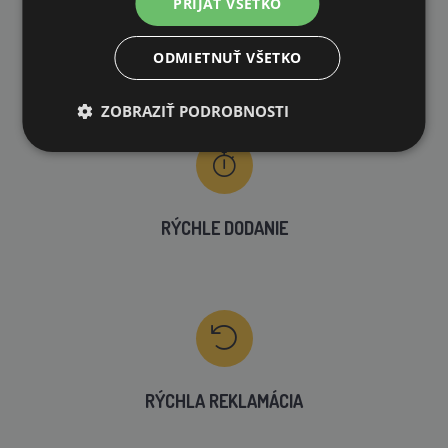
PRIJAŤ VŠETKO
VLASTNÝ SKLAD
ODMIETNUŤ VŠETKO
99 % produktov držíme priamo skladom
ZOBRAZIŤ PODROBNOSTI
RÝCHLE DODANIE
RÝCHLA REKLAMÁCIA