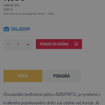
5,69€ BEZ DPH
1,40€/M
Najnižšia cena za posledných 30 dní - 7,00€
SKLADOM
PRIDAŤ DO KOŠÍKA
POPIS
PORADŇA
Chovateľské šesťhranné pletivo AGROFORTEL je vyrobené z
kvalitného pozinkovaného drôtu a je odolné voči korózii. Je