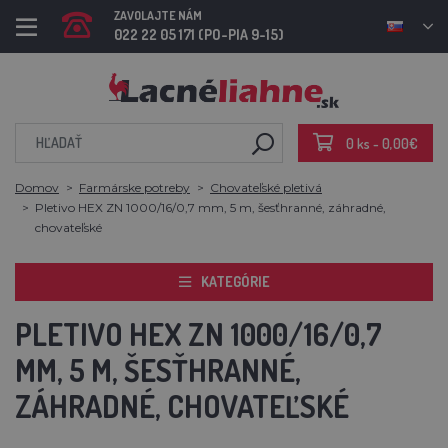
ZAVOLAJTE NÁM
022 22 05 171 (PO-PIA 9-15)
0 ks - 0,00€
Domov
Farmárske potreby
Chovateľské pletivá
Pletivo HEX ZN 1000/16/0,7 mm, 5 m, šesťhranné, záhradné,
chovateľské
KATEGÓRIE
PLETIVO HEX ZN 1000/16/0,7
MM, 5 M, ŠESŤHRANNÉ,
ZÁHRADNÉ, CHOVATEĽSKÉ