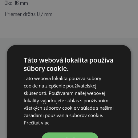
Oko: 16 mm
Priemer drôtu: 0,7 mm
PREČO NAKUPOVAŤ U NÁS?
Táto webová lokalita používa
súbory cookie.
Táto webová lokalita používa súbory
cookie na zlepšenie používateľskej
skúsenosti. Používaním našej webovej
lokality vyjadrujete súhlas s používaním
DOPRAVA ZDARMA
všetkých súborov cookie v súlade s našimi
na všetky objednávky od 200€ vrátane DPH.
zásadami používania súborov cookie.
Prečítať viac