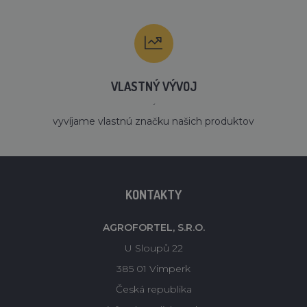
VLASTNÝ VÝVOJ
´
vyvíjame vlastnú značku našich produktov
KONTAKTY
AGROFORTEL, S.R.O.
U Sloupů 22
385 01 Vimperk
Česká republika