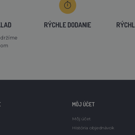
KLAD
RÝCHLE DODANIE
RÝCHL
 držíme
dom
E
MÔJ ÚČET
Môj účet
História objednávok