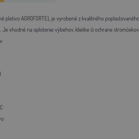
é pletivo AGROFORTEL je vyrobené z kvalitného poplastovaného dr
Je vhodné na oplotenie výbehov, klietke či ochrane stromčekov 
v.
0
VC
vo