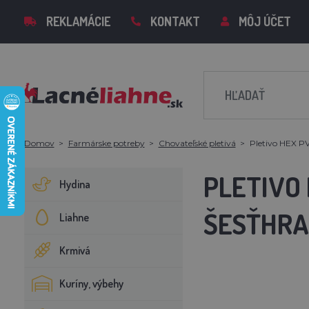
REKLAMÁCIE
KONTAKT
MÔJ ÚČET
Domov
Farmárske potreby
Chovateľské pletivá
Pletivo HEX PV
PLETIVO 
Hydina
ŠESŤHRA
Liahne
Krmivá
Kuríny, výbehy