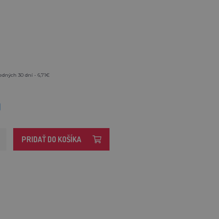
edných 30 dní - 6,71€
M
PRIDAŤ DO KOŠÍKA