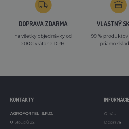
DOPRAVA ZDARMA
VLASTNÝ S
na všetky objednávky od
99 % produktov
200€ vrátane DPH.
priamo skla
KONTAKTY
INFORMÁCI
AGROFORTEL, S.R.O.
O nás
U Sloupů 22
Doprava