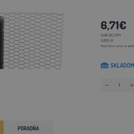
6,71€
5,46€ BEZ DPH
0,67€/M
Najnižšia cena za posl
SKLADO
PORADŇA