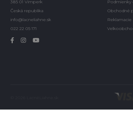
385 01 Vimperk
Podmienky 
Česká republika
Obchodné 
info@lacneliahne.sk
Reklamacie -
022 22 05 171
Velkoobcho
© 2026 LacnéLiahne.sk