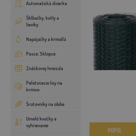
Automatická dvierka
Šklbačky, kotly a
lieviky
Napájačky a kŕmidlá
Pasce, Sklopce
Znáškovej hniezda
Peletovacie lisy na
krmivo
Šrotovníky na obilie
Umelé kvočky a
vyhrievanie
POPIS