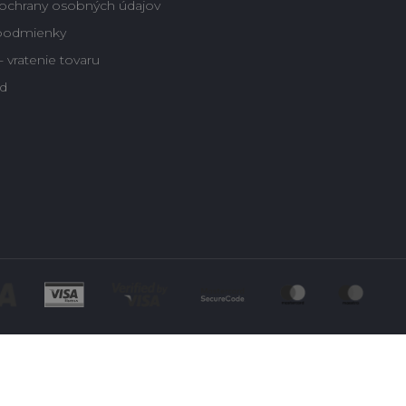
ochrany osobných údajov
podmienky
 vratenie tovaru
d