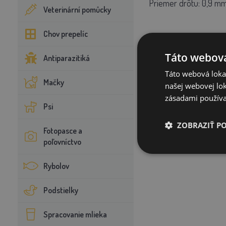
Priemer drôtu: 0,9 m
Veterinární pomůcky
Chov prepelíc
Táto webová
Antiparazitiká
Táto webová lokal
Mačky
našej webovej lok
zásadami používa
Psi
ZOBRAZIŤ P
Fotopasce a
poľovníctvo
Rybolov
Podstielky
Spracovanie mlieka