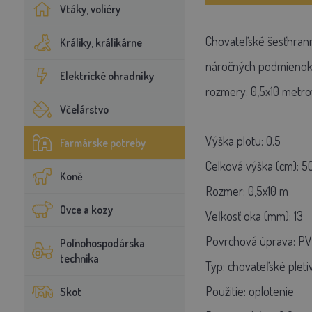
Vtáky, voliéry
Chovateľské šesťhrann
Králiky, králikárne
náročných podmienok. 
Elektrické ohradníky
rozmery: 0,5x10 metro
Včelárstvo
Výška plotu: 0.5
Farmárske potreby
Celková výška (cm): 5
Koně
Rozmer: 0,5x10 m
Ovce a kozy
Veľkosť oka (mm): 13
Povrchová úprava: P
Poľnohospodárska
technika
Typ: chovateľské pleti
Použitie: oplotenie
Skot