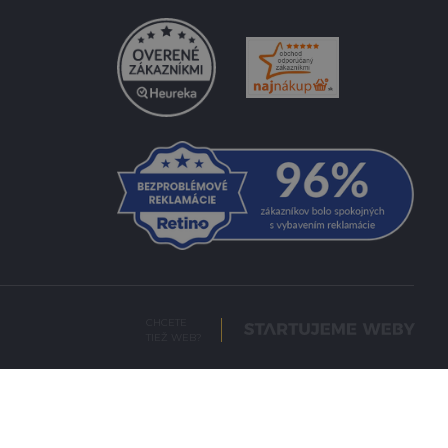
CHCETE
TIEŽ WEB?