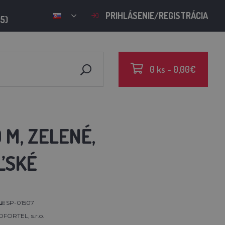
PRIHLÁSENIE/REGISTRÁCIA
15)
0 ks - 0,00€
 M, ZELENÉ,
ĽSKÉ
u:
SP-01507
FORTEL, s.r.o.