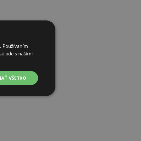
i. Používaním
súlade s našimi
JAŤ VŠETKO