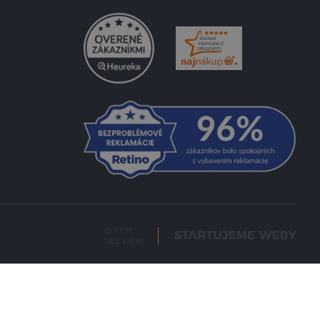
CHCETE
TIEŽ WEB?