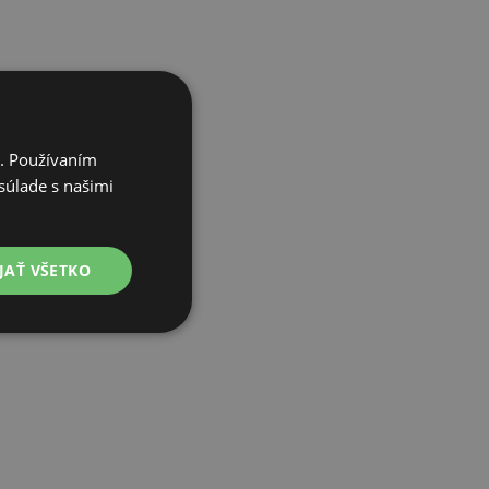
i. Používaním
súlade s našimi
JAŤ VŠETKO