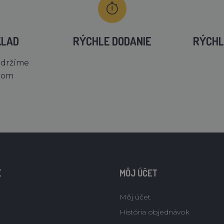
KLAD
RÝCHLE DODANIE
RÝCHL
 držíme
dom
E
MÔJ ÚČET
Môj účet
História objednávok