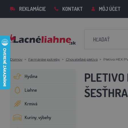
REKLAMÁCIE
KONTAKT
MÔJ ÚČET
Domov
Farmárske potreby
Chovateľské pletivá
Pletivo HEX PV
PLETIVO 
Hydina
ŠESŤHRA
Liahne
Krmivá
Kuríny, výbehy