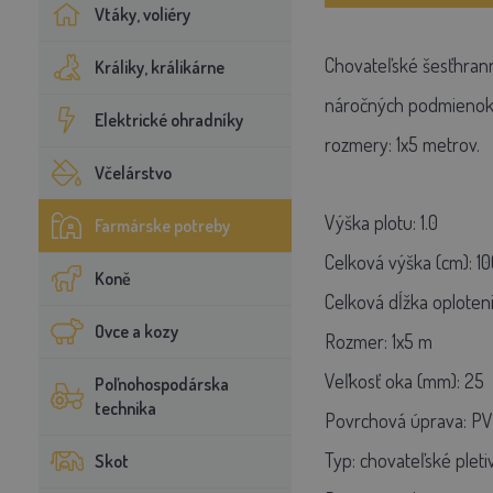
Vtáky, voliéry
Chovateľské šesťhrann
Králiky, králikárne
náročných podmienok. 
Elektrické ohradníky
rozmery: 1x5 metrov.
Včelárstvo
Výška plotu: 1.0
Farmárske potreby
Celková výška (cm): 10
Koně
Celková dĺžka oploteni
Ovce a kozy
Rozmer: 1x5 m
Veľkosť oka (mm): 25
Poľnohospodárska
technika
Povrchová úprava: P
Typ: chovateľské pleti
Skot