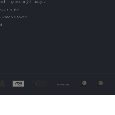
ochrany osobných údajov
podmienky
 vratenie tovaru
d