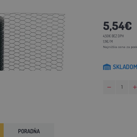
5,54€
4,50€ BEZ DPH
1,11€/M
Najnižšia cena za posl
SKLADO
PORADŇA