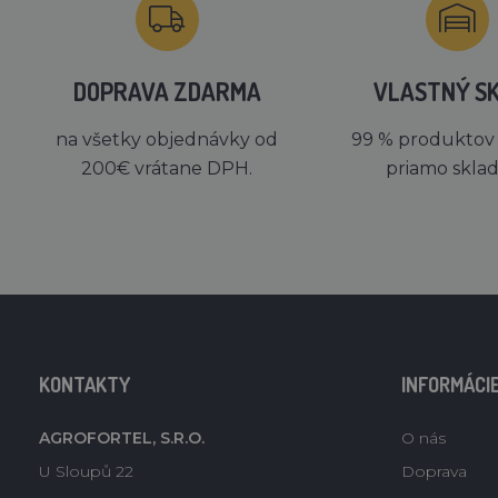
DOPRAVA ZDARMA
VLASTNÝ S
na všetky objednávky od
99 % produktov
200€ vrátane DPH.
priamo skla
KONTAKTY
INFORMÁCI
AGROFORTEL, S.R.O.
O nás
U Sloupů 22
Doprava