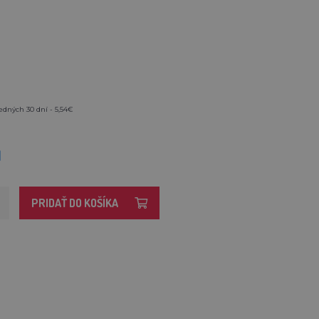
edných 30 dní - 5,54€
M
PRIDAŤ DO KOŠÍKA