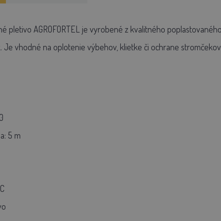
é pletivo AGROFORTEL je vyrobené z kvalitného poplastovaného dr
Je vhodné na oplotenie výbehov, klietke či ochrane stromčekov 
0
a: 5 m
VC
vo