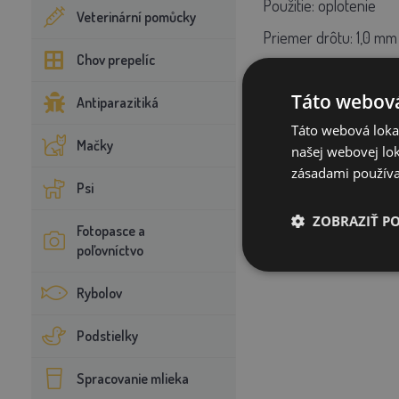
Použitie: oplotenie
Veterinární pomůcky
Priemer drôtu: 1,0 mm
Chov prepelíc
Táto webová
Antiparazitiká
Táto webová lokal
Mačky
našej webovej lok
zásadami používa
Psi
ZOBRAZIŤ P
Fotopasce a
poľovníctvo
Rybolov
Podstielky
Spracovanie mlieka