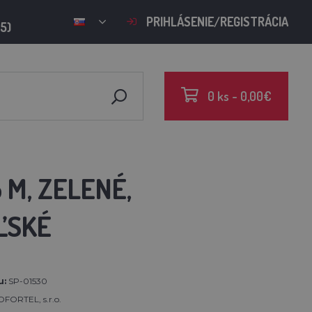
PRIHLÁSENIE/REGISTRÁCIA
15)
0 ks - 0,00€
 M, ZELENÉ,
ĽSKÉ
u:
SP-01530
FORTEL, s.r.o.