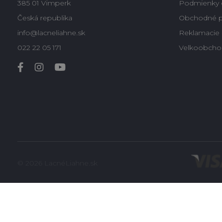
385 01 Vimperk
Podmienky 
Česká republika
Obchodné 
info@lacneliahne.sk
Reklamacie -
022 22 05 171
Velkoobcho
© 2026 LacnéLiahne.sk