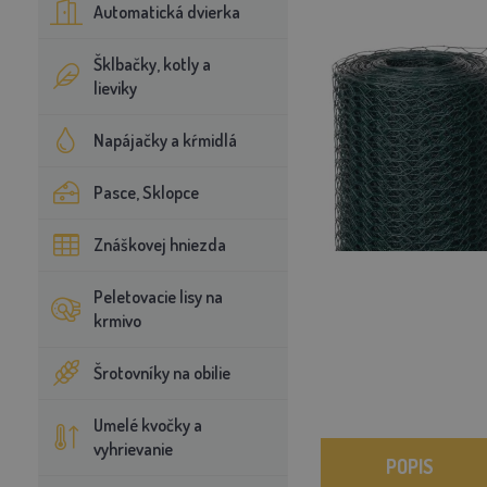
Automatická dvierka
Šklbačky, kotly a
lieviky
Napájačky a kŕmidlá
Pasce, Sklopce
Znáškovej hniezda
Peletovacie lisy na
krmivo
Šrotovníky na obilie
Umelé kvočky a
vyhrievanie
POPIS