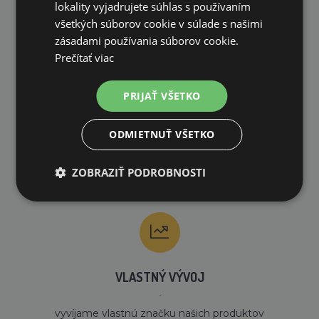
lokality vyjadrujete súhlas s používaním
všetkých súborov cookie v súlade s našimi
RÝCHLE DODANIE
zásadami používania súborov cookie.
Prečítať viac
PRIJAŤ VŠETKO
ODMIETNUŤ VŠETKO
RÝCHLA REKLAMÁCIA
ZOBRAZIŤ PODROBNOSTI
VLASTNÝ VÝVOJ
´
vyvíjame vlastnú značku našich produktov