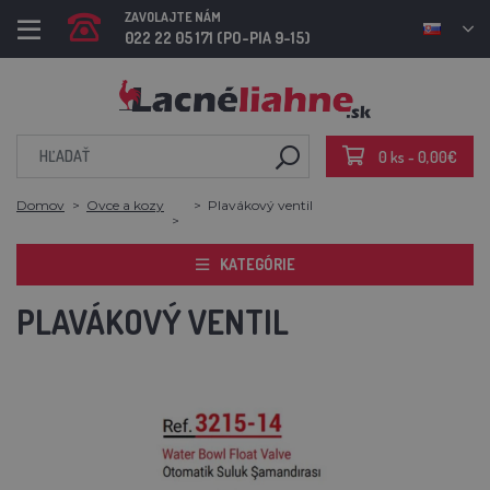
ZAVOLAJTE NÁM
022 22 05 171 (PO-PIA 9-15)
0 ks - 0,00€
Domov
Ovce a kozy
Plavákový ventil
KATEGÓRIE
PLAVÁKOVÝ VENTIL