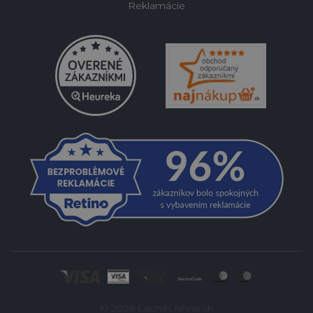
Reklamácie
© 2026 LacnéLiahne.sk