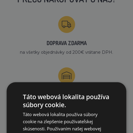
DOPRAVA ZDARMA
na všetky objednávky od 200€ vrátane DPH.
VLASTNÝ SKLAD
Táto webová lokalita používa
súbory cookie.
99 % produktov držíme priamo skladom
Táto webová lokalita používa súbory
cookie na zlepšenie používateľskej
skúsenosti. Používaním našej webovej