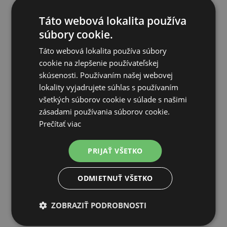
Značka:
AGROFORTEL
Táto webová lokalita používa
Záruka:
24 mesiacov
súbory cookie.
Táto webová lokalita používa súbory
cookie na zlepšenie používateľskej
skúsenosti. Používaním našej webovej
SÚVISIACE PRODUKTY
lokality vyjadrujete súhlas s používaním
všetkých súborov cookie v súlade s našimi
zásadami používania súborov cookie.
Prečítať viac
PRIJAŤ VŠETKO
ODMIETNUŤ VŠETKO
ZOBRAZIŤ PODROBNOSTI
Znáškové hniezdo GAUN pre 2 nosnice - 10130