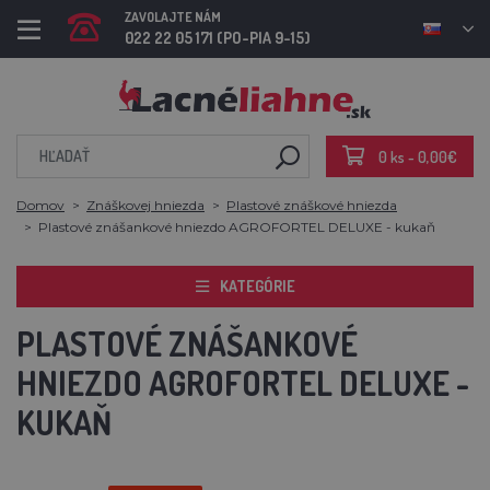
ZAVOLAJTE NÁM
022 22 05 171 (PO-PIA 9-15)
0 ks - 0,00€
Domov
Znáškovej hniezda
Plastové znáškové hniezda
Plastové znášankové hniezdo AGROFORTEL DELUXE - kukaň
KATEGÓRIE
PLASTOVÉ ZNÁŠANKOVÉ
HNIEZDO AGROFORTEL DELUXE -
KUKAŇ