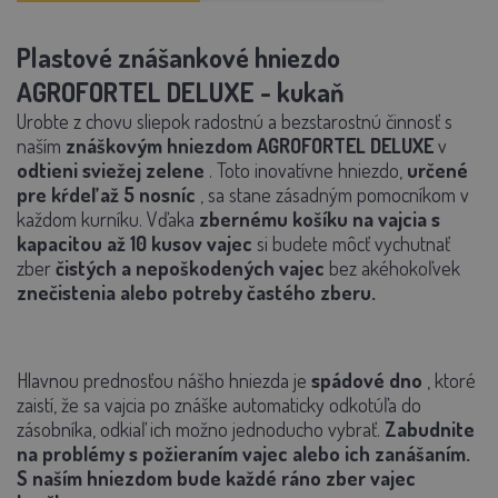
Plastové znášankové hniezdo
AGROFORTEL DELUXE - kukaň
Urobte z chovu sliepok radostnú a bezstarostnú činnosť s
naším
znáškovým hniezdom AGROFORTEL DELUXE
v
odtieni sviežej zelene
. Toto inovatívne hniezdo,
určené
pre kŕdeľ až 5 nosníc
, sa stane zásadným pomocníkom v
každom kurníku. Vďaka
zbernému košíku na vajcia s
kapacitou až 10 kusov vajec
si budete môcť vychutnať
zber
čistých a nepoškodených vajec
bez akéhokoľvek
znečistenia alebo potreby častého zberu.
Hlavnou prednosťou nášho hniezda je
spádové dno
, ktoré
zaistí, že sa vajcia po znáške automaticky odkotúľa do
zásobníka, odkiaľ ich možno jednoducho vybrať.
Zabudnite
na problémy s požieraním vajec alebo ich zanášaním.
S naším hniezdom bude každé ráno zber vajec