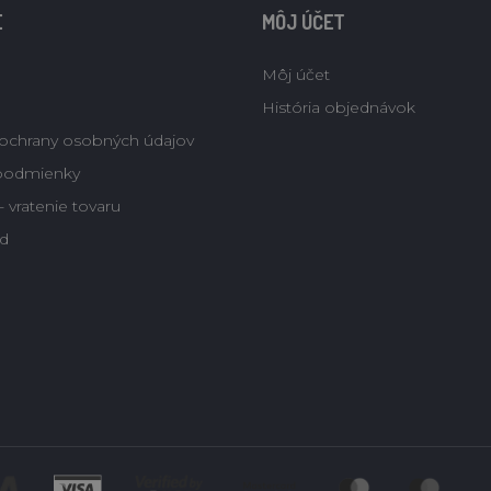
E
MÔJ ÚČET
Môj účet
História objednávok
ochrany osobných údajov
podmienky
 vratenie tovaru
d