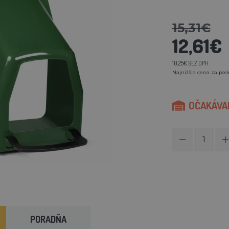
15,31€
12,61€
10,25€ BEZ DPH
Najnižšia cena za posl
OČAKÁVAM
PORADŇA