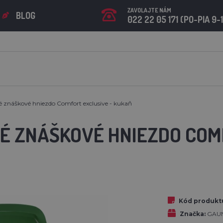
ZAVOLAJTE NÁM
BLOG
022 22 05 171 (PO-PIA 9-
é znáškové hniezdo Comfort exclusive - kukaň
É ZNÁŠKOVÉ HNIEZDO COMF
Kód produkt
Značka:
GAU