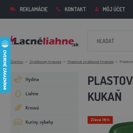
REKLAMÁCIE
KONTAKT
MÔJ ÚČET
Domov
Znáškovej hniezda
Plastové znáškové hniezda
Plastov
PLASTOV
Hydina
KUKAŇ
Liahne
Krmivá
Zľava 18%
Kuríny, výbehy