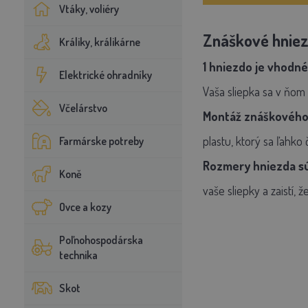
Vtáky, voliéry
Znáškové hnie
Králiky, králikárne
1 hniezdo je vhodné
Elektrické ohradníky
Vaša sliepka sa v ňom
Včelárstvo
Montáž znáškového 
plastu, ktorý sa ľahko
Farmárske potreby
Rozmery hniezda sú:
Koně
vaše sliepky a zaistí, 
Ovce a kozy
Poľnohospodárska
technika
Skot