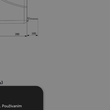
a)
i. Používaním