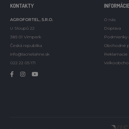
KONTAKTY
INFORMÁCI
AGROFORTEL, S.R.O.
O nás
U Sloupů 22
Doprava
385 01 Vimperk
Podmienky 
Česká republika
Obchodné 
info@lacneliahne.sk
Reklamacie -
022 22 05 171
Velkoobcho