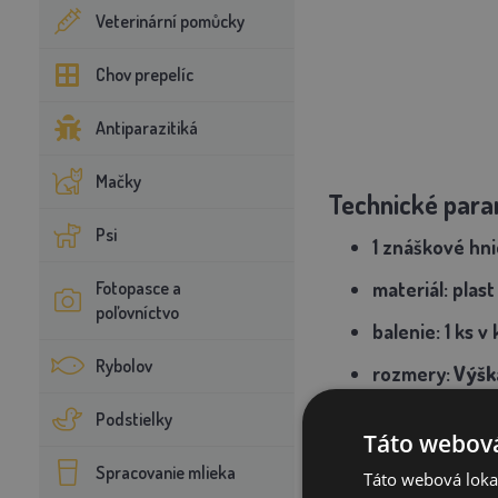
Veterinární pomůcky
Chov prepelíc
Antiparazitiká
Mačky
Technické para
Psi
1 znáškové hni
Fotopasce a
materiál: plast
poľovníctvo
balenie: 1 ks v
Rybolov
rozmery:
Výšk
Podstielky
Táto webová
Spracovanie mlieka
Táto webová lokal