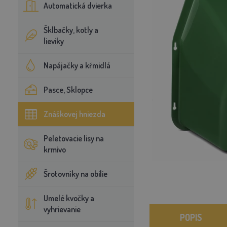
Automatická dvierka
Šklbačky, kotly a
lieviky
Napájačky a kŕmidlá
Pasce, Sklopce
Znáškovej hniezda
Peletovacie lisy na
krmivo
Šrotovníky na obilie
Umelé kvočky a
vyhrievanie
POPIS