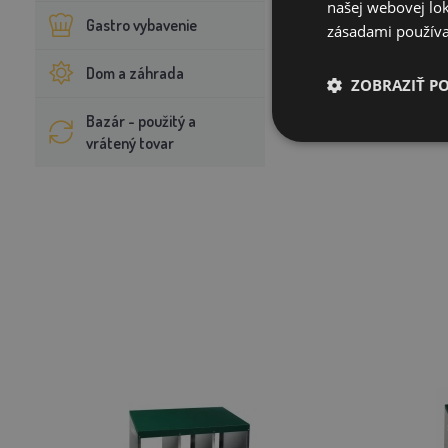
našej webovej lok
Gastro vybavenie
zásadami používa
Dom a záhrada
ZOBRAZIŤ P
Bazár - použitý a
vrátený tovar