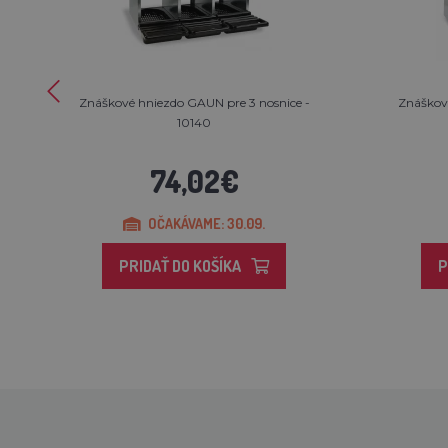
Znáškové hniezdo GAUN pre 3 nosnice -
Znáškové
10140
74,02€
OČAKÁVAME: 30.09.
PRIDAŤ DO KOŠÍKA
P