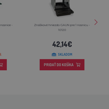
nosnice -
Znáškové hniezdo GAUN pre 1 nosnicu -
10120
42,14€
9.
SKLADOM
PRIDAŤ DO KOŠÍKA