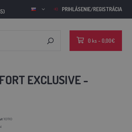
PRIHLÁSENIE/REGISTRÁCIA
15)
0 ks - 0,00€
ORT EXCLUSIVE -
u:
10110
N