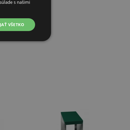
súlade s našimi
JAŤ VŠETKO