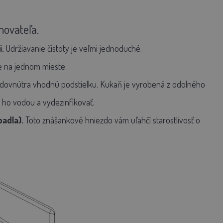
hovateľa.
.
Udržiavanie čistoty je veľmi jednoduché.
de na jednom mieste.
žiť dovnútra vhodnú podstielku. Kukaň je vyrobená z odolného
ť ho vodou a vydezinfikovať.
adla).
Toto znášankové hniezdo vám uľahčí starostlivosť o