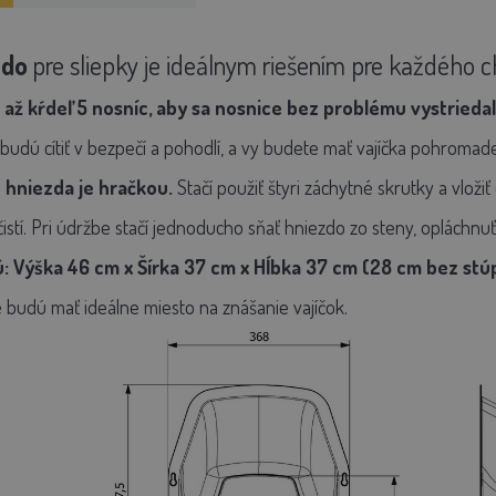
zdo
pre sliepky je ideálnym riešením pre každého c
 až kŕdeľ 5 nosníc, aby sa nosnice bez problému vystriedali
 budú cítiť v bezpečí a pohodlí, a vy budete mať vajíčka pohroma
hniezda je hračkou.
Stačí použiť štyri záchytné skrutky a vlo
 čistí. Pri údržbe stačí jednoducho sňať hniezdo zo steny, opláchnu
 Výška 46 cm x Šírka 37 cm x Hĺbka 37 cm (28 cm bez stúp
že budú mať ideálne miesto na znášanie vajíčok.