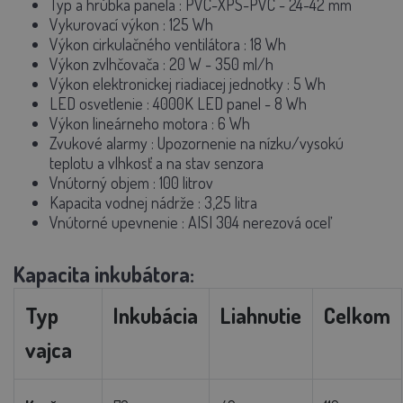
Typ a hrúbka panela
: PVC-XPS-PVC - 24-42 mm
Vykurovací výkon
: 125 Wh
Výkon cirkulačného ventilátora
: 18 Wh
Výkon zvlhčovača
: 20 W - 350 ml/h
Výkon elektronickej riadiacej jednotky
: 5 Wh
LED osvetlenie
: 4000K LED panel - 8 Wh
Výkon lineárneho motora
: 6 Wh
Zvukové alarmy
: Upozornenie na nízku/vysokú
teplotu a vlhkosť a na stav senzora
Vnútorný objem
: 100 litrov
Kapacita vodnej nádrže
: 3,25 litra
Vnútorné upevnenie
: AISI 304 nerezová oceľ
Kapacita inkubátora:
Typ
Inkubácia
Liahnutie
Celkom
vajca