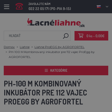
ZAVOLAJTE NÁM
022 22 05 171 (PO-PIA 9-15)
0 ks - 0,00€
Domov
Liahne
Liahne ProEGG by AGROFORTEL
PH-100 M Kombinovaný inkubátor pre 112 vajec ProEgg by
AGROFORTEL
KATEGÓRIE
PH-100 M KOMBINOVANÝ
INKUBÁTOR PRE 112 VAJEC
PROEGG BY AGROFORTEL