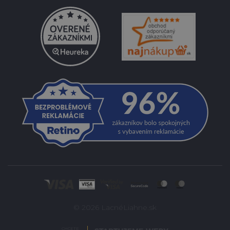
© 2026 LacnéLiahne.sk
CHCETE