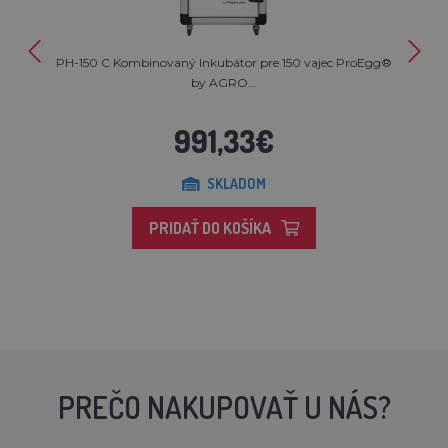
PH-150 C Kombinovaný Inkubátor pre 150 vajec ProEgg®
by AGRO...
991,33€
SKLADOM
PRIDAŤ DO KOŠÍKA
PREČO NAKUPOVAŤ U NÁS?