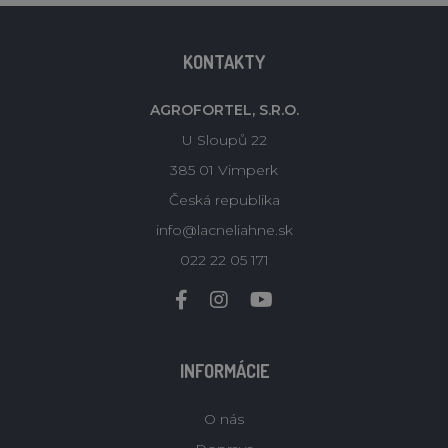
KONTAKTY
AGROFORTEL, S.R.O.
U Sloupů 22
385 01 Vimperk
Česká republika
info@lacneliahne.sk
022 22 05 171
INFORMÁCIE
O nás