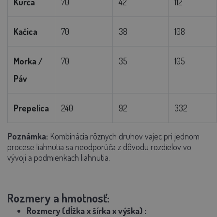
Kurča
70
42
112
Kačica
70
38
108
Morka /
70
35
105
Páv
Prepelica
240
92
332
Poznámka:
Kombinácia rôznych druhov vajec pri jednom
procese liahnutia sa neodporúča z dôvodu rozdielov vo
vývoji a podmienkach liahnutia.
Rozmery a hmotnosť:
Rozmery (dĺžka x šírka x výška)
: