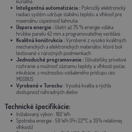
kuriatka
Inteligentná automatizácia
:
Pokročilý elektronický
riadiaci systém udržuje stabilnú teplotu a vlhkosť pre
maximálnu úspešnosť liahnutia
Úspora energie
:
Ušetrí až 75 % energie vďaka
hrúbke panelu 42 mm a programovateľnej ventilácii
Kvalitná konštrukcia
:
Vyrobené z vysoko kvalitných
mechanických a elektronických materiálov, ktoré boli
testované v náročných podmienkach
Jednoduché programovanie
:
Užívateľsky prívetivé
rozhranie a možnosť záznamu teploty a vlhkosti počas
inkubácie, s možnosťou vzdialeného prístupu cez
MODBUS
Vyrobené v Turecku
: Vysoká kvalita a rýchla
dostupnosť náhradných dielov
Technické špecifikácie:
Inštalovaný výkon
: 182 Wh
Spotreba energie
: 59 Wh (Pri 22°C a 35% relatívnej
vlhkosti)