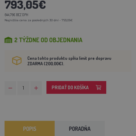
793,05€
644,76€ BEZ DPH
Najnižšia cena za posledných 30 dní - 793,05€
2 TÝŽDNE OD OBJEDNANIA
Cena tohto produktu spĺňa limit pre dopravu
ZDARMA (200,00€).
PRIDAŤ DO KOŠÍKA
POPIS
PORADŇA