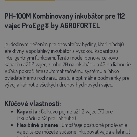
PH-100M Kombinovaný inkubátor pre 112
vajec ProEgg® by AGROFORTEL
je ideálnym riešením pre chovateľov hydiny, ktorí hľadajú
efektívny a spoľahlivý inkubátor s vysokou kapacitou a
inteligentnými funkciami. Tento model ponúka celkovú
kapacitu až 112 vajec, z toho 70 na inkubáciu a 42 na liahnutie.
Vďaka pokročilému automatizačnému systému a ľahko
ovládateľnému rozhraniu zaisťuje optimálne podmienky pre
vývoj a liahnutie všetkých druhov hydinových vajec.
Kľúčové vlastnosti:
Kapacita
:
Celkovo pojme až 112 vajec (70 pre
inkubáciu a 42 pre liahnutie)
Flexibilné plnenie
:
Umožňuje postupné pridávanie
vajec, takže môžete súčasne inkubovať vajcia a liahnuť