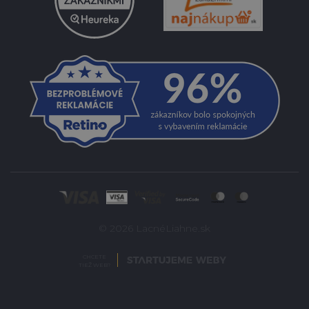
© 2026 LacnéLiahne.sk
CHCETE
TIEŽ WEB?