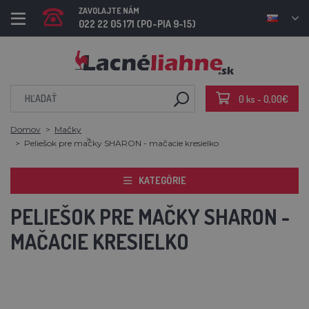
ZAVOLAJTE NÁM
022 22 05 171 (PO-PIA 9-15)
0 ks - 0,00€
Domov
Mačky
Peliešok pre mačky SHARON - mačacie kresielko
KATEGÓRIE
PELIEŠOK PRE MAČKY SHARON -
MAČACIE KRESIELKO