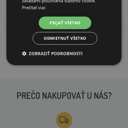
zásadami používania súborov cookie.
Výška vstupu do
Prečítať viac
23 cm
pelieška
PRIJAŤ VŠETKO
Konštrukcia
kovová
ODMIETNUŤ VŠETKO
plyšový poťah
Materiál poťahu
(polyester)
ZOBRAZIŤ PODROBNOSTI
PREČO NAKUPOVAŤ U NÁS?