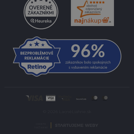
© 2026 LacnéLiahne.sk
CHCETE
TIEŽ WEB?