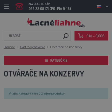
ZAVOLAJTE NÁM
022 22 05 171 (PO-PIA 9-15)
0 ks - 0,00€
Domov
Gastro vybavenie
Otvárače na konzervy
KATEGÓRIE
OTVÁRAČE NA KONZERVY
V tejto kategórii nie sú žiadne produkty.