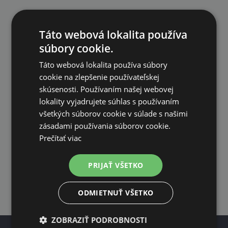
Táto webová lokalita používa
súbory cookie.
Táto webová lokalita používa súbory
RÝCHLA REKLAMÁCIA
cookie na zlepšenie používateľskej
skúsenosti. Používaním našej webovej
lokality vyjadrujete súhlas s používaním
všetkých súborov cookie v súlade s našimi
zásadami používania súborov cookie.
Prečítať viac
VLASTNÝ VÝVOJ
PRIJAŤ VŠETKO
´
vyvíjame vlastnú značku našich produktov
ODMIETNUŤ VŠETKO
ZOBRAZIŤ PODROBNOSTI