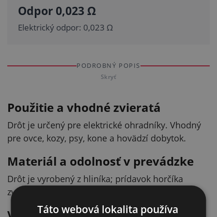
Odpor 0,023 Ω
Elektrický odpor: 0,023 Ω
PODROBNÝ POPIS
Skryť
Použitie a vhodné zvieratá
Drôt je určený pre elektrické ohradníky. Vhodný
pre ovce, kozy, psy, kone a hovädzí dobytok.
Materiál a odolnosť v prevádzke
Drôt je vyrobený z hliníka; prídavok horčíka
zvyšuje pevnosť v ťahu (až 90 kg).
Táto webová lokalita používa
Vodivosť a hmotnosť