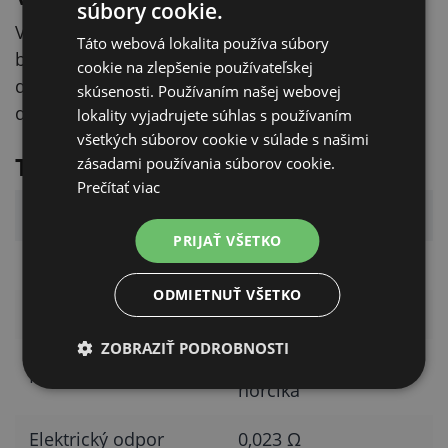
súbory cookie.
Výrobca deklaruje vodivosť až 4× vyššiu než pri
Táto webová lokalita používa súbory
bežnom oceľovom drôte a zároveň uvádza, že
cookie na zlepšenie používateľskej
drôt je približne o dve tretiny ľahší než oceľový
skúsenosti. Používaním našej webovej
drôt.
lokality vyjadrujete súhlas s používaním
všetkých súborov cookie v súlade s našimi
Technické parametre
zásadami používania súborov cookie.
Prečítať viac
Parameter
Hodnota
PRIJAŤ VŠETKO
Dĺžka
400 m
ODMIETNUŤ VŠETKO
Priemer drôtu
1.8 mm
ZOBRAZIŤ PODROBNOSTI
Hliník s prímesou
Materiál
horčíka
Elektrický odpor
0,023 Ω