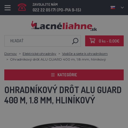
ZAVOLAJTE NÁM
022 22 05 171 (PO-PIA 9-15)
0 ks - 0,00€
Domov
Elektrické ohradníky
Vodiče a siete k ohradníkom
Ohradníkový drôt ALU GUARD 400 m, 1.8 mm, hliníkový
KATEGÓRIE
OHRADNÍKOVÝ DRÔT ALU GUARD
400 M, 1.8 MM, HLINÍKOVÝ