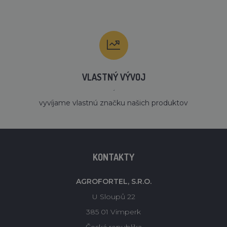
VLASTNÝ VÝVOJ
´
vyvíjame vlastnú značku našich produktov
KONTAKTY
AGROFORTEL, S.R.O.
U Sloupů 22
385 01 Vimperk