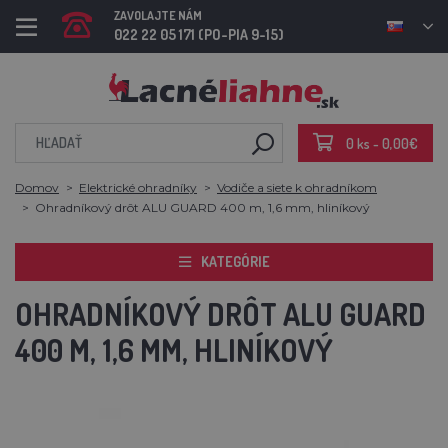
ZAVOLAJTE NÁM
022 22 05 171 (PO-PIA 9-15)
0 ks - 0,00€
Domov
Elektrické ohradníky
Vodiče a siete k ohradníkom
Ohradníkový drôt ALU GUARD 400 m, 1,6 mm, hliníkový
KATEGÓRIE
OHRADNÍKOVÝ DRÔT ALU GUARD
400 M, 1,6 MM, HLINÍKOVÝ