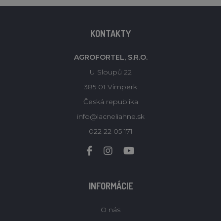
KONTAKTY
AGROFORTEL, S.R.O.
U Sloupů 22
385 01 Vimperk
Česká republika
info@lacneliahne.sk
022 22 05 171
INFORMÁCIE
O nás