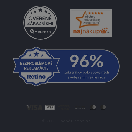
© 2026 LacnéLiahne.sk