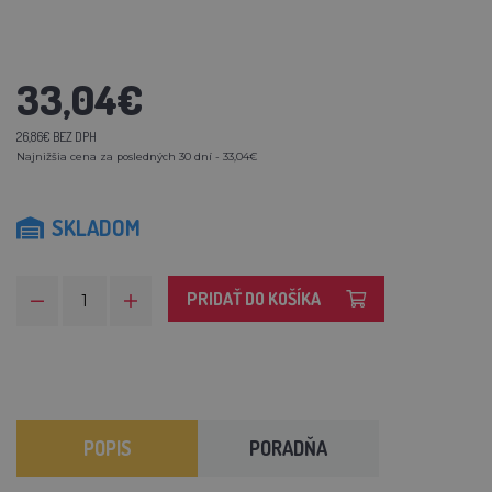
33,04€
26,86€ BEZ DPH
Najnižšia cena za posledných 30 dní - 33,04€
SKLADOM
PRIDAŤ DO KOŠÍKA
POPIS
PORADŇA