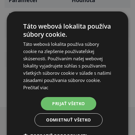
Parameter
Hodnota
Materiál
Hliník
Táto webová lokalita používa
Dĺžka
400 m
súbory cookie.
Táto webová lokalita používa súbory
Priemer
1,6 mm
cookie na zlepšenie používateľskej
skúsenosti. Používaním našej webovej
Odpor
0,030 Ω/m
lokality vyjadrujete súhlas s používaním
všetkých súborov cookie v súlade s našimi
Pevnosť v ťahu
70 kg
zásadami používania súborov cookie.
Prečítať viac
PRIJAŤ VŠETKO
ODMIETNUŤ VŠETKO
PREČO NAKUPOVAŤ U NÁS?