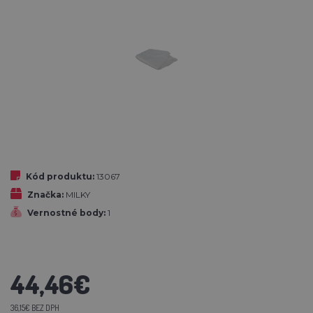
Kód produktu:
13067
Značka:
MILKY
Vernostné body:
1
44,46€
36,15€ BEZ DPH