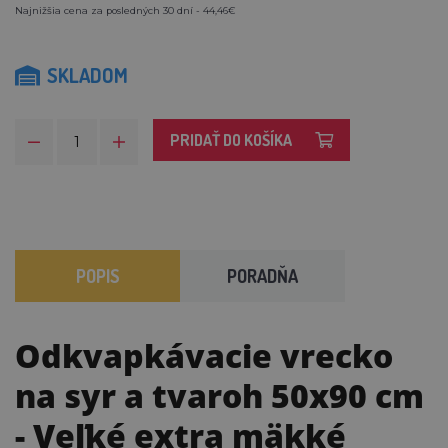
Najnižšia cena za posledných 30 dní - 44,46€
SKLADOM
PRIDAŤ DO KOŠÍKA
POPIS
PORADŇA
Odkvapkávacie vrecko
na syr a tvaroh 50x90 cm
- Veľké extra mäkké