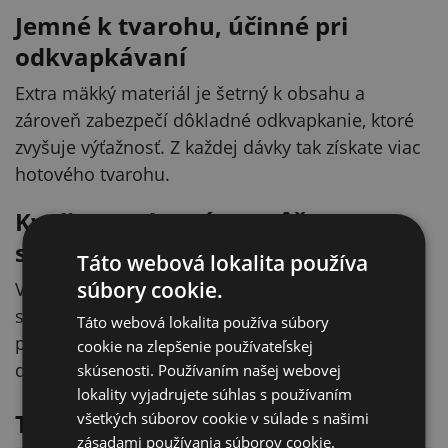
Jemné k tvarohu, účinné pri
odkvapkávaní
Extra mäkký materiál je šetrný k obsahu a
zároveň zabezpečí dôkladné odkvapkanie, ktoré
zvyšuje výťažnosť. Z každej dávky tak získate viac
hotového tvarohu.
Kvalita, na ktorú sa môžete
spoľahnúť
Táto webová lokalita používa
súbory cookie.
Vďaka kvalitnému materiálu a precíznemu
spracovaniu je vrecko spoľahlivým pomocníkom
Táto webová lokalita používa súbory
pri spracovaní mliečnych výrobkov. Poslúži vám
cookie na zlepšenie používateľskej
dlho a bez starostí.
skúsenosti. Používaním našej webovej
lokality vyjadrujete súhlas s používaním
Technické parametre
všetkých súborov cookie v súlade s našimi
zásadami používania súborov cookie.