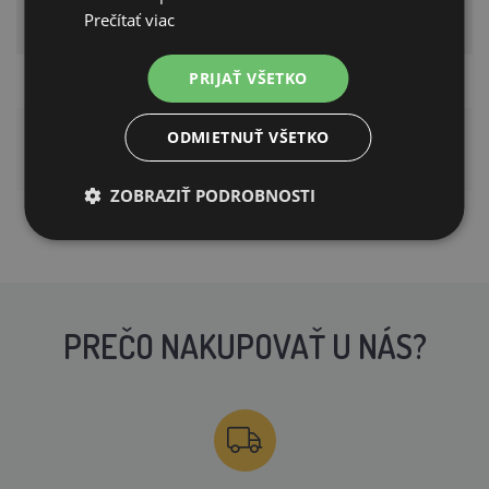
Prečítať viac
Parameter
Hodnota
PRIJAŤ VŠETKO
Rozmery
50 x 90 cm
extra mäkký textilný
ODMIETNUŤ VŠETKO
Materiál
materiál
ZOBRAZIŤ PODROBNOSTI
PREČO NAKUPOVAŤ U NÁS?