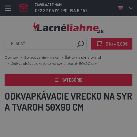
ZAVOLAJTE NÁM
022 22 05 171 (PO-PIA 9-15)
0 ks - 0,00€
Domov
Spracovanie mlieka
Šatky na syr a tvaroh
Odkvapkávacie vrecko na syr a tvaroh 50x90 cm
KATEGÓRIE
ODKVAPKÁVACIE VRECKO NA SYR
A TVAROH 50X90 CM