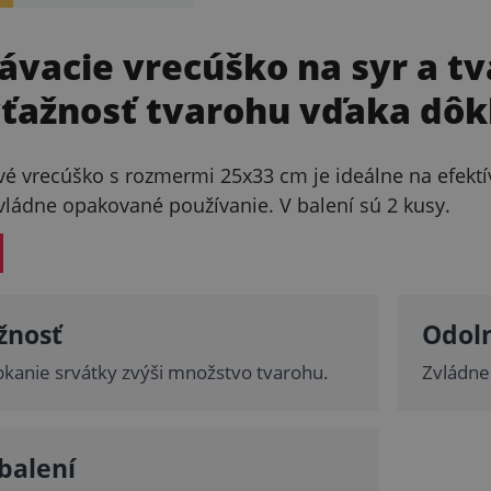
vacie vrecúško na syr a tv
ýťažnosť tvarohu vďaka d
 vrecúško s rozmermi 25x33 cm je ideálne na efektív
vládne opakované používanie. V balení sú 2 kusy.
žnosť
Odol
kanie srvátky zvýši množstvo tvarohu.
Zvládne
balení