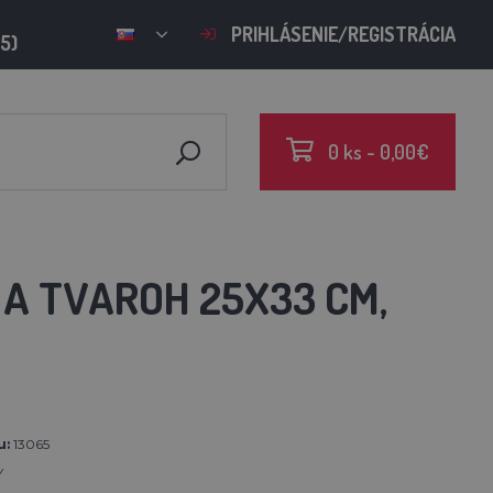
PRIHLÁSENIE/REGISTRÁCIA
15)
0 ks - 0,00€
A TVAROH 25X33 CM,
u:
13065
Y