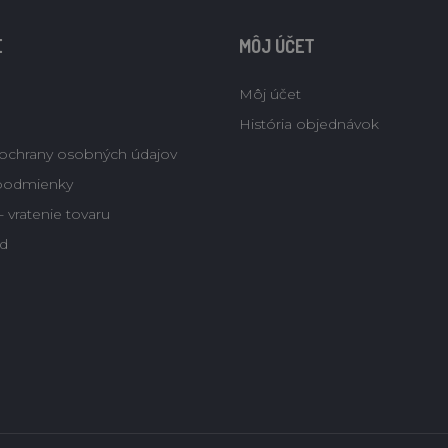
E
MÔJ ÚČET
Môj účet
História objednávok
ochrany osobných údajov
podmienky
 vratenie tovaru
d