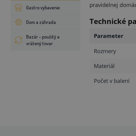
pravidelnej domác
Gastro vybavenie
Technické p
Dom a záhrada
Parameter
Bazár - použitý a
vrátený tovar
Rozmery
Materiál
Počet v balení