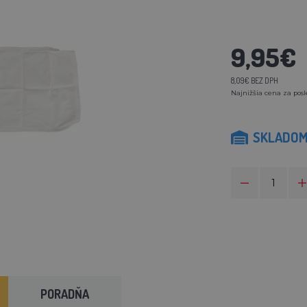
9,95€
8,09€ BEZ DPH
Najnižšia cena za posl
SKLADO
PORADŇA