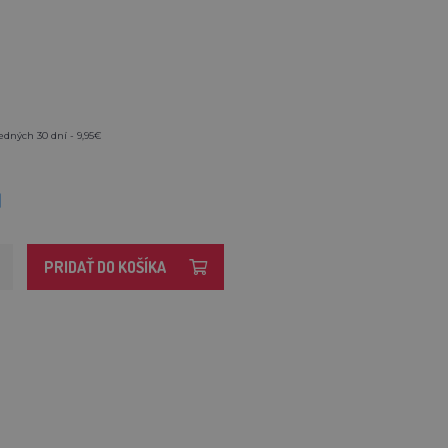
edných 30 dní - 9,95€
M
PRIDAŤ DO KOŠÍKA