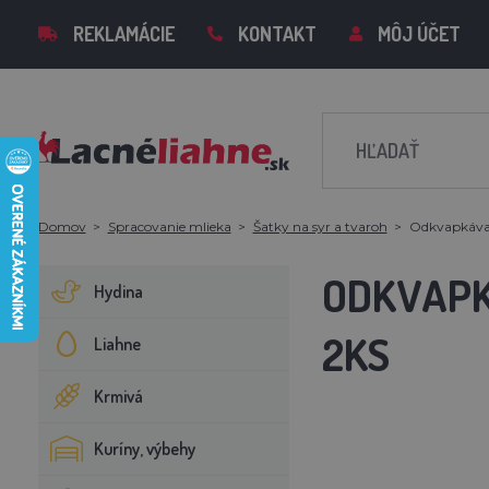
REKLAMÁCIE
KONTAKT
MÔJ ÚČET
Domov
Spracovanie mlieka
Šatky na syr a tvaroh
Odkvapkávaci
ODKVAPK
Hydina
2KS
Liahne
Krmivá
Kuríny, výbehy