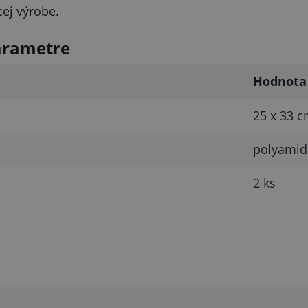
ej výrobe.
arametre
Hodnota
25 x 33 
polyamid
2 ks