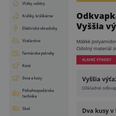
Vtáky, voliéry
Odkvapká
Králiky, králikárne
Vyššia v
Elektrické ohradníky
Včelárstvo
Mäkké polyamidové
Odolný materiál z
Farmárske potreby
HLAVNÉ VÝHODY
Koně
Vyššia výťa
Ovce a kozy
Dôkladné odkvap
Poľnohospodárska
technika
Skot
Dva kusy v 