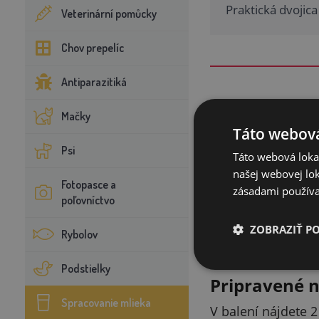
Praktická dvojica
Veterinární pomůcky
Chov prepelíc
Antiparazitiká
Mačky
Viac tvarohu
Táto webová
Psi
Vrecúško zabezpeč
Táto webová lokal
rovnakého množstv
našej webovej lok
Fotopasce a
zásadami používa
poľovníctvo
Materiál, kto
ZOBRAZIŤ P
Vrecúško je vyrob
Rybolov
Kvalitné spracova
Podstielky
Pripravené n
Spracovanie mlieka
V balení nájdete 2