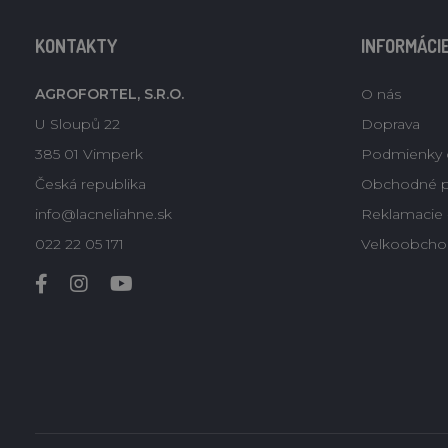
KONTAKTY
INFORMÁCI
AGROFORTEL, S.R.O.
O nás
U Sloupů 22
Doprava
385 01 Vimperk
Podmienky 
Česká republika
Obchodné 
info@lacneliahne.sk
Reklamacie -
022 22 05 171
Velkoobcho