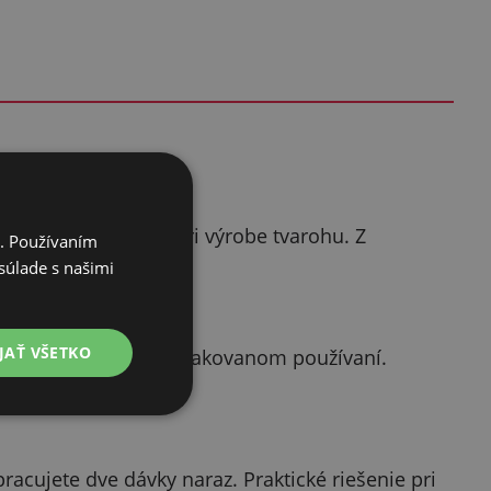
e zvýši výťažnosť pri výrobe tvarohu. Z
i. Používaním
súlade s našimi
JAŤ VŠETKO
nosť a odolnosť pri opakovanom používaní.
syrárne.
acujete dve dávky naraz. Praktické riešenie pri