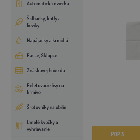
Automatická dvierka
Šklbačky, kotly a
lieviky
Napájačky a kŕmidlá
Pasce, Sklopce
Znáškovej hniezda
Peletovacie lisy na
krmivo
Šrotovníky na obilie
Umelé kvočky a
vyhrievanie
POPIS