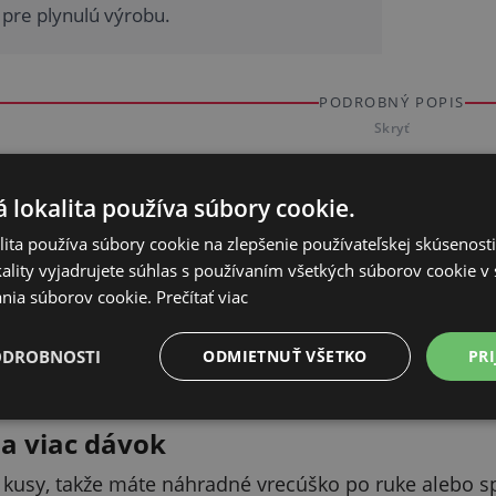
 pre plynulú výrobu.
PODROBNÝ POPIS
Skryť
 z jednej dávky
 lokalita používa súbory cookie.
í dôkladné odkvapkanie srvátky, vďaka čomu sa výrazn
ita používa súbory cookie na zlepšenie používateľskej skúsenost
a mlieka tak získate viac hotového produktu.
ality vyjadrujete súhlas s používaním všetkých súborov cookie v 
nia súborov cookie.
Prečítať viac
rý vydrží
ODROBNOSTI
ODMIETNUŤ VŠETKO
PRI
ené z odolného polyamidu, ktorý zaručuje dlhú život
nie z neho robí spoľahlivého pomocníka do domácej 
a viac dávok
 kusy, takže máte náhradné vrecúško po ruke alebo spr