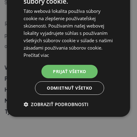
súbory cookie.
99,99%
Táto webová lokalita používa súbory
cookie na zlepšenie používateľskej
Rovnako ako u všetkých produktov Brinsea, TLC-50 Eco
skúsenosti. Používaním našej webovej
lokality vyjadrujete súhlas s používaním
prichádza s 3-ročnou zárukou ZADARMO, pod podmienkou
všetkých súborov cookie v súlade s našimi
online registrácie.
zásadami používania súborov cookie.
Prečítať viac
Vonkajšie rozmery: 550 x 690 x 490 mm
PRIJAŤ VŠETKO
Podlaha: 600 x 400 mm
ODMIETNUŤ VŠETKO
Hmotnosť: 6700g
Max. spotreba (W): 150
ZOBRAZIŤ PODROBNOSTI
Typická spotreba energie (W): 100