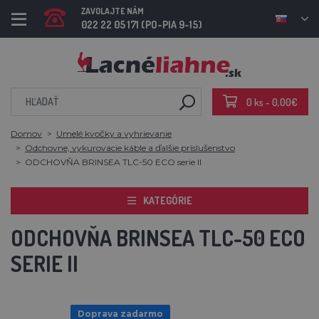
ZAVOLAJTE NÁM
022 22 05 171 (PO-PIA 9-15)
0 ks - 0,00€
Domov
Umelé kvočky a vyhrievanie
Odchovne, vykurovacie káble a ďalšie príslušenstvo
ODCHOVŇA BRINSEA TLC-50 ECO serie II
KATEGÓRIE
ODCHOVŇA BRINSEA TLC-50 ECO
SERIE II
Doprava zadarmo