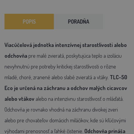
POPIS
PORADŇA
Viacúčelová jednotka intenzívnej starostlivosti alebo
odchovňa
pre malé zvieratá, poskytujúca teplo a izoláciu
nevyhnutnú pre potreby kritickej starostlivosti o rôzne
mladé, choré, zranené alebo slabé zvieratá a vtáky.
TLC-50
Eco je určená na záchranu a odchov malých cicavcov
alebo vtákov
alebo na intenzívnu starostlivosť o mláďatá.
Odchovňa je rovnako vhodná na záchranu divokej zveri
alebo pre chovateľov domácich miláčikov, kde sú kľúčovými
výhodami prenosnosť a ľahké čistenie.
Odchovňa prináša