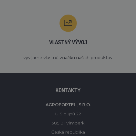
VLASTNÝ VÝVOJ
´
vyvíjame vlastnú značku našich produktov
KONTAKTY
AGROFORTEL, S.R.O.
U Sloupů 22
385 01 Vimperk
Česká republika