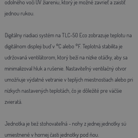
odolného voči UV žiareniu, ktorý je možné zavrieť a zaistiť
jednou rukou.
Digitálny riadiaci systém na TLC-50 Eco zobrazuje teplotu na
digitálnom displeji buď v °C alebo °F. Teplotná stabilita je
udržovaná ventilátorom, ktorý beží na nízke otáčky, aby sa
minimalizoval hluk a rušenie. Nastaviteľný ventilačný otvor
umožňuje výdatné vetranie v teplých miestnostiach alebo pri
nízkych nastavených teplotách, čo je dôležité pre väčšie
zvieratá.
Jednotka je tiež stohovateľná - nohy z jednej jednotky sú
umiestnené v hornej časti jednotky pod ňou.