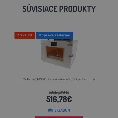
SÚVISIACE PRODUKTY
Zľava 9%
Doprava zadarmo
Doliaheň MS80U - pre záverečnú fázu liahnutia
565,29€
516,78€
SKLADOM