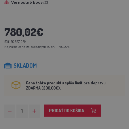
Vernostné body:
23
780,02€
634,16€ BEZ DPH
Najnižšia cena za posledných 30 dní - 780,02€
SKLADOM
Cena tohto produktu spĺňa limit pre dopravu
ZDARMA (200,00€).
PRIDAŤ DO KOŠÍKA