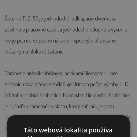
Čistenie TLC-50 je jednoduché: odklápacie dvierka sa
zdvihnú a pracovné časti sa jednoducho odopne a vysunie –
nie je potrebné žiadne náradie – spodný diel zostane
prázdny na hĺbkové čistenie.
Chránené antimikrobiálnymi aditívami Biomaster – pre
zníženie rizika infekcie začleňuje Brinsea počas výroby TLC-
50 Antimicrobial Protection Biomaster. Biomaster Protection
je súčasťou samotného plastu, ktorý zabraňuje rastu
škodlivých baktérií a pomáha tak zaistiť optimálne prostredie
pre mláďatá. Preukázateľne rýchlo znižuje rast baktérií až o
Táto webová lokalita používa