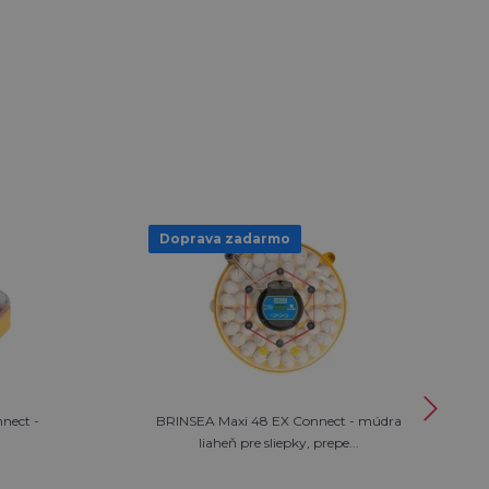
Doprava zadarmo
nect -
BRINSEA Maxi 48 EX Connect - múdra
liaheň pre sliepky, prepe...