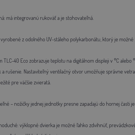
á: má integrovanú rukoväť a je stohovateľná.
 vyrobené z odolného UV-stáleho polykarbonátu, ktorý je možné za
ém TLC-40 Eco zobrazuje teplotu na digitálnom displeji v °C alebo °F
k a rušenie. Nastaviteľný ventilačný otvor umožňuje správne vetra
ežité pre väčšie zvieratá.
teľné – nožičky jednej jednotky presne zapadajú do hornej časti j
dnoduché: výklopné dvierka je možné ľahko zdvihnúť, prevádzkové 