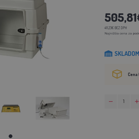
505,81
411,23€ BEZ DPH
Najnižšia cena za posl
SKLADO
Cena 