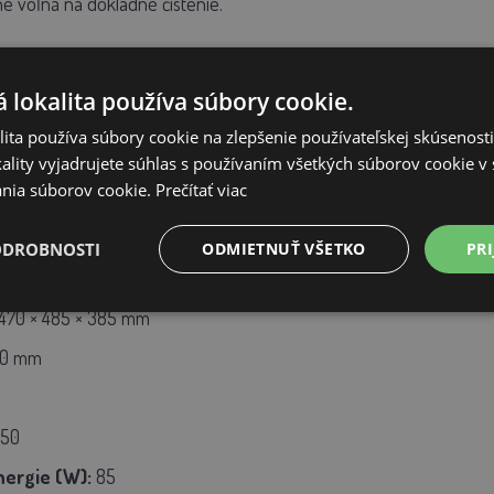
e voľná na dôkladné čistenie.
nymi prísadami Biomaster – za účelom zníženia rizika infekcie pou
 lokalita používa súbory cookie.
on. Biomaster je súčasťou samotného plastu a zabraňuje množeniu 
ita používa súbory cookie na zlepšenie používateľskej skúsenost
 znižuje rast baktérií až o 99,99%.
ality vyjadrujete súhlas s používaním všetkých súborov cookie v 
nia súborov cookie.
Prečítať viac
ch výrobkov Brinsea, aj TLC-40 Eco ponúka
3-ročnú záruku z
ODROBNOSTI
ODMIETNUŤ VŠETKO
PRI
470 × 485 × 385 mm
00 mm
150
nergie (W):
85