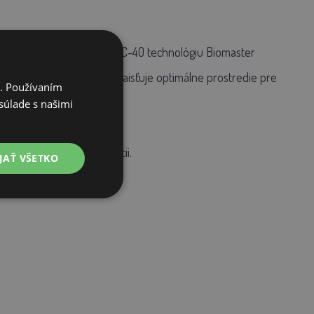
žíva Brinsea pri výrobe TLC-40 technológiu Biomaster
škodlivých baktérií, čím zaisťuje optimálne prostredie pre
i. Používaním
súlade s našimi
adarmo
pri online registrácii.
JAŤ VŠETKO