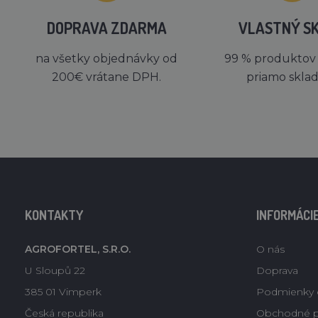
DOPRAVA ZDARMA
VLASTNÝ S
na všetky objednávky od
99 % produktov
200€ vrátane DPH.
priamo skla
KONTAKTY
INFORMÁCI
AGROFORTEL, S.R.O.
O nás
U Sloupů 22
Doprava
385 01 Vimperk
Podmienky 
Česká republika
Obchodné 