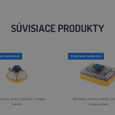
SÚVISIACE PRODUKTY
va zadarmo
Doprava zadarmo
 Maxi 24 EX Connect - múdra
BRINSEA Ovation 56 EX Con
liaheň
múdra liaheň