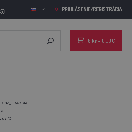
PRIHLÁSENIE/REGISTRÁCIA
15)
0 ks - 0,00€
u:
BR_HD4001A
ea
ody:
15