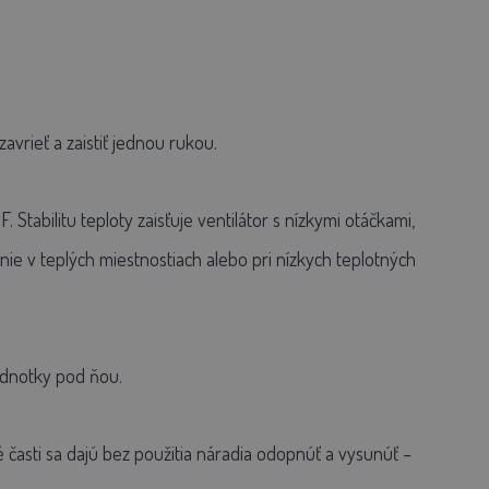
vrieť a zaistiť jednou rukou.
. Stabilitu teploty zaisťuje ventilátor s nízkymi otáčkami,
nie v teplých miestnostiach alebo pri nízkych teplotných
ednotky pod ňou.
časti sa dajú bez použitia náradia odopnúť a vysunúť –