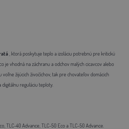
ratá
, ktorá poskytuje teplo a izoláciu potrebnú pre kritickú
 Eco je vhodná na záchranu a odchov malých cicavcov alebo
u voľne žijúcich živočíchov, tak pre chovateľov domácich
igitálnu reguláciu teploty.
co, TLC-40 Advance, TLC-50 Eco a TLC-50 Advance.