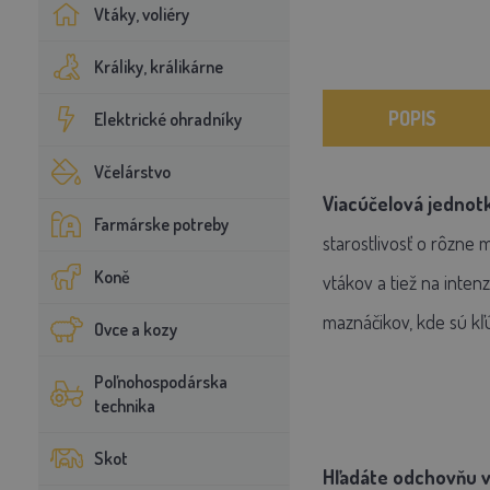
Vtáky, voliéry
Králiky, králikárne
POPIS
Elektrické ohradníky
Včelárstvo
Viacúčelová jednotk
Farmárske potreby
starostlivosť o rôzne
Koně
vtákov a tiež na inten
maznáčikov, kde sú kľú
Ovce a kozy
Poľnohospodárska
technika
Skot
Hľadáte odchovňu v