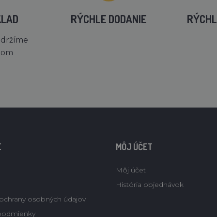
KLAD
RÝCHLE DODANIE
RÝCHL
 držíme
dom
E
MÔJ ÚČET
Môj účet
História objednávok
ochrany osobných údajov
podmienky