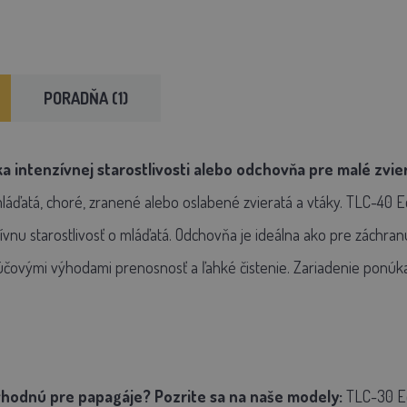
PORADŇA (1)
a intenzívnej starostlivosti alebo odchovňa pre malé zvie
 mláďatá, choré, zranené alebo oslabené zvieratá a vtáky. TLC-40
zívnu starostlivosť o mláďatá. Odchovňa je ideálna ako pre záchran
čovými výhodami prenosnosť a ľahké čistenie. Zariadenie ponúka d
hodnú pre papagáje? Pozrite sa na naše modely:
TLC-30 E