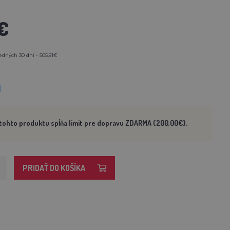
€
edných 30 dní - 505,81€
M
tohto produktu spĺňa limit pre dopravu ZDARMA (200,00€).
PRIDAŤ DO KOŠÍKA