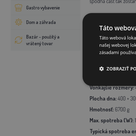
spodná časť tak zostan
Gastro vybavenie
Dom a záhrada
Ochrana antimikrobiál
Táto webová
Antimicrobial Protecti
Bazár - použitý a
Táto webová lokal
vrátený tovar
mláďatá. Preukázateľne
našej webovej lok
zásadami používa
Rovnako ako u všetký
ZOBRAZIŤ P
Vonkajšie rozmery:
Plocha dna:
400 × 3
Hmotnosť:
6700 g
Max. spotreba (W):
Typická spotreba e