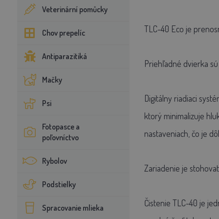
Veterinární pomůcky
TLC-40 Eco je prenosn
Chov prepelíc
Antiparazitiká
Priehľadné dvierka sú
Mačky
Digitálny riadiaci syst
Psi
ktorý minimalizuje hlu
Fotopasce a
nastaveniach, čo je dôl
poľovníctvo
Rybolov
Zariadenie je stohova
Podstielky
Čistenie TLC-40 je je
Spracovanie mlieka