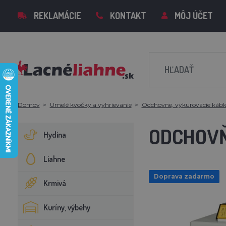
REKLAMÁCIE
KONTAKT
MÔJ ÚČET
Domov
Umelé kvočky a vyhrievanie
Odchovne, vykurovacie káble 
ODCHOVŇ
Hydina
Liahne
Doprava zadarmo
Krmivá
Kuríny, výbehy