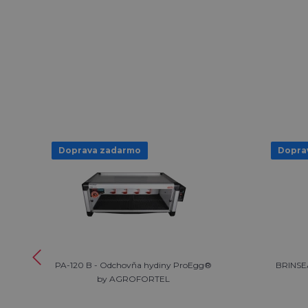
Doprava zadarmo
Dopra
PA-120 B - Odchovňa hydiny ProEgg®
BRINSEA
by AGROFORTEL