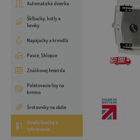
Automatická dvierka
Šklbačky, kotly a
lieviky
Napájačky a kŕmidlá
Pasce, Sklopce
Znáškovej hniezda
Peletovacie lisy na
krmivo
Šrotovníky na obilie
Umelé kvočky a
vyhrievanie