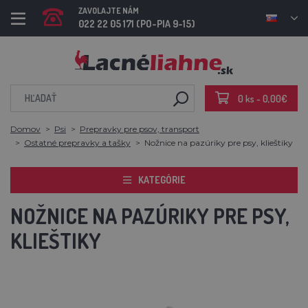
ZAVOLAJTE NÁM
022 22 05 171 (PO-PIA 9-15)
0 ks - 0,00€
Domov
Psi
Prepravky pre psov, transport
Ostatné prepravky a tašky
Nožnice na pazúriky pre psy, klieštiky
KATEGÓRIE
NOŽNICE NA PAZÚRIKY PRE PSY,
KLIEŠTIKY