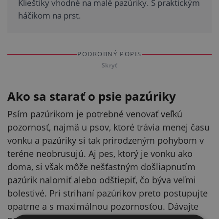
Klieštiky vhodné na malé pazúriky. S praktickým
háčikom na prst.
PODROBNÝ POPIS
Skryť
Ako sa starať o psie pazúriky
Psím pazúrikom je potrebné venovať veľkú
pozornosť, najmä u psov, ktoré trávia menej času
vonku a pazúriky si tak prirodzeným pohybom v
teréne neobrusujú. Aj pes, ktorý je vonku ako
doma, si však môže nešťastným došliapnutím
pazúrik nalomiť alebo odštiepiť, čo býva veľmi
bolestivé. Pri strihaní pazúrikov preto postupujte
opatrne a s maximálnou pozornosťou. Dávajte