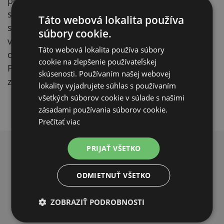
pozor, aby ste nezasiahli živú časť pazúrika –
strihajte iba nezafarbenú, priehľadnú časť. Pri
Táto webová lokalita používa
svetlých pazúrikoch je prechod do živej tkane
súbory cookie.
viditeľnejší než pri tmavých, pri ktorých sa
Táto webová lokalita používa súbory
odporúča strihať radšej po menších kúskoch.
cookie na zlepšenie používateľskej
Počas strihania psa nezabudnite chváliť a na
skúsenosti. Používaním našej webovej
záver ho odmeňte maškrtou.
lokality vyjadrujete súhlas s používaním
všetkých súborov cookie v súlade s našimi
zásadami používania súborov cookie.
Prečítať viac
PRIJAŤ VŠETKO
PREČO NAKUPOVAŤ U NÁS?
ODMIETNUŤ VŠETKO
ZOBRAZIŤ PODROBNOSTI