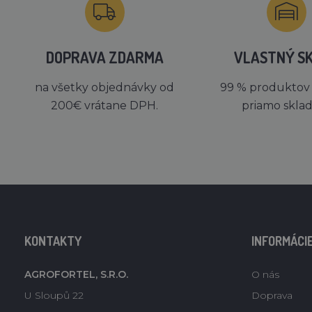
DOPRAVA ZDARMA
VLASTNÝ S
na všetky objednávky od
99 % produktov
200€ vrátane DPH.
priamo skla
KONTAKTY
INFORMÁCI
AGROFORTEL, S.R.O.
O nás
U Sloupů 22
Doprava