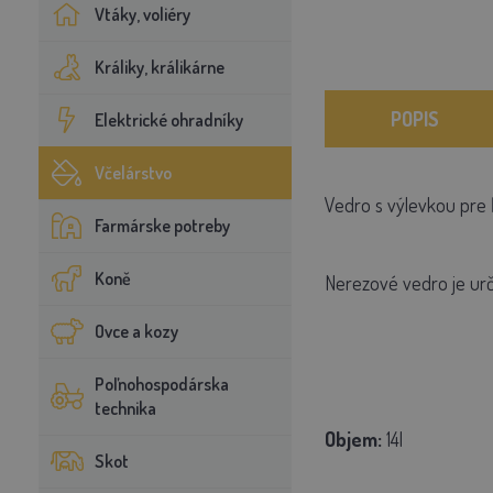
Vtáky, voliéry
Králiky, králikárne
POPIS
Elektrické ohradníky
Včelárstvo
Vedro s výlevkou pre 
Farmárske potreby
Koně
Nerezové vedro je urč
Ovce a kozy
Poľnohospodárska
technika
Objem:
14l
Skot