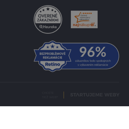
CHCETE
TIEŽ WEB?