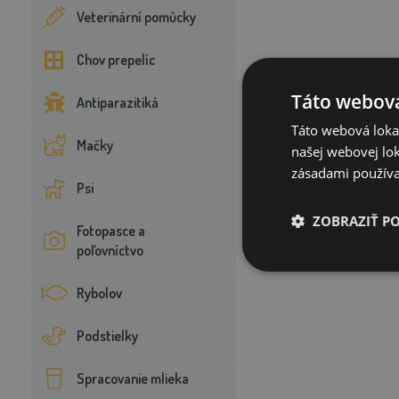
Veterinární pomůcky
Chov prepelíc
Táto webová
Antiparazitiká
Táto webová lokal
Mačky
našej webovej lok
zásadami používa
Psi
ZOBRAZIŤ P
Fotopasce a
poľovníctvo
Rybolov
Podstielky
Spracovanie mlieka