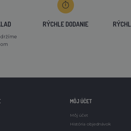
KLAD
RÝCHLE DODANIE
RÝCHL
 držíme
dom
E
MÔJ ÚČET
Môj účet
História objednávok