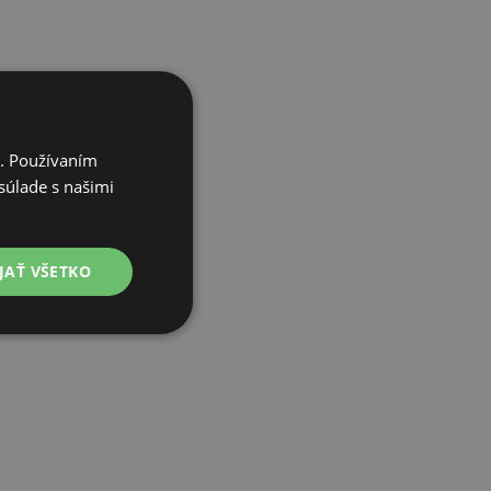
i. Používaním
súlade s našimi
JAŤ VŠETKO