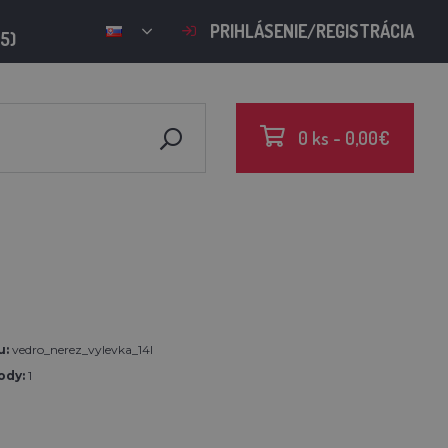
PRIHLÁSENIE/REGISTRÁCIA
15)
0 ks - 0,00€
u:
vedro_nerez_vylevka_14l
ody:
1