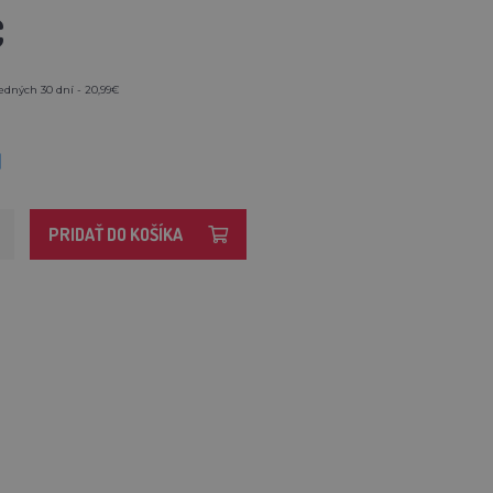
€
edných 30 dní - 20,99€
M
PRIDAŤ DO KOŠÍKA