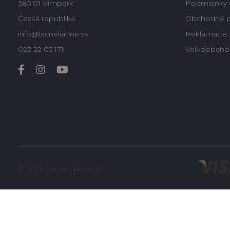
385 01 Vimperk
Podmienky 
Česká republika
Obchodné 
info@lacneliahne.sk
Reklamacie -
022 22 05 171
Velkoobcho
© 2026 LacnéLiahne.sk