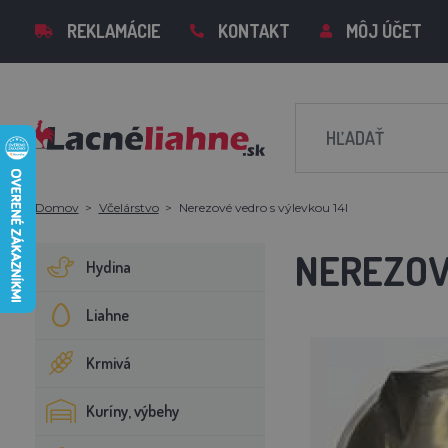
REKLAMÁCIE
KONTAKT
MÔJ ÚČET
Domov
Včelárstvo
Nerezové vedro s výlevkou 14l
NEREZOV
Hydina
Liahne
Krmivá
Kuríny, výbehy