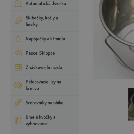
Automatická dvierka
Šklbačky, kotly a
lieviky
Napájačky a kŕmidlá
Pasce, Sklopce
Znáškovej hniezda
Peletovacie lisy na
krmivo
Šrotovníky na obilie
Umelé kvočky a
vyhrievanie