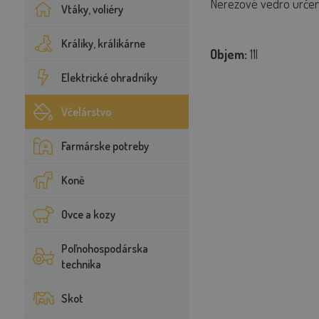
Nerezové vedro určené
Vtáky, voliéry
Králiky, králikárne
Objem:
11l
Elektrické ohradníky
Včelárstvo
Farmárske potreby
Koně
Ovce a kozy
Poľnohospodárska
technika
Skot