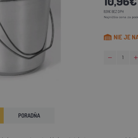
10,96€
8,91€ BEZ DPH
Najnižšia cena za posl
NIE JE N
PORADŇA