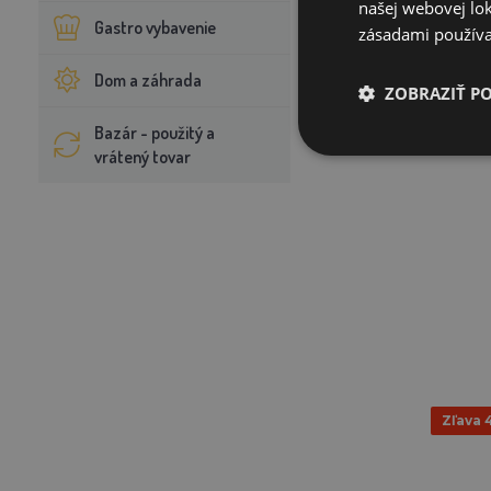
našej webovej lok
Gastro vybavenie
zásadami používa
Dom a záhrada
ZOBRAZIŤ P
Bazár - použitý a
vrátený tovar
Zľava