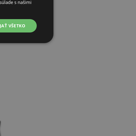
súlade s našimi
JAŤ VŠETKO