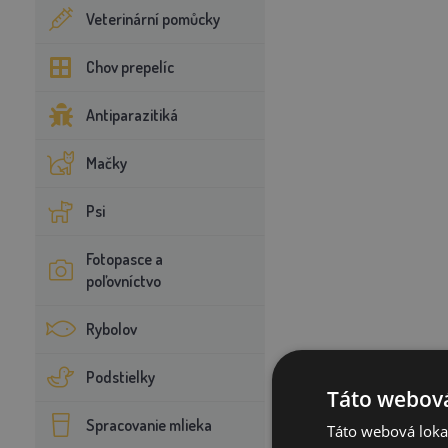
Veterinární pomůcky
Chov prepelíc
Antiparazitiká
Mačky
Psi
Fotopasce a
poľovníctvo
Rybolov
Podstielky
Táto webová
Spracovanie mlieka
Táto webová lokal