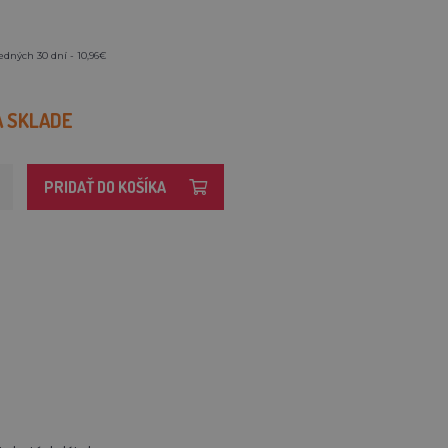
edných 30 dní - 10,96€
A SKLADE
PRIDAŤ DO KOŠÍKA