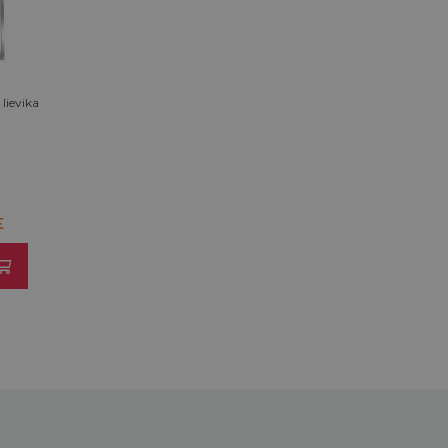
lievika
E