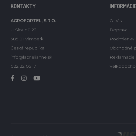
KONTAKTY
INFORMÁCI
AGROFORTEL, S.R.O.
O nás
U Sloupů 22
Doprava
385 01 Vimperk
Podmienky 
Česká republika
Obchodné 
info@lacneliahne.sk
Reklamacie -
022 22 05 171
Velkoobcho