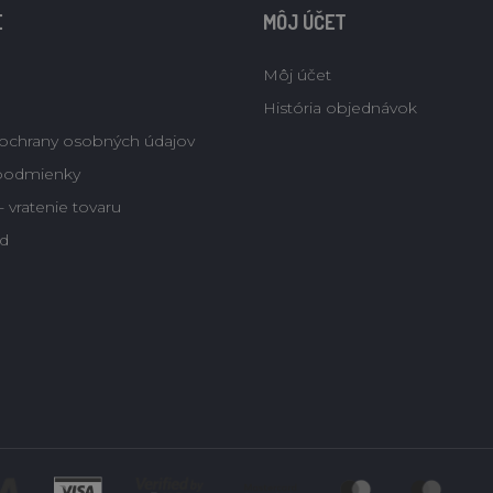
E
MÔJ ÚČET
Môj účet
História objednávok
ochrany osobných údajov
podmienky
 vratenie tovaru
d