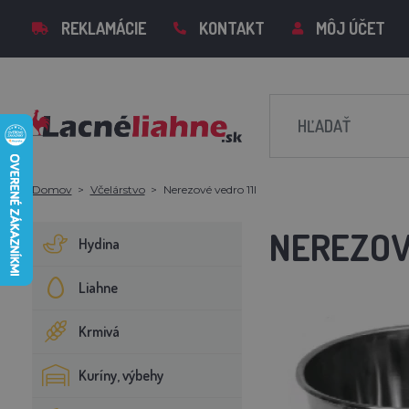
REKLAMÁCIE
KONTAKT
MÔJ ÚČET
Domov
Včelárstvo
Nerezové vedro 11l
NEREZOV
Hydina
Liahne
Krmivá
Kuríny, výbehy