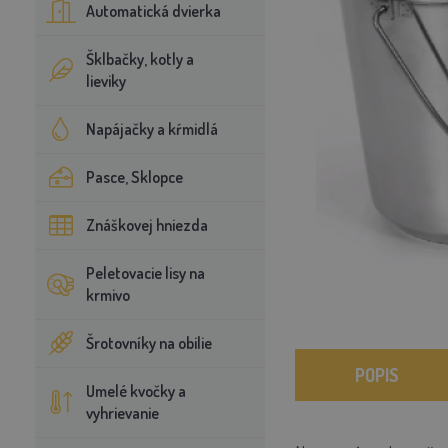
Automatická dvierka
Šklbačky, kotly a
lieviky
Napájačky a kŕmidlá
Pasce, Sklopce
Znáškovej hniezda
Peletovacie lisy na
krmivo
Šrotovníky na obilie
POPIS
Umelé kvočky a
vyhrievanie