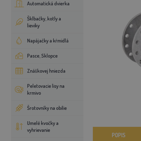
Automatická dvierka
Šklbačky, kotly a
lieviky
Napájačky a kŕmidlá
Pasce, Sklopce
Znáškovej hniezda
Peletovacie lisy na
krmivo
Šrotovníky na obilie
Umelé kvočky a
vyhrievanie
POPIS