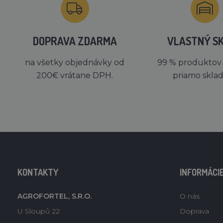
DOPRAVA ZDARMA
VLASTNÝ S
na všetky objednávky od
99 % produktov
200€ vrátane DPH.
priamo skla
KONTAKTY
INFORMÁCI
AGROFORTEL, S.R.O.
O nás
U Sloupů 22
Doprava