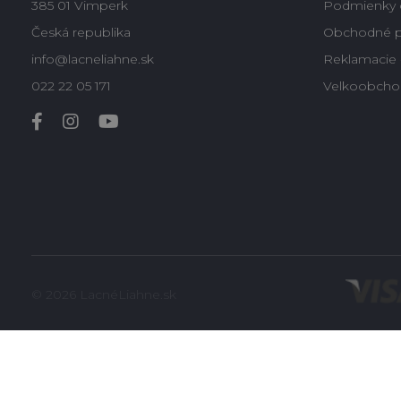
385 01 Vimperk
Podmienky 
Česká republika
Obchodné 
info@lacneliahne.sk
Reklamacie -
022 22 05 171
Velkoobcho
© 2026 LacnéLiahne.sk