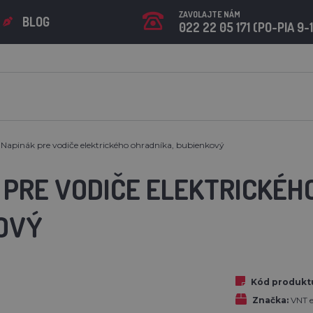
ZAVOLAJTE NÁM
BLOG
022 22 05 171 (PO-PIA 9-
Napinák pre vodiče elektrického ohradníka, bubienkový
 PRE VODIČE ELEKTRICKÉH
OVÝ
Kód produkt
Značka:
VNT el