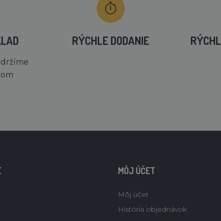
KLAD
RÝCHLE DODANIE
RÝCHL
 držíme
dom
E
MÔJ ÚČET
Môj účet
História objednávok