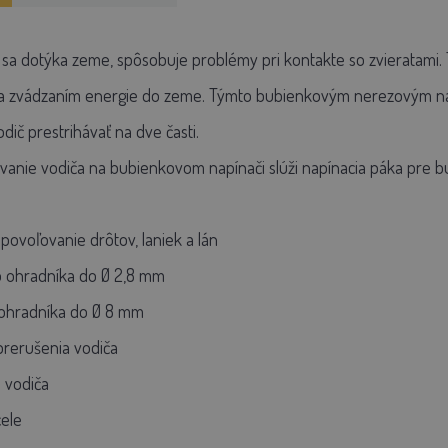
 sa dotýka zeme, spôsobuje problémy pri kontakte so zvieratami. 
ka zvádzaním energie do zeme. Týmto bubienkovým nerezovým n
dič prestrihávať na dve časti.
vanie vodiča na bubienkovom napínači slúži napínacia páka pre bu
povoľovanie drôtov, laniek a lán
o ohradníka do Ø 2,8 mm
 ohradníka do Ø 8 mm
prerušenia vodiča
 vodiča
cele