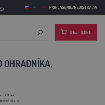
PRIHLÁSENIE/REGISTRÁCIA
15)
0 ks - 0,00€
O OHRADNÍKA,
u:
FE-8103
ectronics s.r.o.