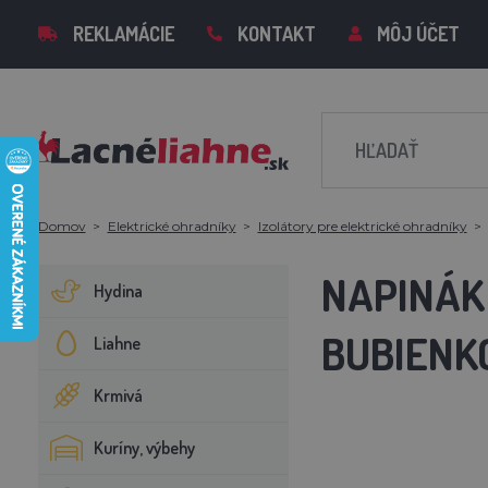
REKLAMÁCIE
KONTAKT
MÔJ ÚČET
Domov
Elektrické ohradníky
Izolátory pre elektrické ohradníky
NAPINÁK
Hydina
BUBIENK
Liahne
Krmivá
Kuríny, výbehy