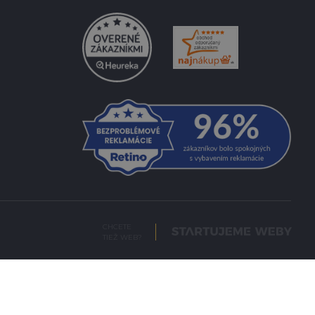
CHCETE
TIEŽ WEB?