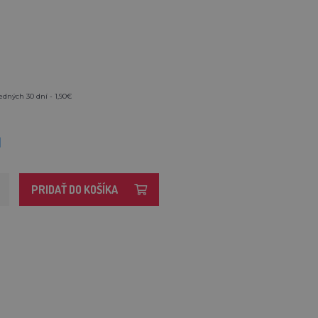
edných 30 dní - 1,90€
M
PRIDAŤ DO KOŠÍKA