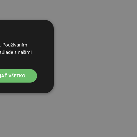
i. Používaním
súlade s našimi
JAŤ VŠETKO