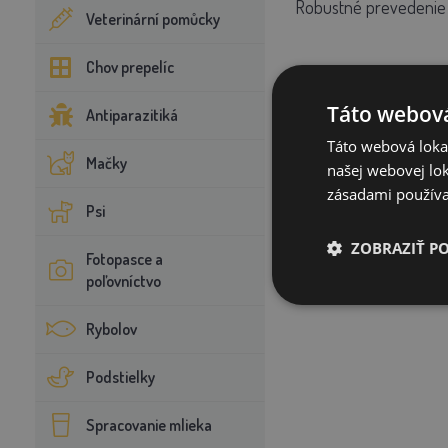
Robustné prevedenie
Veterinární pomůcky
Chov prepelíc
Táto webová
Antiparazitiká
Táto webová lokal
Mačky
našej webovej lok
zásadami používa
Psi
ZOBRAZIŤ P
Fotopasce a
poľovníctvo
Rybolov
Podstielky
Spracovanie mlieka