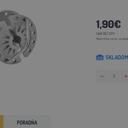
1,90€
1,54€ BEZ DPH
Najnižšia cena za posl
SKLADO
PORADŇA