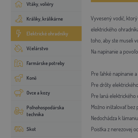
Vtáky, voliéry
Vyvesený vodič, ktorý
Králiky, králikárne
elektrického ohradní
Elektrické ohradníky
toho, aby ste museli vo
Včelárstvo
Na napínanie a povoľo
Farmárske potreby
Pre ľahké napínanie a 
Koně
Pre drôty elektrickéh
Ovce a kozy
Pre laná elektrického
Možno inštalovať bez 
Poľnohospodárska
technika
Nedochádza k lámaniu
Poistka z nerezovej o
Skot