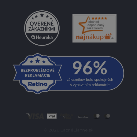
© 2026 LacnéLiahne.sk