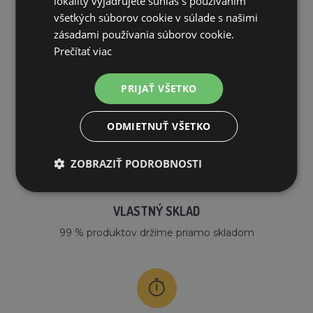
lokality vyjadrujete súhlas s používaním
všetkých súborov cookie v súlade s našimi
zásadami používania súborov cookie.
Prečítať viac
PRIJAŤ VŠETKO
DOPRAVA ZDARMA
na všetky objednávky od 200€ vrátane DPH.
ODMIETNUŤ VŠETKO
ZOBRAZIŤ PODROBNOSTI
VLASTNÝ SKLAD
99 % produktov držíme priamo skladom