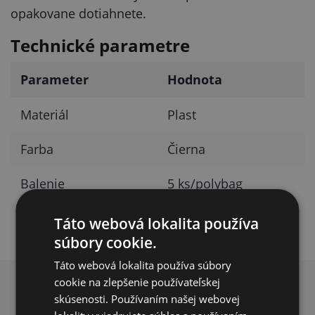
opakovane dotiahnete.
Technické parametre
Parameter
Hodnota
Materiál
Plast
Farba
Čierna
Balenie
5 ks/polybag
Táto webová lokalita používa
súbory cookie.
Táto webová lokalita používa súbory
cookie na zlepšenie používateľskej
PREČO NAKUPOVAŤ U NÁS?
skúsenosti. Používaním našej webovej