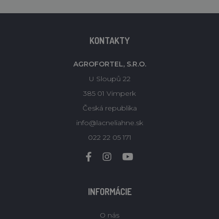
KONTAKTY
AGROFORTEL, S.R.O.
U Sloupů 22
385 01 Vimperk
Česká republika
info@lacneliahne.sk
022 22 05 171
INFORMÁCIE
O nás