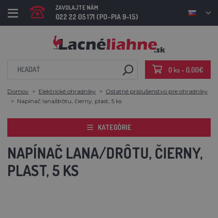
ZAVOLAJTE NÁM
022 22 05 171 (PO-PIA 9-15)
0 ks - 0,00€
Domov
Elektrické ohradníky
Ostatné príslušenstvo pre ohradníky
Napínač lana/drôtu, čierny, plast, 5 ks
KATEGÓRIE
NAPÍNAČ LANA/DRÔTU, ČIERNY,
PLAST, 5 KS