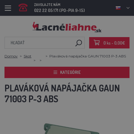
ZAVOLAJTE NÁM
022 22 05 171 (PO-PIA 9-15)
0 ks - 0,00€
Domov
Skot
Plaváková napájačka GAUN 71003 P-3 ABS
KATEGÓRIE
PLAVÁKOVÁ NAPÁJAČKA GAUN
71003 P-3 ABS