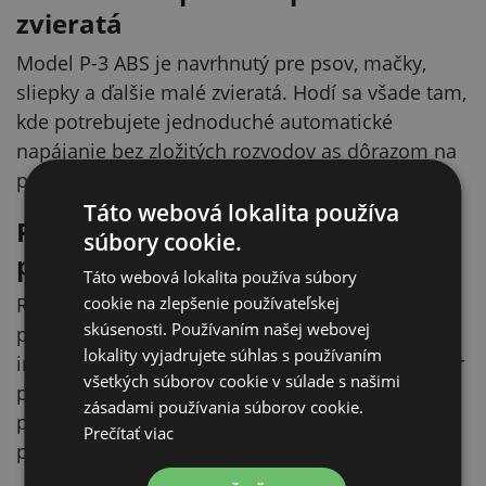
zvieratá
Model P-3 ABS je navrhnutý pre psov, mačky,
sliepky a ďalšie malé zvieratá. Hodí sa všade tam,
kde potrebujete jednoduché automatické
napájanie bez zložitých rozvodov as dôrazom na
priebežnú dostupnosť vody počas dňa.
Táto webová lokalita používa
Praktické riešenie aj do menších
súbory cookie.
priestorov
Táto webová lokalita používa súbory
cookie na zlepšenie používateľskej
Rozmery 145 × 160 × 60 mm a objem 0,4 l
skúsenosti. Používaním našej webovej
predurčujú túto napájačku pre kompaktné
lokality vyjadrujete súhlas s používaním
inštalácie. Je vhodná do miest, kde nie je priestor
všetkých súborov cookie v súlade s našimi
pre veľké napájacie systémy, ale napriek tomu je
zásadami používania súborov cookie.
potrebné ponúknuť zvieratám pohodlný a
Prečítať viac
pravidelný prístup k vode.