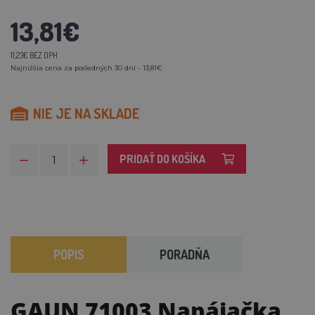
13,81€
11,23€ BEZ DPH
Najnižšia cena za posledných 30 dní - 13,81€
NIE JE NA SKLADE
PRIDAŤ DO KOŠÍKA
POPIS
PORADŇA
GAUN 71003 Napájačka