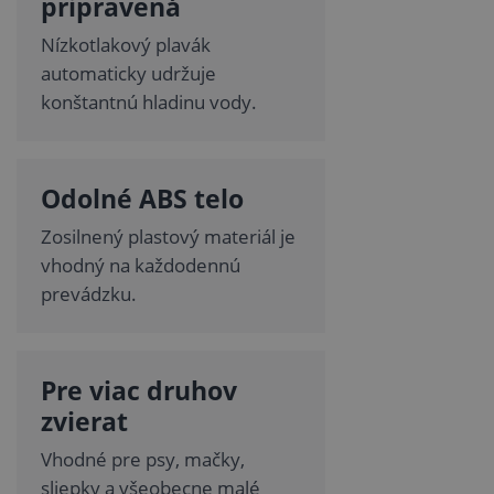
pripravená
Nízkotlakový plavák
automaticky udržuje
konštantnú hladinu vody.
Odolné ABS telo
Zosilnený plastový materiál je
vhodný na každodennú
prevádzku.
Pre viac druhov
zvierat
Vhodné pre psy, mačky,
sliepky a všeobecne malé