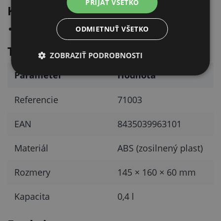
PRIJAŤ VŠETKO
Kapacita
0,4 l
ODMIETNUŤ VŠETKO
Technické parametre
ZOBRAZIŤ PODROBNOSTI
Parameter
Hodnota
Referencie
71003
EAN
8435039963101
Materiál
ABS (zosilnený plast)
Rozmery
145 × 160 × 60 mm
Kapacita
0,4 l