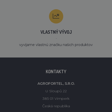
VLASTNÝ VÝVOJ
´
vyvíjame vlastnú značku našich produktov
KONTAKTY
AGROFORTEL, S.R.O.
U Sloupů 22
385 01 Vimperk
Česká republika