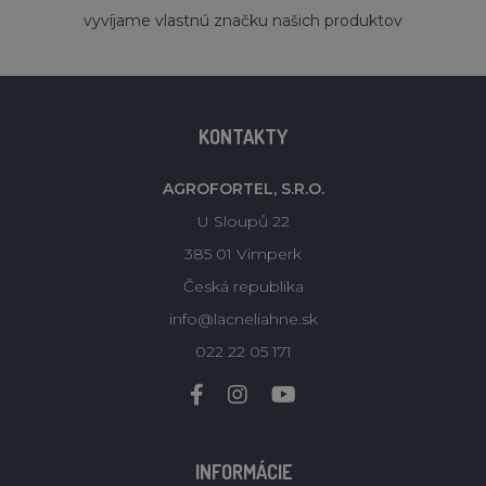
vyvíjame vlastnú značku našich produktov
KONTAKTY
AGROFORTEL, S.R.O.
U Sloupů 22
385 01 Vimperk
Česká republika
info@lacneliahne.sk
022 22 05 171
INFORMÁCIE