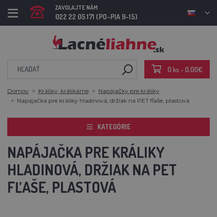
ZAVOLAJTE NÁM
022 22 05 171 (PO-PIA 9-15)
0 ks - 0,00€
Domov
Králiky, králikárne
Napájačky pre králiky
Napájačka pre králiky hladinová, držiak na PET fľaše, plastová
KATEGÓRIE
NAPÁJAČKA PRE KRÁLIKY
HLADINOVÁ, DRŽIAK NA PET
FĽAŠE, PLASTOVÁ