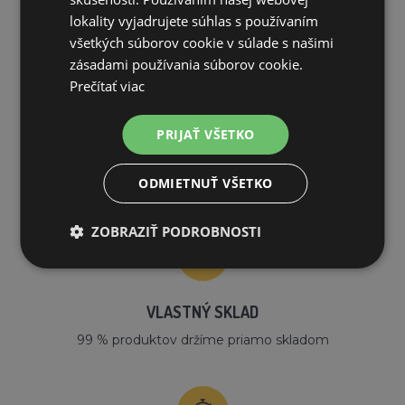
PREČO NAKUPOVAŤ U NÁS?
lokality vyjadrujete súhlas s používaním
všetkých súborov cookie v súlade s našimi
zásadami používania súborov cookie.
Prečítať viac
PRIJAŤ VŠETKO
DOPRAVA ZDARMA
ODMIETNUŤ VŠETKO
na všetky objednávky od 200€ vrátane DPH.
ZOBRAZIŤ PODROBNOSTI
VLASTNÝ SKLAD
99 % produktov držíme priamo skladom