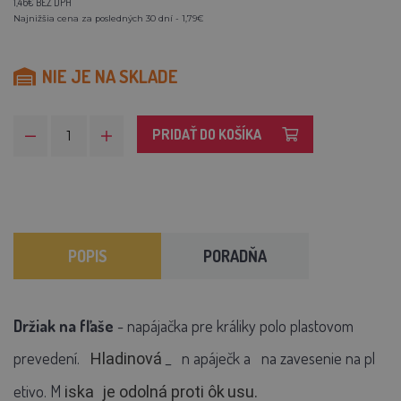
1,46€ BEZ DPH
Najnižšia cena za posledných 30 dní - 1,79€
NIE JE NA SKLADE
PRIDAŤ DO KOŠÍKA
POPIS
PORADŇA
Držiak na fľaše
- napájačka pre králiky polo plastovom
prevedení.
_
n
apáječk
a
na zavesenie na pl
Hladinová
etivo. M
iska
je odolná proti ôk
usu.