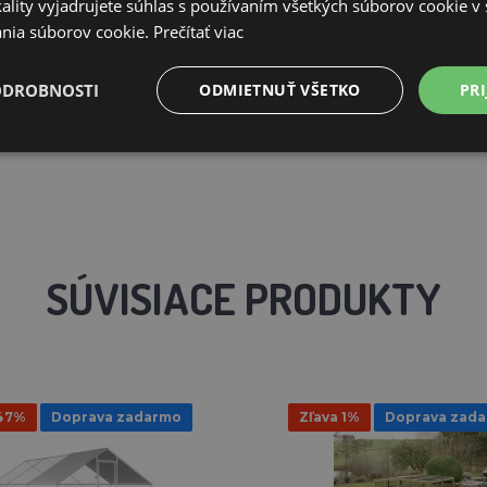
ality vyjadrujete súhlas s používaním všetkých súborov cookie v 
nia súborov cookie.
Prečítať viac
ODROBNOSTI
ODMIETNUŤ VŠETKO
PRI
SÚVISIACE PRODUKTY
 47%
Doprava zadarmo
Zľava 1%
Doprava zad