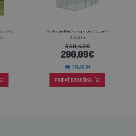
lopný s
Vonkajšia klietka - oplotený výbeh -
...
8x3x2 m
548,42€
290,09€
SKLADOM
PRIDAŤ DO KOŠÍKA