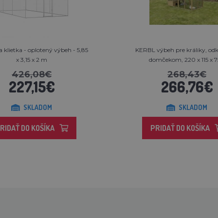
a klietka - oplotený výbeh - 5,85
KERBL výbeh pre králiky, odk
x 3,15 x 2 m
domčekom, 220 x 115 x 75
426,08€
268,43€
227,15€
266,76€
SKLADOM
SKLADOM
RIDAŤ DO KOŠÍKA
PRIDAŤ DO KOŠÍKA