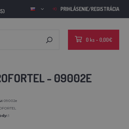
PRIHLÁSENIE/REGISTRÁCIA
15)
0 ks - 0,00€
OFORTEL - 09002E
u:
09002e
OFORTEL
ody:
1