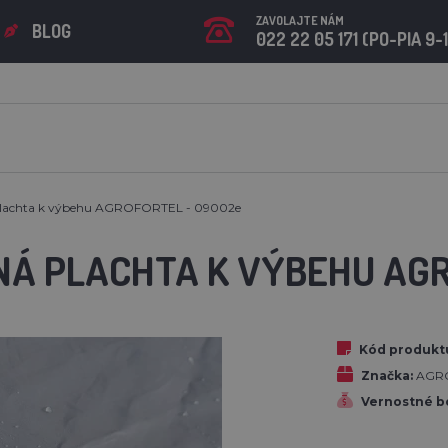
ZAVOLAJTE NÁM
BLOG
022 22 05 171 (PO-PIA 9-
lachta k výbehu AGROFORTEL - 09002e
Á PLACHTA K VÝBEHU AGR
Kód produkt
Značka:
AGR
Vernostné b