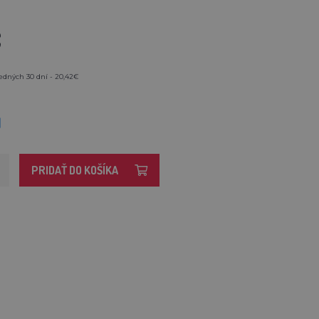
€
edných 30 dní - 20,42€
M
PRIDAŤ DO KOŠÍKA