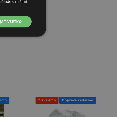
súlade s našimi
JAŤ VŠETKO
armo
Zľava 47%
Doprava zadarmo