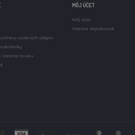
E
MÔJ ÚČET
Môj účet
História objednávok
ochrany osobných údajov
podmienky
 vratenie tovaru
d