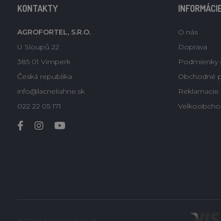
KONTAKTY
INFORMÁCI
AGROFORTEL, S.R.O.
O nás
U Sloupů 22
Doprava
385 01 Vimperk
Podmienky 
Česká republika
Obchodné 
info@lacneliahne.sk
Reklamacie -
022 22 05 171
Velkoobcho