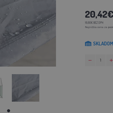
20,42
16,60€ BEZ DPH
Najnižšia cena za posl
SKLADO