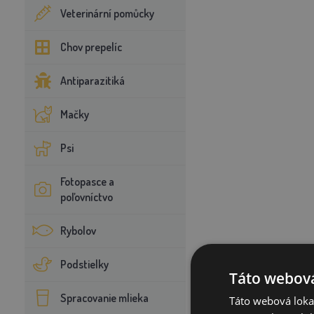
Veterinární pomůcky
Chov prepelíc
Antiparazitiká
Mačky
Psi
Fotopasce a
poľovníctvo
Rybolov
Podstielky
Táto webová
Spracovanie mlieka
Táto webová lokal