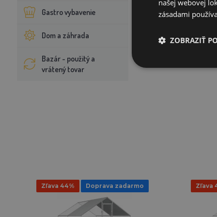
našej webovej lok
Gastro vybavenie
zásadami používa
Dom a záhrada
ZOBRAZIŤ P
Bazár - použitý a
vrátený tovar
Zľava 44%
Doprava zadarmo
Zľava