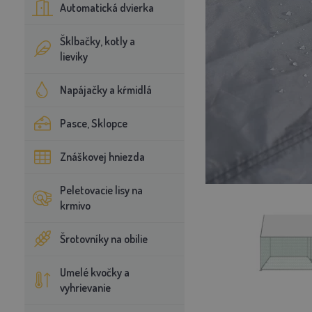
Automatická dvierka
Šklbačky, kotly a
lieviky
Napájačky a kŕmidlá
Pasce, Sklopce
Znáškovej hniezda
Peletovacie lisy na
krmivo
Šrotovníky na obilie
Umelé kvočky a
vyhrievanie