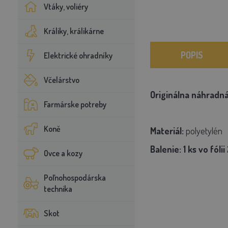
Vtáky, voliéry
Králiky, králikárne
POPIS
Elektrické ohradníky
Včelárstvo
Originálna náhradn
Farmárske potreby
Koně
Materiál:
polyetylén
Balenie:
1 ks vo fólii
Ovce a kozy
Poľnohospodárska
technika
Skot