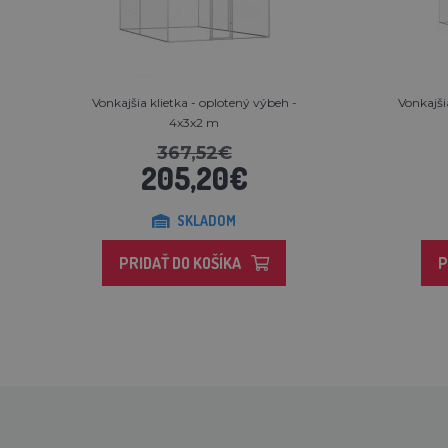
Vonkajšia klietka - oplotený výbeh -
Vonkajši
4x3x2 m
367,52€
205,20€
SKLADOM
PRIDAŤ DO KOŠÍKA
P