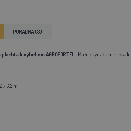
PORADŇA (3)
á plachta k výbehom AGROFORTEL
. Možno využiť ako náhradn
2 x 3,2 m