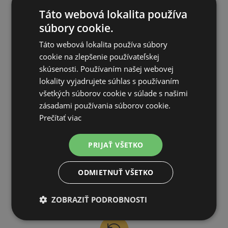
Táto webová lokalita používa
na všetky objednávky od 200€ vrátane DPH.
súbory cookie.
Táto webová lokalita používa súbory
cookie na zlepšenie používateľskej
skúsenosti. Používaním našej webovej
lokality vyjadrujete súhlas s používaním
VLASTNÝ SKLAD
všetkých súborov cookie v súlade s našimi
99 % produktov držíme priamo skladom
zásadami používania súborov cookie.
Prečítať viac
PRIJAŤ VŠETKO
ODMIETNUŤ VŠETKO
RÝCHLE DODANIE
ZOBRAZIŤ PODROBNOSTI