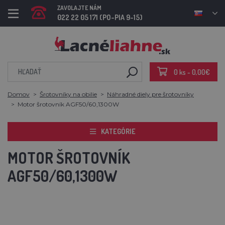
ZAVOLAJTE NÁM
022 22 05 171 (PO-PIA 9-15)
0 ks - 0,00€
Domov
Šrotovníky na obilie
Náhradné diely pre šrotovníky
Motor šrotovník AGF50/60,1300W
KATEGÓRIE
MOTOR ŠROTOVNÍK
AGF50/60,1300W