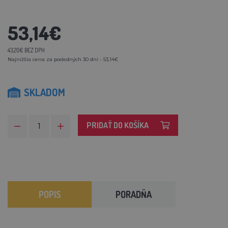
53,14€
43,20€ BEZ DPH
Najnižšia cena za posledných 30 dní - 53,14€
SKLADOM
PRIDAŤ DO KOŠÍKA
POPIS
PORADŇA