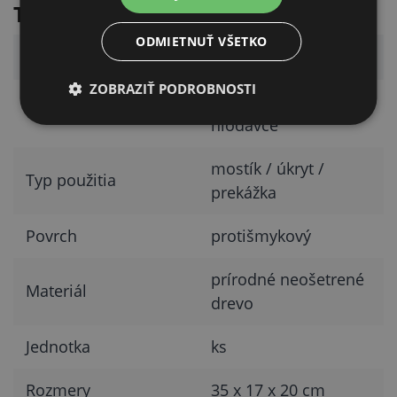
Technické parametre
ODMIETNUŤ VŠETKO
Parameter
Hodnota
ZOBRAZIŤ PODROBNOSTI
králiky, morčatá,
Určené pre
hlodavce
mostík / úkryt /
Typ použitia
prekážka
Povrch
protišmykový
prírodné neošetrené
Materiál
drevo
Jednotka
ks
Rozmery
35 x 17 x 20 cm