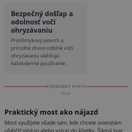
Bezpečný došľap a
odolnosť voči
ohryzávaniu
Protišmykový povrch a
prírodné drevo odolné voči
ohryzávaniu uľahčujú
každodenné používanie.
PODROBNÝ POPIS
Skryť
Praktický most ako nájazd
Most využijete všade tam, kde chcete zvieratám
uľahčiť výstup alebo vstup do klietky. Šikmý tvar