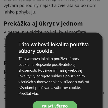
vytvára pohodlný nájazd a zvieratá sa po ňom
ľahko pohybujú.
Prekážka aj úkryt v jednom
V bežnej prevádzke ho králiky aj morčatá
používajú nielen ako most, ale aj ako samostatnú
Táto webová lokalita používa
prekážku alebo úkryt. Jednoducho tak obohatíte
súbory cookie.
prostredie bez zložitej inštalácie.
Táto webová lokalita používa súbory
Prírodné drevo a protišmykový
cookie na zlepšenie používateľskej
povrch
skúsenosti. Používaním našej webovej
lokality vyjadrujete súhlas s používaním
Most je vyrobený z prírodného neošetreného
všetkých súborov cookie v súlade s našimi
dreva, ktoré je odolné voči ohryzávaniu.
zásadami používania súborov cookie.
Protišmykový povrch pomáha istejšiemu došľapu
Prečítať viac
pri chôdzi aj behu.
PRIJAŤ VŠETKO