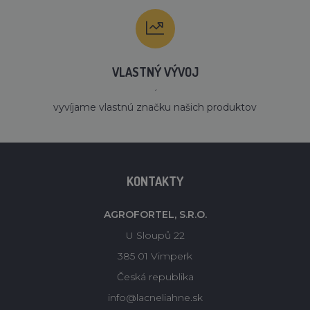
VLASTNÝ VÝVOJ
´
vyvíjame vlastnú značku našich produktov
KONTAKTY
AGROFORTEL, S.R.O.
U Sloupů 22
385 01 Vimperk
Česká republika
info@lacneliahne.sk