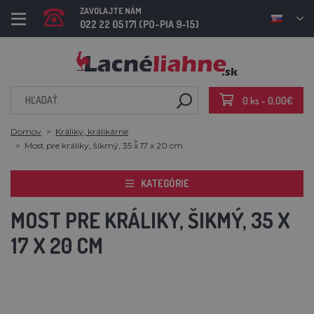
ZAVOLAJTE NÁM
022 22 05 171 (PO-PIA 9-15)
0 ks - 0,00€
Domov
Králiky, králikárne
Most pre králiky, šikmý, 35 x 17 x 20 cm
KATEGÓRIE
MOST PRE KRÁLIKY, ŠIKMÝ, 35 X
17 X 20 CM