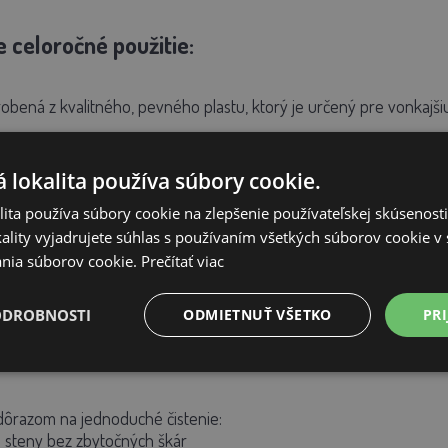
e celoročné použitie:
robená z kvalitného, pevného plastu, ktorý je určený pre vonkajš
 lokalita používa súbory cookie.
osti a dažďu
ízkych teplotách
ita používa súbory cookie na zlepšenie používateľskej skúsenost
 UV žiareniu
ality vyjadrujete súhlas s používaním všetkých súborov cookie v 
ý a hygienický
nia súborov cookie.
Prečítať viac
ch kurníkov plast nenasáva vlhkosť, nepraská a nevyžaduje pravid
ODROBNOSTI
ODMIETNUŤ VŠETKO
PRI
ba a čisté prostredie:
dôrazom na jednoduché čistenie:
 steny bez zbytočných škár