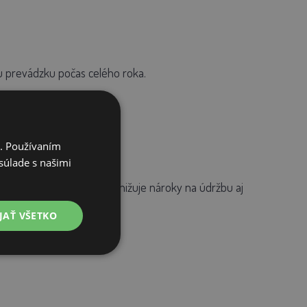
iu prevádzku počas celého roka.
i. Používaním
súlade s našimi
elné nátery. To výrazne znižuje nároky na údržbu aj
JAŤ VŠETKO