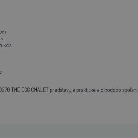
nom
ok
rukcia
a
 10370 THE EGG CHALET
predstavuje praktické a dlhodobo spoľahli