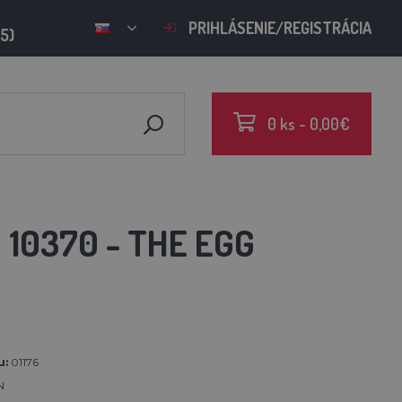
PRIHLÁSENIE/REGISTRÁCIA
15)
0 ks - 0,00€
 10370 - THE EGG
u:
01176
N