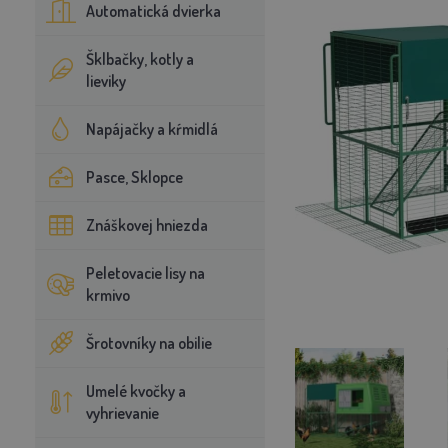
Automatická dvierka
Šklbačky, kotly a
lieviky
Napájačky a kŕmidlá
Pasce, Sklopce
Znáškovej hniezda
Peletovacie lisy na
krmivo
Šrotovníky na obilie
Umelé kvočky a
vyhrievanie