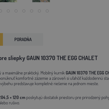
PORADŇA
 pre sliepky GAUN 10370 THE EGG CHALET
ý a maximálne praktický.
Mobilný kurník
GAUN 10370 THE EGG C
ponúknuť komfortné zázemie a zároveň si uľahčiť každodennú staro
výbehu predstavuje kompletné riešenie na jednom mieste.
204,5 × 120 cm
poskytujú dostatok priestoru pre prirodzený pohy
lebo rušivo.