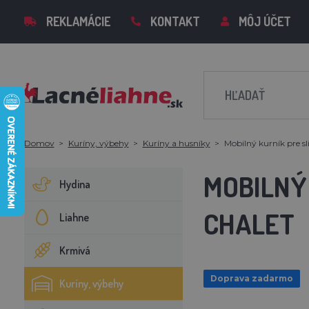
REKLAMÁCIE
KONTAKT
MÔJ ÚČET
Domov
Kuríny, výbehy
Kuríny a husníky
Mobilný kurník pre 
MOBILNÝ 
Hydina
CHALET
Liahne
Krmivá
Doprava zadarmo
Kuríny, výbehy