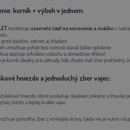
nie: kurník + výbeh v jednom:
LET
kombinuje
uzavretú časť na nocovanie a znášku
s nadvä
itu.
ni pred dažďom, vetrom aj chladom
eh umožňuje pohyb bez nutnosti stavať ďalšie oplotenie
cia zlepšuje cirkuláciu vzduchu a obmedzuje vlhkosť
je kurník ideálny pre záhrady, kde chcete mať chov prehľadný, či
kové hniezdo a jednoduchý zber vajec:
znáškové hniezdo, ktoré poskytuje sliepkam pokojné a tmavšie pr
ššej čistote a lepšej kvalite vajec.
ožňuje pohodlný zber z vonkajšej strany, takže nie je nutné vstup