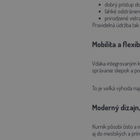
dobrý prístup do
ľahké odstráneni
prirodzené vetr
Pravidelná údržba tak
Mobilita a flexibi
Vďaka integrovaným ko
správanie sliepok a 
To je veľká výhoda na
Moderný dizajn
Kurník pôsobí čisto a
aj do mestských a prí