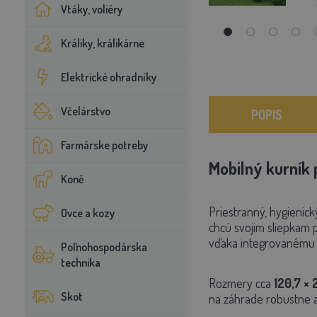
Vtáky, voliéry
Králiky, králikárne
Elektrické ohradníky
Včelárstvo
POPIS
Farmárske potreby
Mobilný kurník
Koně
Priestranný, hygienick
Ovce a kozy
chcú svojim sliepkam 
vďaka integrovanému 
Poľnohospodárska
technika
Rozmery cca
120,7 × 
Skot
na záhrade robustne a