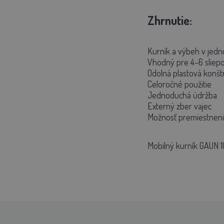
Zhrnutie:
Kurník a výbeh v jed
Vhodný pre 4–6 sliep
Odolná plastová konšt
Celoročné použitie
Jednoduchá údržba
Externý zber vajec
Možnosť premiestneni
Mobilný kurník GAUN