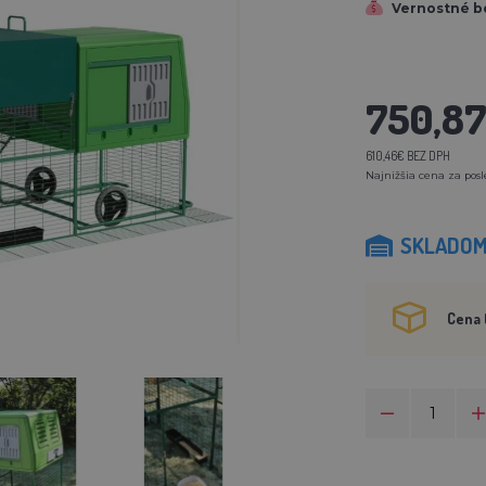
Vernostné b
750,8
610,46€ BEZ DPH
Najnižšia cena za posl
SKLADO
Cena 