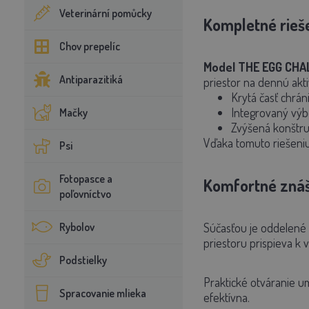
Veterinární pomůcky
Kompletné rieše
Chov prepelíc
Model THE EGG CHA
Antiparazitiká
priestor na dennú aktiv
Krytá časť chrá
Integrovaný výb
Mačky
Zvýšená konštruk
Vďaka tomuto riešeniu 
Psi
Fotopasce a
Komfortné znáš
poľovníctvo
Rybolov
Súčasťou je oddelené 
priestoru prispieva k vy
Podstielky
Praktické otváranie um
Spracovanie mlieka
efektívna.