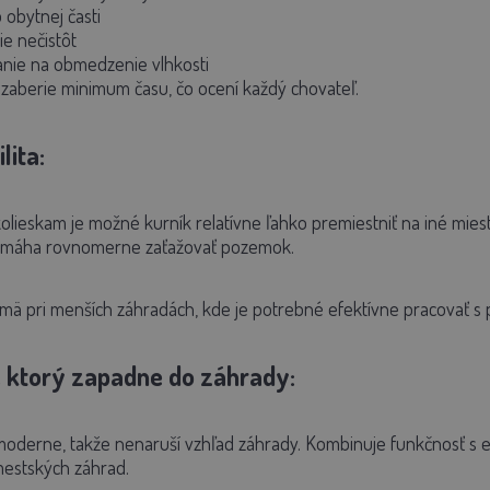
 obytnej časti
e nečistôt
anie na obmedzenie vlhkosti
 zaberie minimum času, čo ocení každý chovateľ.
lita:
lieskam je možné kurník relatívne ľahko premiestniť na iné mies
pomáha rovnomerne zaťažovať pozemok.
jmä pri menších záhradách, kde je potrebné efektívne pracovať s 
, ktorý zapadne do záhrady:
 moderne, takže nenaruší vzhľad záhrady. Kombinuje funkčnosť s e
mestských záhrad.