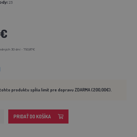
ody:
23
7€
edných 30 dní - 750,87€
M
tohto produktu spĺňa limit pre dopravu ZDARMA (200,00€).
PRIDAŤ DO KOŠÍKA