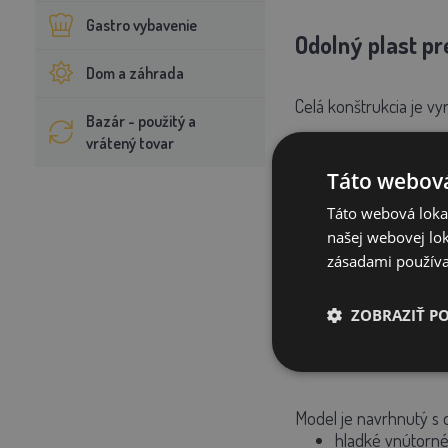
Gastro vybavenie
Odolný plast pr
Dom a záhrada
Celá konštrukcia je vy
Bazár - použitý a
vrátený tovar
Materiál je:
Táto webová
odolný voči vlhk
stabilný aj pri n
Táto webová lokal
rezistentný voči
našej webovej lok
ľahko umývateľn
zásadami používa
Na rozdiel od drevený
dlhodobé náklady.
ZOBRAZIŤ P
Jednoduchá údrž
Model je navrhnutý s 
hladké vnútorné