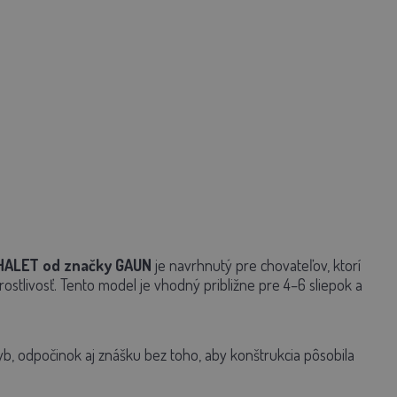
HALET
od značky GAUN
je navrhnutý pre chovateľov, ktorí
stlivosť. Tento model je vhodný približne pre
4–6 sliepok
a
b, odpočinok aj znášku bez toho, aby konštrukcia pôsobila