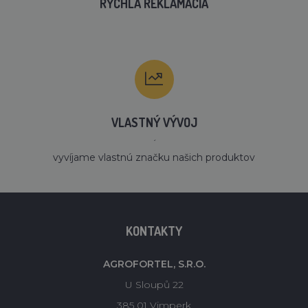
RÝCHLA REKLAMÁCIA
VLASTNÝ VÝVOJ
´
vyvíjame vlastnú značku našich produktov
KONTAKTY
AGROFORTEL, S.R.O.
U Sloupů 22
385 01 Vimperk