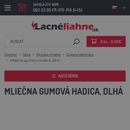
ZAVOLAJTE NÁM
022 22 05 171 (PO-PIA 9-15)
0 ks - 0,00€
Domov
Skot
Výroba mlieka
Dojaca technika
Mliečna gumová hadica, dlhá
KATEGÓRIE
MLIEČNA GUMOVÁ HADICA, DLHÁ