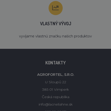
VLASTNÝ VÝVOJ
´
vyvíjame vlastnú značku našich produktov
KONTAKTY
AGROFORTEL, S.R.O.
U Sloupů 22
385 01 Vimperk
Česká republika
info@lacneliahne.sk