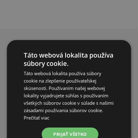
PREČO NAKUPOVAŤ U NÁS?
Táto webová lokalita používa
súbory cookie.
Táto webová lokalita používa súbory
cookie na zlepšenie používateľskej
skúsenosti. Používaním našej webovej
DOPRAVA ZDARMA
lokality vyjadrujete súhlas s používaním
na všetky objednávky od 200€ vrátane DPH.
všetkých súborov cookie v súlade s našimi
zásadami používania súborov cookie.
Prečítať viac
PRIJAŤ VŠETKO