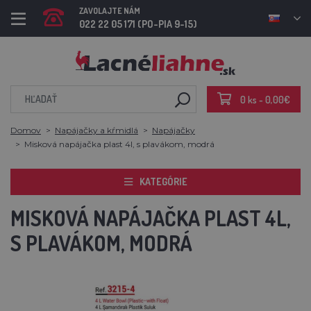
ZAVOLAJTE NÁM
022 22 05 171 (PO-PIA 9-15)
0 ks - 0,00€
Domov
Napájačky a kŕmidlá
Napájačky
Misková napájačka plast 4l, s plavákom, modrá
KATEGÓRIE
MISKOVÁ NAPÁJAČKA PLAST 4L,
S PLAVÁKOM, MODRÁ