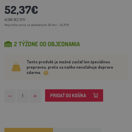
52,37€
42,58€ BEZ DPH
Najnižšia cena za posledných 30 dní - 52,37€
2 TÝŽDNE OD OBJEDNANIA
Tento produkt je možné zaslať len špeciálnou
prepravou, preto sa naňho nevzťahuje doprava
zdarma.
PRIDAŤ DO KOŠÍKA