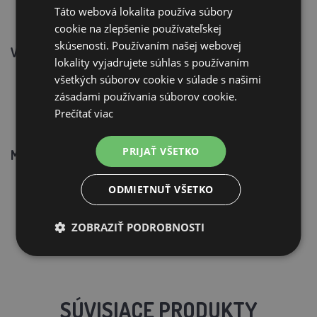
Táto webová lokalita používa súbory
cookie na zlepšenie používateľskej
skúsenosti. Používaním našej webovej
VITAMÍNY (kg)
lokality vyjadrujete súhlas s používaním
Vitamín A............................ 100 000 UI
všetkých súborov cookie v súlade s našimi
Vitamín D3 ........................... 20 000 UI
zásadami používania súborov cookie.
Vitamín E …………………………….. 100 mg
Prečítať viac
PRIJAŤ VŠETKO
MIKROPRVKY (kg)
Zinok (oxid)................................4 500 mg
Mangán (oxid) ............................3 750 mg
ODMIETNUŤ VŠETKO
Jód ...................................................75 mg
Kobalt ………………………………………. 20 mg
ZOBRAZIŤ PODROBNOSTI
Selén (seleničitan)……………………….50 mg
SÚVISIACE PRODUKTY