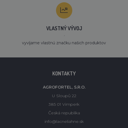
VLASTNÝ VÝVOJ
´
vyvíjame vlastnú značku našich produktov
KONTAKTY
AGROFORTEL, S.R.O.
U Sloupů 22
385 01 Vimperk
Česká republika
info@lacneliahne.sk