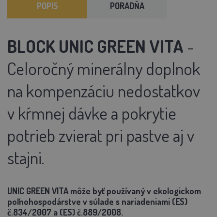
POPIS
PORADŇA
BLOCK UNIC GREEN VITA
-
Celoročný minerálny doplnok
na kompenzáciu nedostatkov
v kŕmnej dávke a pokrytie
potrieb zvierat pri pastve aj v
stajni.
UNIC GREEN VITA môže byť používaný v ekologickom
poľnohospodárstve v súlade s nariadeniami (ES)
č.834/2007 a (ES) č.889/2008.