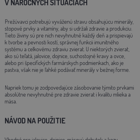
V NÁROČNÝCH SITUÁCIÁCH
Prežúvavci potrebujú vyváženú stravu obsahujúcu minerály,
stopové prvky a vitamíny, aby si udržali zdravie a produkciu.
Tieto živiny sú pre nich nevyhnutné každý deň a prispievajú
k tvorbe a pevnosti kostí, správnej funkcii imunitného
systému a celkovému zdraviu zvierat. U niektorých zvierat,
ako sú teľatá, jalovice, dojnice, suchostojné kravy a ovce,
alebo pri špecifických farmárskych podmienkach, ako je
pastva, však nie je ľahké podávať minerály v bežnej forme.
Napriek tomu je zodpovedajúce zásobovanie týmito prvkami
absolútne nevyhnutné pre zdravie zvierat i kvalitu mlieka a
mäsa.
NÁVOD NA POUŽITIE
Vhodné pre jalovice, dojnice, mäsový dobytok a kozy.