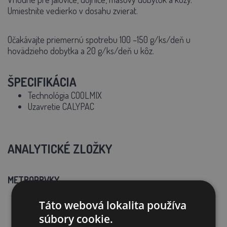
Umiestnite vedierko v dosahu zvierat.
Očakávajte priemernú spotrebu 100 –150 g/ks/deň u
hovädzieho dobytka a 20 g/ks/deň u kôz.
ŠPECIFIKÁCIA
Technológia COOLMIX
Uzavretie CALYPAC
ANALYTICKÉ ZLOŽKY
METROPRVKY
Fosfor ............................................. 3.5 %
Vápnik......................................... 10 %
Táto webová lokalita používa
Horčík ........................................... 6 %
súbory cookie.
Sodík ............................................. 6 %