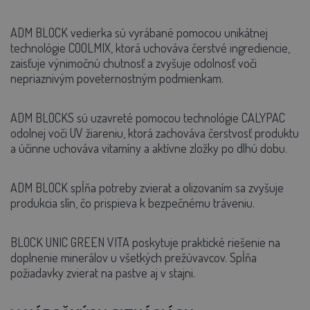
ADM BLOCK vedierka sú vyrábané pomocou unikátnej
technológie COOLMIX, ktorá uchováva čerstvé ingrediencie,
zaisťuje výnimočnú chutnosť a zvyšuje odolnosť voči
nepriaznivým poveternostným podmienkam.
ADM BLOCKS sú uzavreté pomocou technológie CALYPAC
odolnej voči UV žiareniu, ktorá zachováva čerstvosť produktu
a účinne uchováva vitamíny a aktívne zložky po dlhú dobu.
ADM BLOCK spĺňa potreby zvierat a olizovaním sa zvyšuje
produkcia slín, čo prispieva k bezpečnému tráveniu.
BLOCK UNIC GREEN VITA poskytuje praktické riešenie na
doplnenie minerálov u všetkých prežúvavcov. Spĺňa
požiadavky zvierat na pastve aj v stajni.