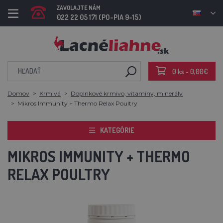
ZAVOLAJTE NÁM
022 22 05 171 (PO-PIA 9-15)
0 ks - 0,00€
Domov
Krmivá
Doplnkové krmivo, vitamíny, minerály
Mikros Immunity + Thermo Relax Poultry
KATEGÓRIE
MIKROS IMMUNITY + THERMO
RELAX POULTRY