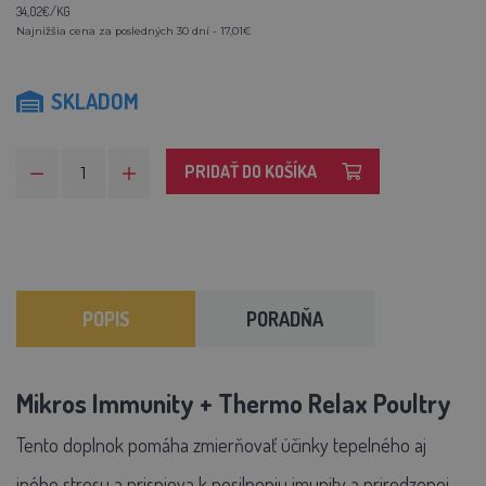
34,02€/KG
Najnižšia cena za posledných 30 dní - 17,01€
SKLADOM
PRIDAŤ DO KOŠÍKA
POPIS
PORADŇA
Mikros Immunity + Thermo Relax Poultry
Tento doplnok pomáha zmierňovať účinky tepelného aj
iného stresu a prispieva k posilneniu imunity a prirodzenej