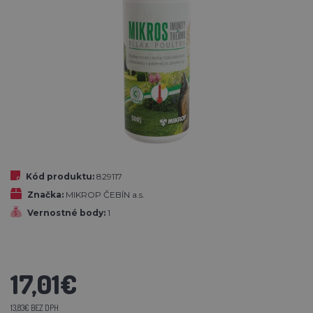
Kód produktu:
829117
Značka:
MIKROP ČEBÍN a.s.
Vernostné body:
1
17,01€
13,83€ BEZ DPH