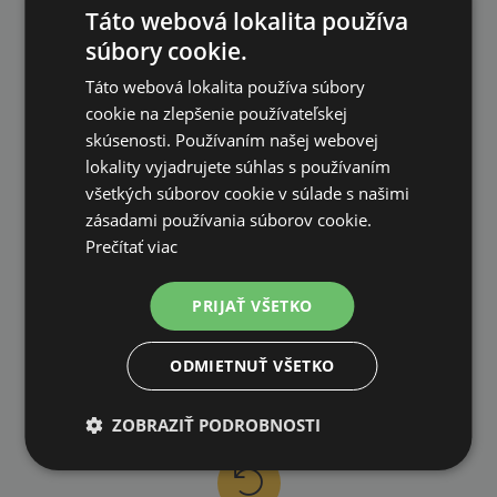
na všetky objednávky od 200€ vrátane DPH.
Táto webová lokalita používa
súbory cookie.
Táto webová lokalita používa súbory
cookie na zlepšenie používateľskej
skúsenosti. Používaním našej webovej
lokality vyjadrujete súhlas s používaním
VLASTNÝ SKLAD
všetkých súborov cookie v súlade s našimi
99 % produktov držíme priamo skladom
zásadami používania súborov cookie.
Prečítať viac
PRIJAŤ VŠETKO
RÝCHLE DODANIE
ODMIETNUŤ VŠETKO
ZOBRAZIŤ PODROBNOSTI