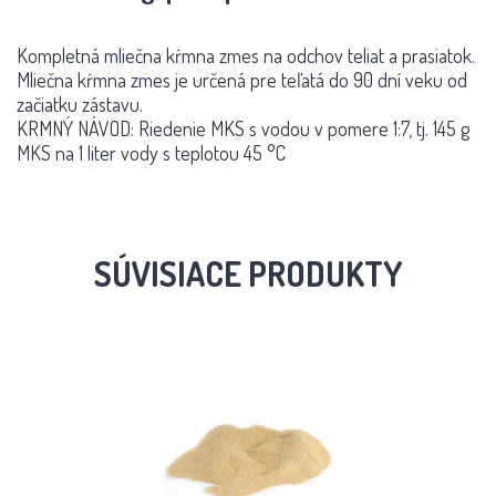
Kompletná mliečna kŕmna zmes na odchov teliat a prasiatok.
Mliečna kŕmna zmes je určená pre teľatá do 90 dní veku od
začiatku zástavu.
KRMNÝ NÁVOD: Riedenie MKS s vodou v pomere 1:7, tj. 145 g
MKS na 1 liter vody s teplotou 45 °C
SÚVISIACE PRODUKTY