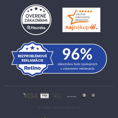
© 2026 LacnéLiahne.sk