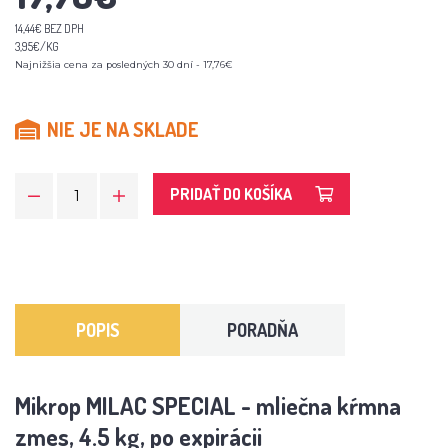
14,44€ BEZ DPH
3,95€/KG
Najnižšia cena za posledných 30 dní - 17,76€
NIE JE NA SKLADE
PRIDAŤ DO KOŠÍKA
POPIS
PORADŇA
Mikrop MILAC SPECIAL - mliečna kŕmna
zmes, 4.5 kg, po expirácii