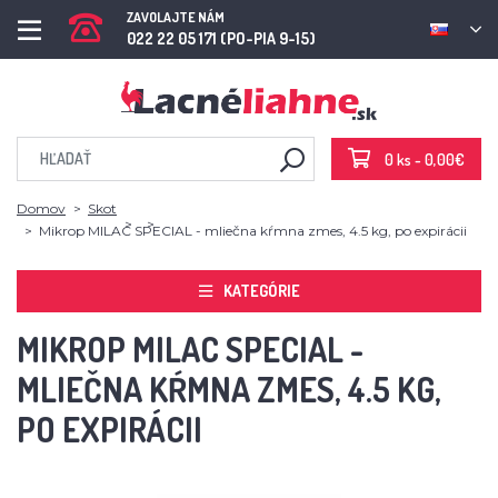
ZAVOLAJTE NÁM
022 22 05 171 (PO-PIA 9-15)
0 ks - 0,00€
Domov
Skot
Mikrop MILAC SPECIAL - mliečna kŕmna zmes, 4.5 kg, po expirácii
KATEGÓRIE
MIKROP MILAC SPECIAL -
MLIEČNA KŔMNA ZMES, 4.5 KG,
PO EXPIRÁCII