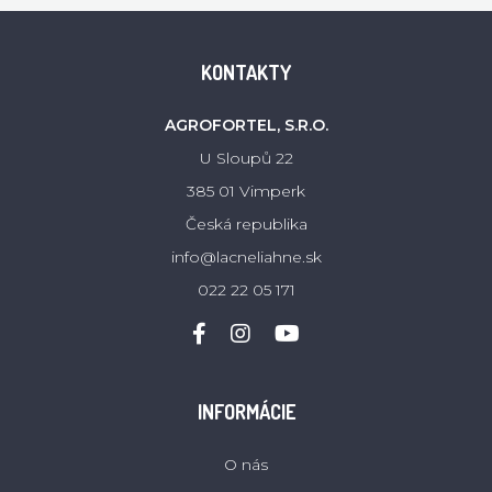
KONTAKTY
AGROFORTEL, S.R.O.
U Sloupů 22
385 01 Vimperk
Česká republika
info@lacneliahne.sk
022 22 05 171
INFORMÁCIE
O nás