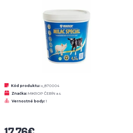
Kód produktu:
x_870004
Značka:
MIKROP ČEBÍN a.s.
Vernostné body:
1
17,76€