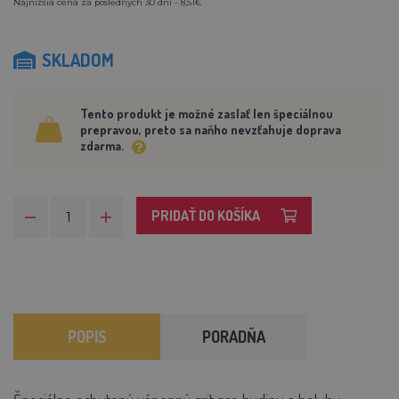
Najnižšia cena za posledných 30 dní - 8,51€
SKLADOM
Tento produkt je možné zaslať len špeciálnou
prepravou, preto sa naňho nevzťahuje doprava
zdarma.
PRIDAŤ DO KOŠÍKA
POPIS
PORADŇA