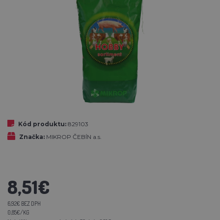
Kód produktu:
829103
Značka:
MIKROP ČEBÍN a.s.
8,51€
6,92€ BEZ DPH
0,85€/KG