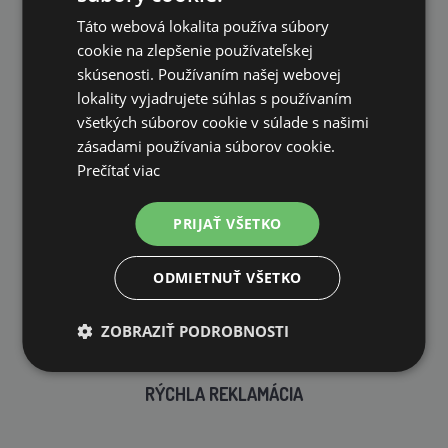
Táto webová lokalita používa súbory
VLASTNÝ SKLAD
cookie na zlepšenie používateľskej
skúsenosti. Používaním našej webovej
99 % produktov držíme priamo skladom
lokality vyjadrujete súhlas s používaním
všetkých súborov cookie v súlade s našimi
zásadami používania súborov cookie.
Prečítať viac
RÝCHLE DODANIE
PRIJAŤ VŠETKO
ODMIETNUŤ VŠETKO
ZOBRAZIŤ PODROBNOSTI
RÝCHLA REKLAMÁCIA