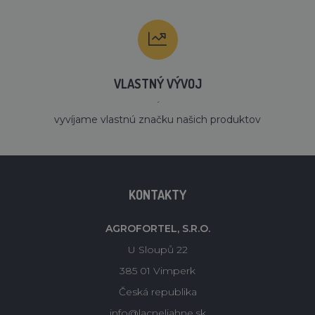
VLASTNÝ VÝVOJ
´
vyvíjame vlastnú značku našich produktov
KONTAKTY
AGROFORTEL, S.R.O.
U Sloupů 22
385 01 Vimperk
Česká republika
info@lacneliahne.sk