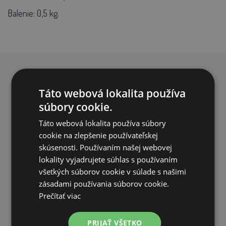
Balenie: 0,5 kg.
PREČO NAKUPOVAŤ U NÁS?
Táto webová lokalita používa
súbory cookie.
Táto webová lokalita používa súbory
cookie na zlepšenie používateľskej
skúsenosti. Používaním našej webovej
DOPRAVA ZDARMA
lokality vyjadrujete súhlas s používaním
všetkých súborov cookie v súlade s našimi
na všetky objednávky od 200€ vrátane DPH.
zásadami používania súborov cookie.
Prečítať viac
PRIJAŤ VŠETKO