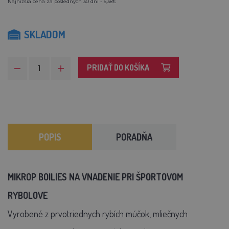
Najnižšia cena za posledných 30 dní - 5,38€
SKLADOM
PRIDAŤ DO KOŠÍKA
POPIS
PORADŇA
MIKROP BOILIES NA VNADENIE PRI ŠPORTOVOM
RYBOLOVE
Vyrobené z prvotriednych rybích múčok, mliečnych