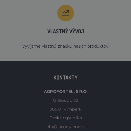
VLASTNÝ VÝVOJ
´
vyvíjame vlastnú značku našich produktov
KONTAKTY
AGROFORTEL, S.R.O.
U Sloupů 22
385 01 Vimperk
Česká republika
info@lacneliahne.sk