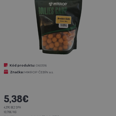
Kód produktu:
060516
Značka:
MIKROP ČEBÍN a.s.
5,38€
4,37€ BEZ DPH
10,76€/KG