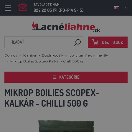
ZAVOLAJTE NÁM
022 22 05 171 (PO-PIA 9-15)
0 ks - 0,00€
Domov
Krmivá
Doplnkové krmivo, vitamíny, minerály
Mikrop Boilies Scopex- Kalkár - Chilli 500 g
KATEGÓRIE
MIKROP BOILIES SCOPEX-
KALKÁR - CHILLI 500 G