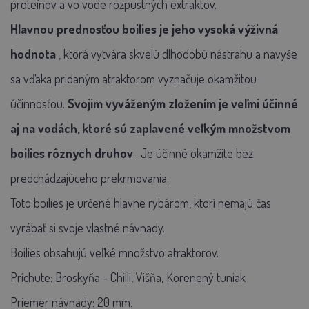
proteínov a vo vode rozpustných extraktov.
Hlavnou prednosťou boilies je jeho vysoká výživná
hodnota
, ktorá vytvára skvelú dlhodobú nástrahu a navyše
sa vďaka pridaným atraktorom vyznačuje okamžitou
účinnosťou.
Svojim vyváženým zložením je veľmi účinné
aj na vodách, ktoré sú zaplavené veľkým množstvom
boilies rôznych druhov
. Je účinné okamžite bez
predchádzajúceho prekrmovania.
Toto boilies je určené hlavne rybárom, ktorí nemajú čas
vyrábať si svoje vlastné návnady.
Boilies obsahujú veľké množstvo atraktorov.
Príchute: Broskyňa - Chilli, Višňa, Korenený tuniak
Priemer návnady: 20 mm.