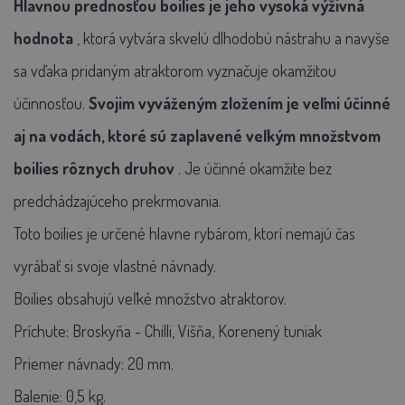
Hlavnou prednosťou boilies je jeho vysoká výživná
hodnota
, ktorá vytvára skvelú dlhodobú nástrahu a navyše
sa vďaka pridaným atraktorom vyznačuje okamžitou
účinnosťou.
Svojim vyváženým zložením je veľmi účinné
aj na vodách, ktoré sú zaplavené veľkým množstvom
boilies rôznych druhov
. Je účinné okamžite bez
predchádzajúceho prekrmovania.
Toto boilies je určené hlavne rybárom, ktorí nemajú čas
vyrábať si svoje vlastné návnady.
Boilies obsahujú veľké množstvo atraktorov.
Príchute: Broskyňa - Chilli, Višňa, Korenený tuniak
Priemer návnady: 20 mm.
Balenie: 0,5 kg.