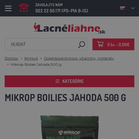
ZAVOLAJTE NÁM
022 22 05 171 (PO-PIA 9-15)
0 ks - 0,00€
Domov
Krmivá
Doplnkové krmivo, vitamíny, minerály
Mikrop Boilies Jahoda 500 g
KATEGÓRIE
MIKROP BOILIES JAHODA 500 G