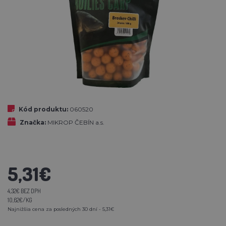
Kód produktu:
060520
Značka:
MIKROP ČEBÍN a.s.
5,31€
4,32€ BEZ DPH
10,62€/KG
Najnižšia cena za posledných 30 dní - 5,31€