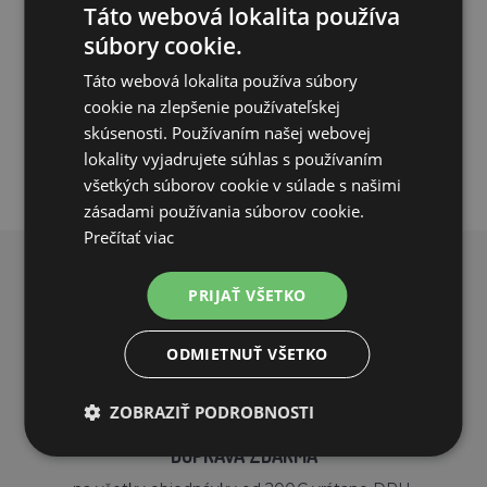
30,63€
Táto webová lokalita používa
súbory cookie.
SKLADOM
Táto webová lokalita používa súbory
PRIDAŤ DO KOŠÍKA
cookie na zlepšenie používateľskej
skúsenosti. Používaním našej webovej
lokality vyjadrujete súhlas s používaním
všetkých súborov cookie v súlade s našimi
zásadami používania súborov cookie.
Prečítať viac
PREČO NAKUPOVAŤ U NÁS?
PRIJAŤ VŠETKO
ODMIETNUŤ VŠETKO
ZOBRAZIŤ PODROBNOSTI
DOPRAVA ZDARMA