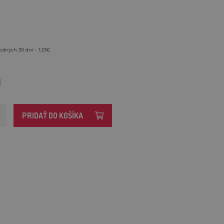
edných 30 dní - 1,53€
M
PRIDAŤ DO KOŠÍKA