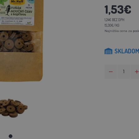
1,53€
1,24€ BEZ DPH
15,30€/KG
Najnižšia cena za posl
SKLADO