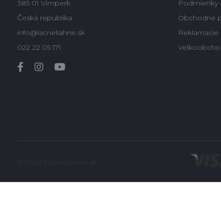
385 01 Vimperk
Podmienky 
Česká republika
Obchodné 
info@lacneliahne.sk
Reklamacie -
022 22 05 171
Velkoobcho
© 2026 LacnéLiahne.sk