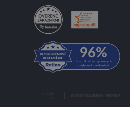
CHCETE
TIEŽ WEB?