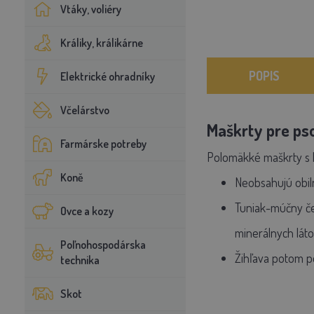
Vtáky, voliéry
Králiky, králikárne
POPIS
Elektrické ohradníky
Včelárstvo
Maškrty pre ps
Farmárske potreby
Polomäkké maškrty s 
Koně
Neobsahujú obiln
Tuniak-múčny čer
Ovce a kozy
minerálnych láto
Poľnohospodárska
Žihľava potom p
technika
Skot