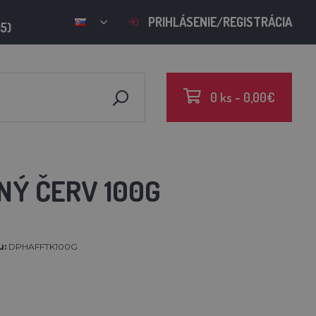
PRIHLÁSENIE/REGISTRÁCIA
15)
0 ks - 0,00€
NÝ ČERV 100G
u:
DPHAFFTK100G