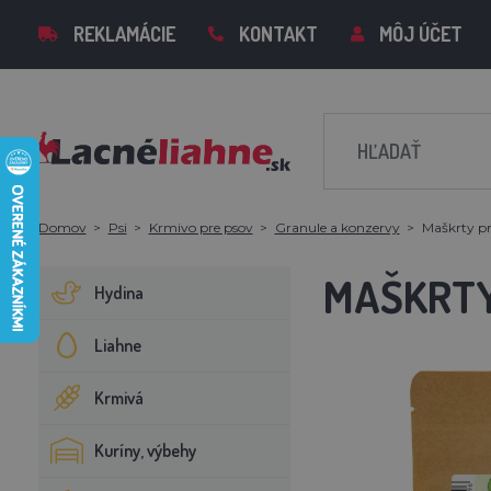
REKLAMÁCIE
KONTAKT
MÔJ ÚČET
Domov
Psi
Krmivo pre psov
Granule a konzervy
Maškrty p
MAŠKRTY
Hydina
Liahne
Krmivá
Kuríny, výbehy