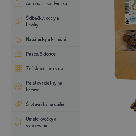
Automatická dvierka
Šklbačky, kotly a
lieviky
Napájačky a kŕmidlá
Pasce, Sklopce
Znáškovej hniezda
Peletovacie lisy na
krmivo
Šrotovníky na obilie
Umelé kvočky a
vyhrievanie