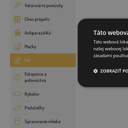
Veterinární pomůcky
Chov prepelíc
Táto webová
Antiparazitiká
Táto webová lokal
Mačky
našej webovej lok
zásadami používa
Psi
ZOBRAZIŤ P
Fotopasce a
poľovníctvo
Rybolov
Podstielky
Spracovanie mlieka