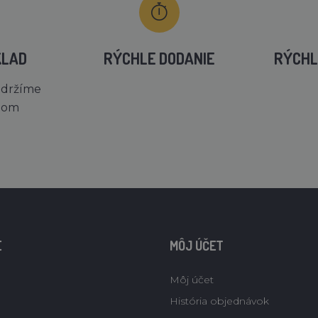
KLAD
RÝCHLE DODANIE
RÝCHL
 držíme
dom
E
MÔJ ÚČET
Môj účet
História objednávok