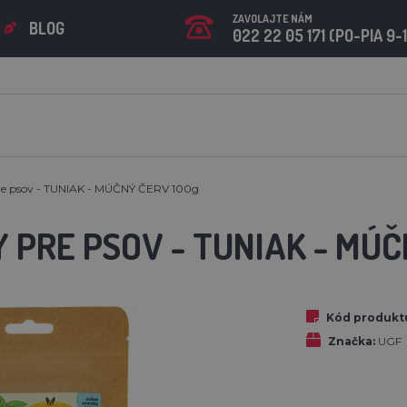
ZAVOLAJTE NÁM
BLOG
022 22 05 171 (PO-PIA 9-
re psov - TUNIAK - MÚČNÝ ČERV 100g
 PRE PSOV - TUNIAK - MÚČ
Kód produkt
Značka:
UGF