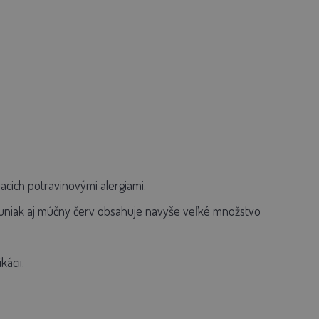
acich potravinovými alergiami.
 tuniak aj múčny červ obsahuje navyše veľké množstvo
ácii.