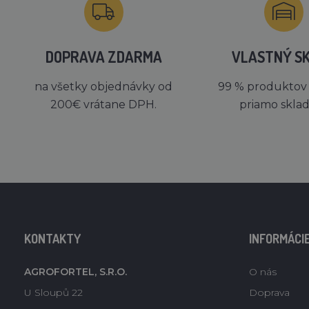
DOPRAVA ZDARMA
VLASTNÝ S
na všetky objednávky od
99 % produktov
200€ vrátane DPH.
priamo skla
KONTAKTY
INFORMÁCI
AGROFORTEL, S.R.O.
O nás
U Sloupů 22
Doprava