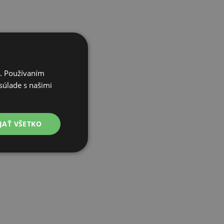
i. Používaním
súlade s našimi
JAŤ VŠETKO