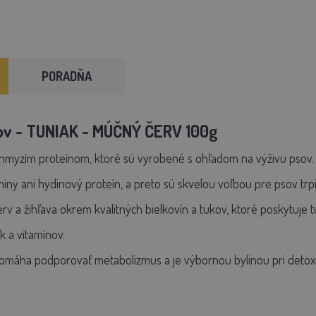
PORADŇA
ov - TUNIAK - MÚČNÝ ČERV 100g
hmyzím proteínom, ktoré sú vyrobené s ohľadom na výživu psov.
iny ani hydinový proteín, a preto sú skvelou voľbou pre psov trpi
v a žihľava okrem kvalitných bielkovín a tukov, ktoré poskytuje
k a vitamínov.
omáha podporovať metabolizmus a je výbornou bylinou pri detoxik