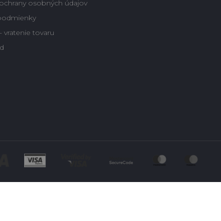
ochrany osobných údajov
podmienky
 vratenie tovaru
d