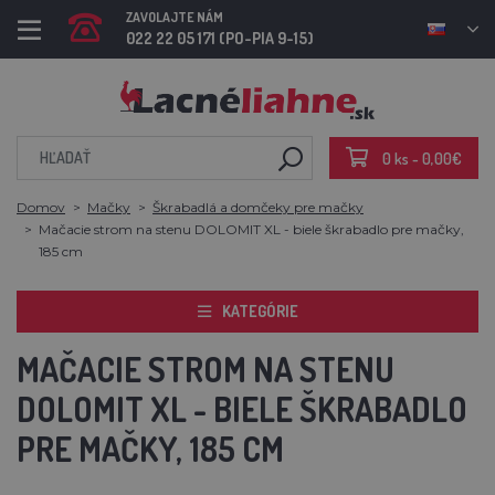
ZAVOLAJTE NÁM
022 22 05 171 (PO-PIA 9-15)
0 ks - 0,00€
Domov
Mačky
Škrabadlá a domčeky pre mačky
Mačacie strom na stenu DOLOMIT XL - biele škrabadlo pre mačky,
185 cm
KATEGÓRIE
MAČACIE STROM NA STENU
DOLOMIT XL - BIELE ŠKRABADLO
PRE MAČKY, 185 CM