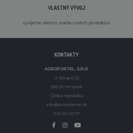
VLASTNÝ VÝVOJ
´
vyvíjame vlastnú značku našich produktov
KONTAKTY
AGROFORTEL, S.R.O.
U Sloupů 22
385 01 Vimperk
Česká republika
info@lacneliahne.sk
022 22 05 171