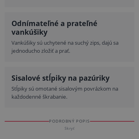
Odnímateľné a prateľné
vankúšiky
Vankúšiky sú uchytené na suchý zips, dajú sa
jednoducho zložiť a prať.
Sisalové stĺpiky na pazúriky
Stĺpiky sú omotané sisalovým povrázkom na
každodenné škrabanie.
PODROBNÝ POPIS
Skryť