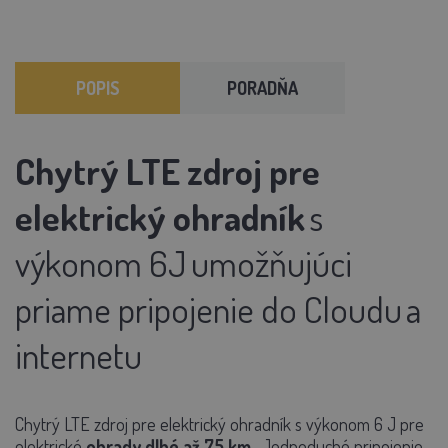
POPIS
PORADŇA
Chytrý LTE zdroj pre
elektrický ohradník
s
výkonom 6J
umožňujúci
priame pripojenie do Cloudu
a
internetu
Chytrý LTE zdroj pre elektrický ohradník s výkonom 6 J pre
elektrické
ohrady dlhé až 75 km
. Jednoduché pripojenie