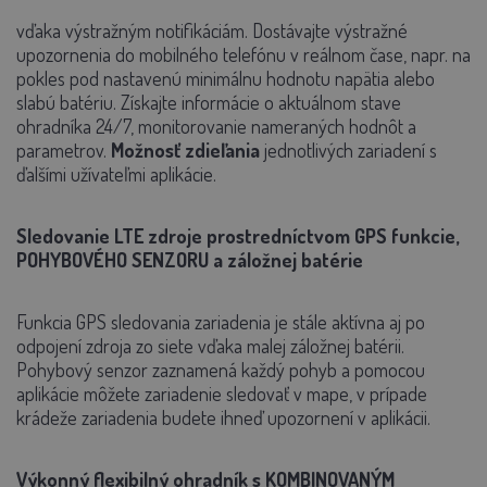
vďaka výstražným notifikáciám. Dostávajte výstražné
upozornenia do mobilného telefónu v reálnom čase, napr. na
pokles pod nastavenú minimálnu hodnotu napätia alebo
slabú batériu. Získajte informácie o aktuálnom stave
ohradníka 24/7, monitorovanie nameraných hodnôt a
parametrov.
Možnosť zdieľania
jednotlivých zariadení s
ďalšími užívateľmi aplikácie.
Sledovanie LTE zdroje prostredníctvom GPS funkcie,
POHYBOVÉHO SENZORU a záložnej batérie
Funkcia GPS sledovania zariadenia je stále aktívna aj po
odpojení zdroja zo siete vďaka malej záložnej batérii.
Pohybový senzor zaznamená každý pohyb a pomocou
aplikácie môžete zariadenie sledovať v mape, v prípade
krádeže zariadenia budete ihneď upozornení v aplikácii.
Výkonný flexibilný ohradník s KOMBINOVANÝM