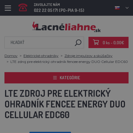
ZAVOLAJTE NÁM
022 22 05 171 (PO-PIA 9-15)
0 ks - 0,00€
Domov
Elektrické ohradníky
Zdroje impulzov a skúšačky
LTE zdroj pre elektrický ohradník fencee energy DUO Cellular EDC60
KATEGÓRIE
LTE ZDROJ PRE ELEKTRICKÝ
OHRADNÍK FENCEE ENERGY DUO
CELLULAR EDC60