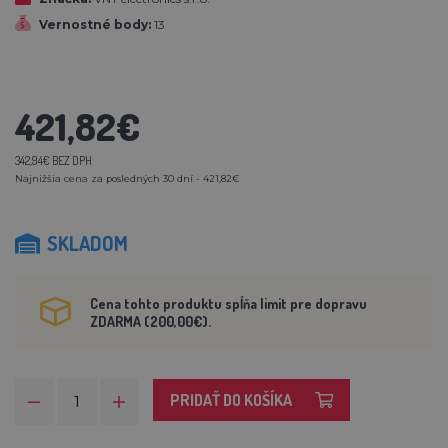
Vernostné body:
13
421,82€
342,94€ BEZ DPH
Najnižšia cena za posledných 30 dní - 421,82€
SKLADOM
Cena tohto produktu spĺňa limit pre dopravu
ZDARMA (200,00€).
PRIDAŤ DO KOŠÍKA