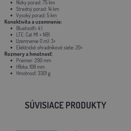
Nízky porast:
75 km
Stredný porast:
14 km
Vysoký porast:
5 km
Konektivita a uzemnenie:
Bluetooth:
4.1
LTE:
Cat M1 + NB1
Uzemnenie (1 m):
3×
Elektrické ohradníkové siete:
20×
Rozmery a hmotnosť:
Priemer:
290 mm
Hĺbka:
108 mm
Hmotnosť:
3301 g
SÚVISIACE PRODUKTY