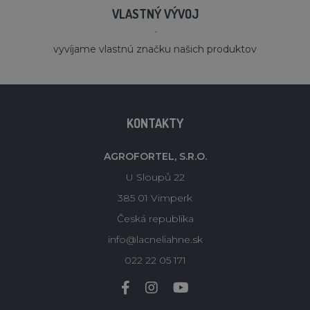
VLASTNÝ VÝVOJ
´
vyvíjame vlastnú značku našich produktov
KONTAKTY
AGROFORTEL, S.R.O.
U Sloupů 22
385 01 Vimperk
Česká republika
info@lacneliahne.sk
022 22 05 171