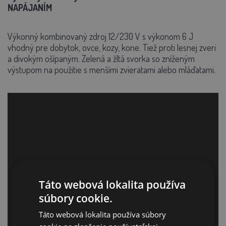
NAPÁJANÍM
Výkonný kombinovaný zdroj 12/230 V s výkonom 6 J
vhodný pre dobytok, ovce, kozy, kone. Tiež proti lesnej zveri
a divokým ošípaným. Zelená a žltá svorka so zníženým
výstupom na použitie s menšími zvieratami alebo mláďatami.
Táto webová lokalita používa
súbory cookie.
Táto webová lokalita používa súbory