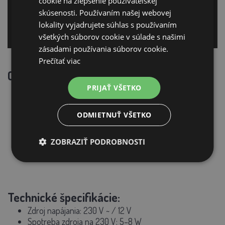
cookie na zlepšenie používateľskej
skúsenosti. Používaním našej webovej
lokality vyjadrujete súhlas s používaním
všetkých súborov cookie v súlade s našimi
zásadami používania súborov cookie.
Prečítať viac
Obsah balenia:
PRIJAŤ VŠETKO
LTE zdroj fencee vrátane záložného akumulátora
napájací adaptér 14 V / 2 A
zemniaci kábel 150 cm (očko-očko)
ODMIETNUŤ VŠETKO
pripojovací kábel 100 cm (očko-srdiečko)
batériový kábel na pripojenie zdroja k batérii
ZOBRAZIŤ PODROBNOSTI
výstražná tabuľka fencee
návod na obsluhu
Technické špecifikácie:
Zdroj napájania:
230 V ~ / 12 V
Spotreba zdroja na 230 V:
5–8 W