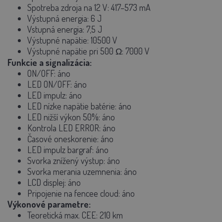
Spotreba zdroja na 12 V:
417–573 mA
Výstupná energia:
6 J
Vstupná energia:
7,5 J
Výstupné napätie:
10500 V
Výstupné napätie pri 500 Ω:
7000 V
Funkcie a signalizácia:
ON/OFF:
áno
LED ON/OFF:
áno
LED impulz:
áno
LED nízke napätie batérie:
áno
LED nižší výkon 50%:
áno
Kontrola LED ERROR:
áno
Časové oneskorenie:
áno
LED impulz bargraf:
áno
Svorka znížený výstup:
áno
Svorka merania uzemnenia:
áno
LCD displej:
áno
Pripojenie na fencee cloud:
áno
Výkonové parametre:
Teoretická max. CEE:
210 km