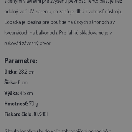
sklenými vláknami pre zvýšenú pevnosť. Tento plast je tiež
odolný voči UV žiareniu, čo zaisťuje dlhú životnosť nástroja.
Lopatka je ideálna pre použitie na úzkych záhonoch av
kvetináčoch na balkónoch. Pre ľahké skladovanie je v
rukoväti závesný otvor.
Parametre:
Dĺžka:
28,2 cm
Šírka:
6 cm
Výška:
4,5 cm
Hmotnosť:
70 g
Fiskars číslo:
1072101
S touto lopatkou bude vaše zahradničení pohodlné a