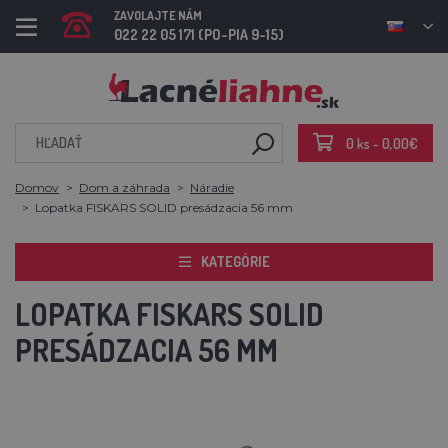
ZAVOLAJTE NÁM
022 22 05 171 (PO-PIA 9-15)
0 ks - 0,00€
Domov
Dom a záhrada
Náradie
Lopatka FISKARS SOLID presádzacia 56 mm
KATEGÓRIE
LOPATKA FISKARS SOLID
PRESÁDZACIA 56 MM