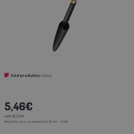
Kód produktu:
01642
5,46€
4,44€ BEZ DPH
Najnižšia cena za posledných 30 dní - 5,46€