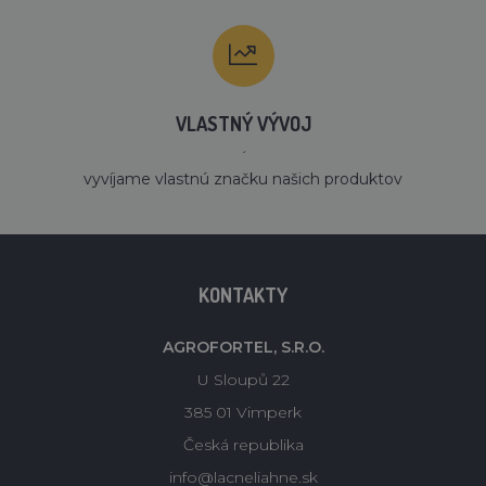
VLASTNÝ VÝVOJ
´
vyvíjame vlastnú značku našich produktov
KONTAKTY
AGROFORTEL, S.R.O.
U Sloupů 22
385 01 Vimperk
Česká republika
info@lacneliahne.sk