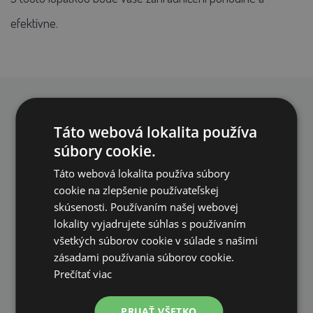
efektívne.
PREČO NAKUPOVAŤ U NÁS?
Táto webová lokalita používa
súbory cookie.
Táto webová lokalita používa súbory
cookie na zlepšenie používateľskej
skúsenosti. Používaním našej webovej
DOPRAVA ZDARMA
lokality vyjadrujete súhlas s používaním
všetkých súborov cookie v súlade s našimi
na všetky objednávky od 200€ vrátane DPH.
zásadami používania súborov cookie.
Prečítať viac
PRIJAŤ VŠETKO