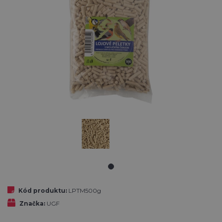
Kód produktu:
LPTM500g
Značka:
UGF