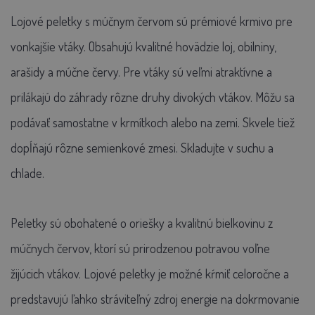
Lojové peletky s múčnym červom sú prémiové krmivo pre
vonkajšie vtáky. Obsahujú kvalitné hovädzie loj, obilniny,
arašidy a múčne červy. Pre vtáky sú veľmi atraktívne a
prilákajú do záhrady rôzne druhy divokých vtákov. Môžu sa
podávať samostatne v krmítkoch alebo na zemi. Skvele tiež
dopĺňajú rôzne semienkové zmesi. Skladujte v suchu a
chlade.
Peletky sú obohatené o oriešky a kvalitnú bielkovinu z
múčnych červov, ktorí sú prirodzenou potravou voľne
žijúcich vtákov. Lojové peletky je možné kŕmiť celoročne a
predstavujú ľahko stráviteľný zdroj energie na dokrmovanie