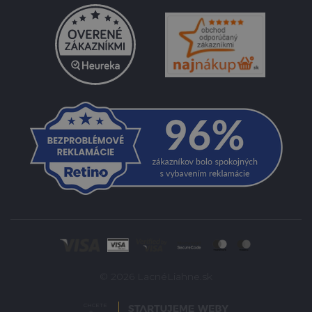
© 2026 LacnéLiahne.sk
CHCETE