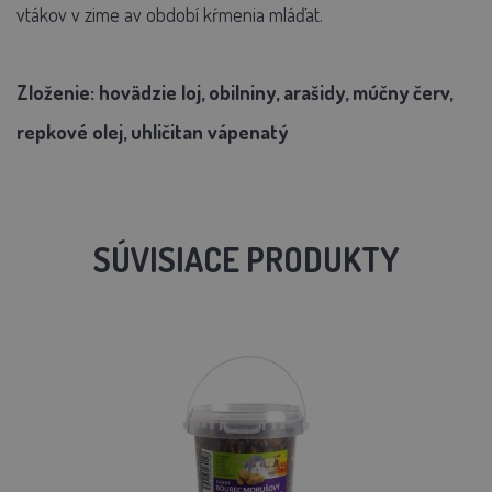
vtákov v zime av období kŕmenia mláďat.
Zloženie: hovädzie loj, obilniny, arašidy, múčny červ,
repkové olej, uhličitan vápenatý
SÚVISIACE PRODUKTY