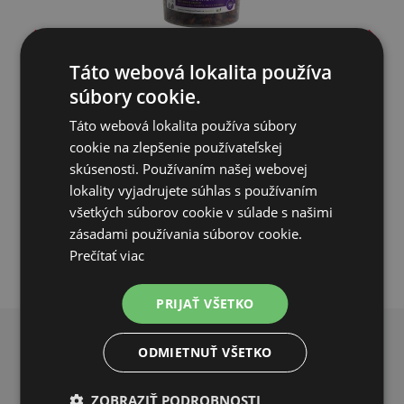
Bourec morušový 0.5l (150g)
Táto webová lokalita používa
súbory cookie.
4,52€
Táto webová lokalita používa súbory
cookie na zlepšenie používateľskej
SKLADOM
skúsenosti. Používaním našej webovej
lokality vyjadrujete súhlas s používaním
PRIDAŤ DO KOŠÍKA
všetkých súborov cookie v súlade s našimi
zásadami používania súborov cookie.
Prečítať viac
PRIJAŤ VŠETKO
ODMIETNUŤ VŠETKO
PREČO NAKUPOVAŤ U NÁS?
ZOBRAZIŤ PODROBNOSTI