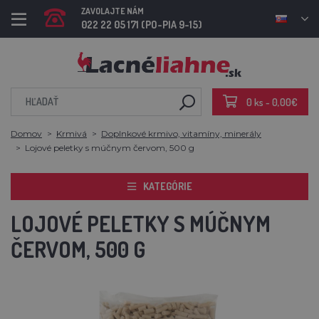
ZAVOLAJTE NÁM
022 22 05 171 (PO-PIA 9-15)
0 ks - 0,00€
Domov
Krmivá
Doplnkové krmivo, vitamíny, minerály
Lojové peletky s múčnym červom, 500 g
KATEGÓRIE
LOJOVÉ PELETKY S MÚČNYM
ČERVOM, 500 G