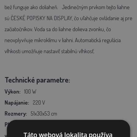
tiež funguje ako doliaheň.
Jedinečným prvkom tejto liahne
sú ČESKÉ POPISKY NA DISPLAY, čo uľahčuje ovládanie aj pre
začiatočníkov. Voda sa do liahne dolieva zvonku, čo
neovplyvňuje mikroklímu v liahni. Automatická regulácia
vlhkosti umožňuje nastaviť stabilnú vlhkosť.
Technické parametre:
Výkon:
100 W
Napájanie:
220 V
Rozmery:
51x30x53 cm
Plne automatická prevádzka vrátane regulácie
Táto webová lokalita používa
vlhkosti