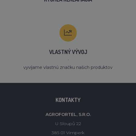
VLASTNÝ VÝVOJ
´
vyvíjame vlastnú značku našich produktov
KONTAKTY
AGROFORTEL, S.R.O.
U Sloupů 22
385 01 Vimperk