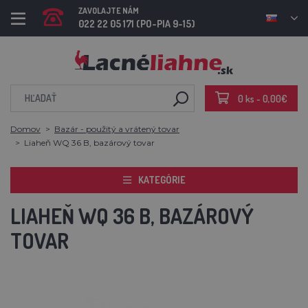
ZAVOLAJTE NÁM
022 22 05 171 (PO-PIA 9-15)
0 ks - 0,00€
Domov
Bazár - použitý a vrátený tovar
Liaheň WQ 36 B, bazárový tovar
KATEGÓRIE
LIAHEŇ WQ 36 B, BAZÁROVÝ
TOVAR