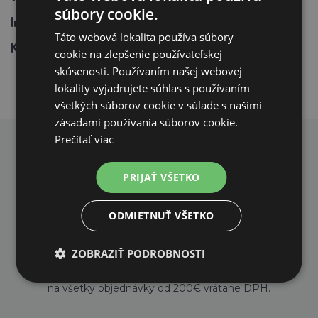
súbory cookie.
Integrovaná presvetľovačka na tele liahne
Táto webová lokalita používa súbory
Kombi držiaky vajec pre rôzne druhy vajec
cookie na zlepšenie používateľskej
skúsenosti. Používaním našej webovej
lokality vyjadrujete súhlas s používaním
všetkých súborov cookie v súlade s našimi
zásadami používania súborov cookie.
Prečítať viac
PREČO NAKUPOVAŤ U NÁS?
PRIJAŤ VŠETKO
ODMIETNUŤ VŠETKO
ZOBRAZIŤ PODROBNOSTI
DOPRAVA ZDARMA
na všetky objednávky od 200€ vrátane DPH.