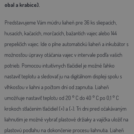
obal a krabice).
Predstavujeme Vám múdru liaheň pre 36 ks sliepacích,
husacích, kačacích, morčacích, bažantích vajec alebo 144
prepeličích vajec. Ide o plne automatickú liaheň a inkubátor s
možnosťou úpravy otáčania vajec v intervale podľa vašich
potrieb. Pomocou intuitívnych tlačidiel je možné ľahko
nastaviť teplotu a sledovať ju na digitálnom displeji spolu s
vlhkosťou v liahni a počtom dní od zapnutia. Liaheň
umožňuje nastaviť teplotu od 20 ° C do 40 ° C po 0,1 ° C
krokoch stlačením tlačidiel (+) a (-). Tri dni pred očakávaným
liahnutím je možné vybrať plastové držiaky a vajíčka uložiť na
plastovú podlahu na dokončenie procesu liahnutia. Liaheň